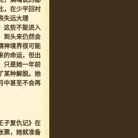
民，满嘴说的都
此，在少平回村
丧失远大理
，这些不能进入
，到头来仍然会
精神境界很可能
来的命运，但出
。只是她一年前
了某种解脱。她
月中甚至不会再
王子复仇记》在
张票，她就准备