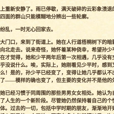
上重新安静了。雨已停歇，满天破碎的云彩象溃退
四面的群山只能模糊地分辨出一些轮廓。
纷乱，一时无心回家去。
大门口，来到了街道上。她在人行道梧桐树下的暗
向北走去。说来奇怪，她怀着某种侥幸，希望孙少
在才觉得，她和少平两年后第一次相遇，几乎没有
乎没说什么。唉，实际上，她刚看见少平时，感到
么！是的，孙少平已经变了，变得让她几乎都认不
了——模样的确也变了，但主要的变化并不是他的
她已经习惯于同周围的那些男男女女相处。她认为
了人生的一个新阶段。尽管她仍然保持着自己的个
体。过去的一切，包括中学时期的朋友，渐渐地开