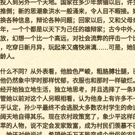
投入到另外一个天地。国家在多少年禁锢以后，许
推倒；新的思潮象洪水一般涌来，令人目不暇接。
换各种信息，辩论各种问题；回家以后，又和父母
年，一个个都是以天下为己任的雄辩家；古今中外
放，幻想一个比一个高远，对社会流弊的抨击一个
，吃穿日新月异，玩起来又痛快淋漓……可是，她
龄人。
什么不同？从外表看，他脸色严峻，粗胳膊壮腿，
他仍然象中学时那样忧郁，衣服也和那时一样破烂
经开始独立地生活，独立地思考，并且选择了一条
管她以前对这个人另眼相看，认为他身上有许多不
乎认定，孙少平最终不会逃脱大多数农村学生的命
阔天地自得其乐。现在农村政策宽了，象少平这样
萃的人物，说不定会发家致富，成为村民们羡慕不已