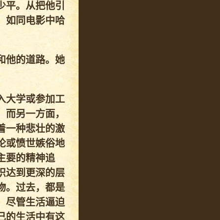
少平。从把他引
，如同电影中哈
和他的道路。她
入大学或参加工
。而另一方面，
着一种悲壮的激
论或愤世嫉俗地
主要的精神追
识达到更深的层
物。过去，都是
。尽管生活逼迫
己的生活中有这