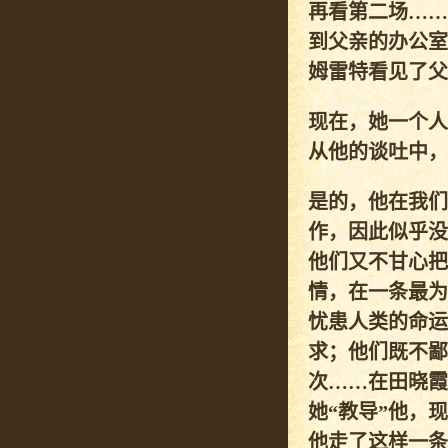
再看第二场……
到父亲的办公室
姆雷特看见了父
现在，她一个人
从他的谈吐中，
是的，他在我们
作，因此似乎没
他们又不甘心把
情，在一条最为
忧患人类的命运
求；他们既不鄙
次……在田晓霞
她“教导”他，
他走了这样一条