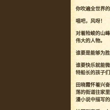
你吹遍全世界的
唱吧，风呀！
对着险峻的山峰
伟大的人物。
谁要是能够为胜
谁要快乐就能微
特船长的孩子们
田晓霞怀着兴奋
荡的街道往家里
漫小说中描写的