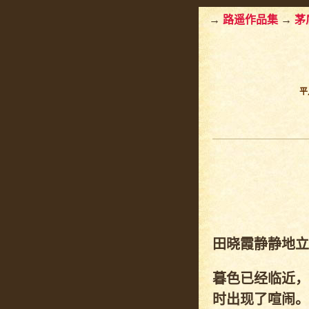
→
路遥作品集
→
茅
平
田晓霞静静地立
暮色已经临近，
时出现了喧闹。