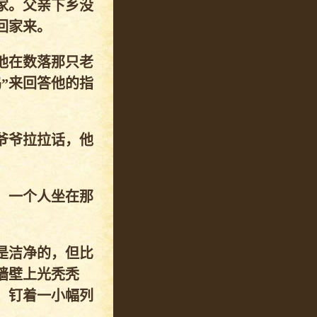
家。父亲下乡没
回家来。
他在数落那只老
”来回答他的指
爷爷拉拉话，他
，一个人坐在那
是洁净的，但比
墙壁上光秃秃
，钉着一小幅列