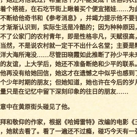
，她还对他说过，希望他千万不能变成个世俗的农
着个褡裢，在石圪节街上瞅着买个便宜猪娃……为
不断给他奇书和《参考消息》，并竭力提示他不要
才渐渐认识到，实际生活是冷酷的；因为种种原因
不了公家门的农村青年，即是性格非凡，天赋很高
当然，不是说农村就一定干不出什么名堂；主要是
洋大海所淹没……尽管田晓霞如此推断了孙少平未
的友谊，上大学后，她还不准备断绝和少平的联系
他再没有给她回信，她这才在遗憾之中似乎也感到
个少年时期的朋友；但她知道，她也许在今后的岁
量只是在记忆中留下深刻印象的往日的朋友……
意中在黄原街头碰见了他。
拜和敬仰的作家，根据《哈姆雷特》改编的电影《
，她就去看了。看了一遍还不过瘾，碰巧今天有一