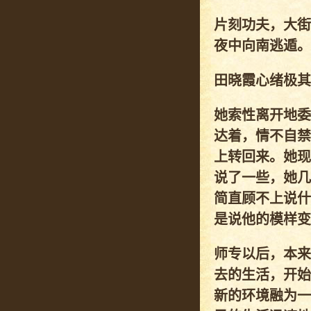
片刻功夫，大街
夜中向南逃遁。
田晓霞心绪极其
她索性离开地委
达着，情不自禁
上转回来。她现
说了一些，她几
简直顾不上说什
是说他的模样变
师专以后，本来
去的生活，开始
新的环境融为一