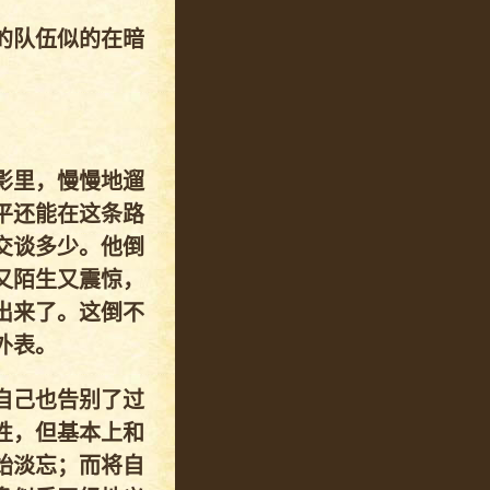
的队伍似的在暗
影里，慢慢地遛
平还能在这条路
交谈多少。他倒
又陌生又震惊，
出来了。这倒不
外表。
自己也告别了过
性，但基本上和
始淡忘；而将自