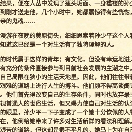
结果，便在人丛中发现了蓬头垢面、一身褴褛的孙
到刚才送走他，几个小时中，她都震惊得有些恍惚
亲的鬼魂……
漫游在夜晚的黄原街头，细细思索着孙少平这个人
知道这已经是一个对生活有了独特理解的人。
的时代属于这样的青年：有文化，但没有幸运地进
有充分的条件直接参与到目前社会发展的主潮之中
自己局限在狭小的生活天地里。因此，他们往往带
艰难的道路上进行人生的搏斗。他们顾不得高谈阔
。他们首先得改变自己的生存条件，同时也放弃最
视普通人的世俗生活，但又竭力使自己对生活的认
的眼里，孙少平一下子变成了一个她十分饮佩的人
现在，他倒给她带来了许多对生活新鲜的看法和理解
艰苦的道路，但这却是很不平凡的。她马上为在自