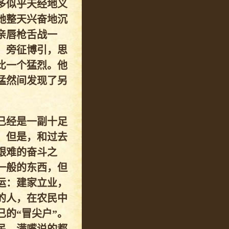
多似乎天经地义
她整天兴奋地沉
亲唇枪舌战一
，旁征博引，思
比一个猛烈。他
猛然间发现了另
已经是一副十足
。但是，和过去
艰难的奋斗之
一般的东西，但
运：建家立业，
的人，在农民中
的“冒尖户”。