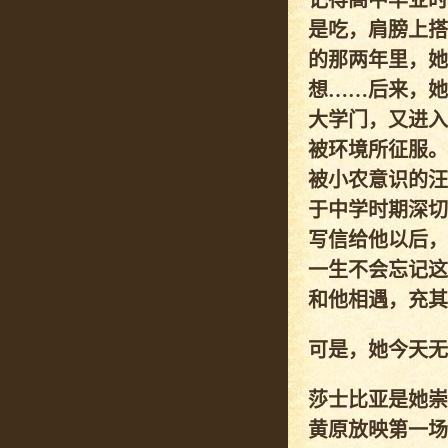
记得高中毕业时
是吃，肩膀上搭
的那两年里，她
想……后来，她
大学门，又进入
被环境所征服。
被小农意识的汪
于中学时期深切
写信给他以后，
一生不会忘记这
和他相遇，充其
可是，她今天无
莎士比亚是她崇
黄原放映第一场