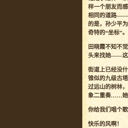
样一个朋友而感
相同的道路——
的是，孙少平为
奇特的“坐标”。
田晓霞不知不觉
头来找她——这
街道上已经没什
锥似的九级古塔
过远山的树林，
象二重奏……她
你给我们唱个歌
快乐的风啊！