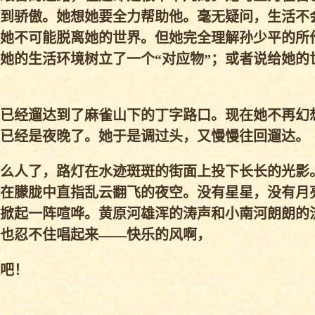
到骄傲。她想她要全力帮助他。毫无疑问，生活不
她不可能脱离她的世界。但她完全理解孙少平的所
她的生活环境树立了一个“对应物”；或者说给她的
已经遛达到了麻雀山下的丁字路口。现在她不再幻
已经是夜晚了。她于是调过头，又慢慢往回遛达。
么人了，路灯在水迹斑斑的街面上投下长长的光影
在朦胧中直指乱云翻飞的夜空。没有星星，没有月
掀起一阵喧哗。黄原河雄浑的涛声和小南河朗朗的
也忍不住唱起来——快乐的风啊，
吧！