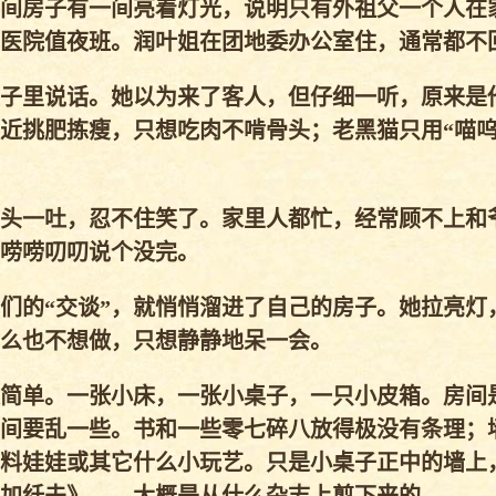
间房子有一间亮着灯光，说明只有外祖父一个人在
医院值夜班。润叶姐在团地委办公室住，通常都不
子里说话。她以为来了客人，但仔细一听，原来是
近挑肥拣瘦，只想吃肉不啃骨头；老黑猫只用“喵呜
头一吐，忍不住笑了。家里人都忙，经常顾不上和
唠唠叨叨说个没完。
们的“交谈”，就悄悄溜进了自己的房子。她拉亮灯
么也不想做，只想静静地呆一会。
简单。一张小床，一张小桌子，一只小皮箱。房间
间要乱一些。书和一些零七碎八放得极没有条理；
料娃娃或其它什么小玩艺。只是小桌子正中的墙上