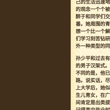
己的生活迅速地
的观念一个个被
醉于和同学们交
番。她周围的青
想一个比一个解
们学习刻苦钻研
外一种类型的同
孙少平和过去有
的男子汉架式。
不同的是，他已
路。说实话，尽
上大学后，她似
生儿育女，在广
间肯定是出类拔