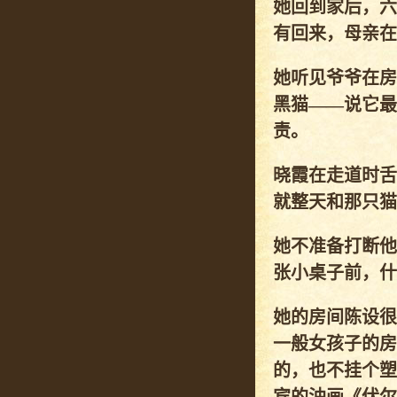
她回到家后，六
有回来，母亲在
她听见爷爷在房
黑猫——说它最
责。
晓霞在走道时舌
就整天和那只猫
她不准备打断他
张小桌子前，什
她的房间陈设很
一般女孩子的房
的，也不挂个塑