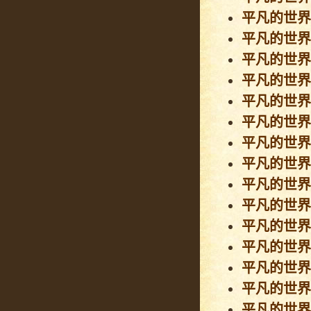
平凡的世界
平凡的世界
平凡的世界
平凡的世界
平凡的世界
平凡的世界 
平凡的世界 
平凡的世界 
平凡的世界 
平凡的世界 
平凡的世界 
平凡的世界 
平凡的世界 
平凡的世界 
平凡的世界 