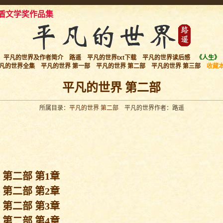
盾文学奖作品集
平凡的世界及作者简介
路遥
平凡的世界txt下载
平凡的世界读后感
《人生》
凡的世界全集
平凡的世界 第一部
平凡的世界 第二部
平凡的世界 第三部
收藏
平凡的世界 第二部
所属目录：
平凡的世界 第二部
平凡的世界作者：路遥
 第二部 第1章
 第二部 第2章
 第二部 第3章
 第二部 第4章