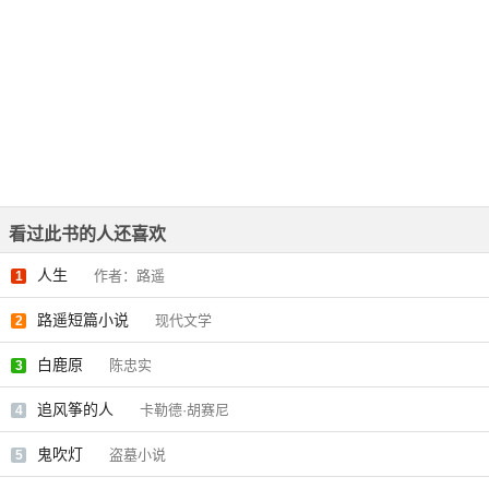
看过此书的人还喜欢
人生
作者：路遥
1
路遥短篇小说
现代文学
2
白鹿原
陈忠实
3
追风筝的人
卡勒德·胡赛尼
4
鬼吹灯
盗墓小说
5