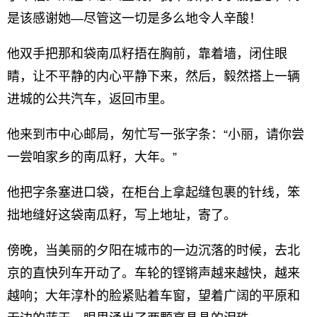
是该感谢她—尽管这一切是多么地令人辛酸！
他双手把那和袋南瓜籽捂在胸前，靠着墙，闭住眼
睛，让不平静的内心平静下来，然后，毅然搭上一辆
进城的公共汽车，返回市里。
他来到市中心邮局，匆忙写一张字条：“小丽，请你尝
一尝咱家乡的南瓜籽，大年。”
他把字条塞进口袋，在柜台上拿起缝包裹的针线，笨
拙地缝好这袋南瓜籽，写上地址，寄了。
傍晚，当美丽的夕阳在城市的一边沉落的时候，去北
京的直快列车开动了。车轮的铿锵声越来越快，越来
越响；大年淳朴的脸紧贴着车窗，望着广阔的平原和