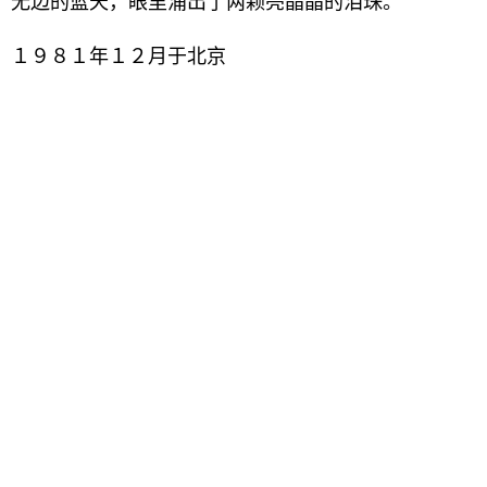
无边的蓝天，眼里涌出了两颗亮晶晶的泪珠。
１９８１年１２月于北京