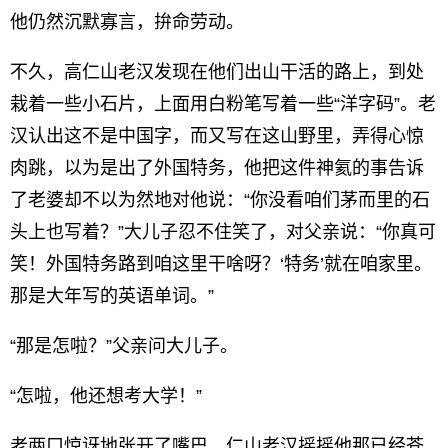
他仍然沉默寡言，拚命劳动。
不久，高仁山老汉发现在他们出山干活的路上，到处
栽着一些小石片，上面用白粉笔写着一些“洋字码”。老
汉认出这不是中国字，而又写在这山野里，弄得心惊
肉跳，以为是出了外国特务，他把这件神氦的事告诉
了老婆却不以为然地对他说：“你没看咱们茅而里的石
头上也写着？”大儿子忍不住笑了，对父亲说：“你真可
笑！外国特务路到咱这里干啥呀？‘特务’就在咱家里。
那是大年写的英语单词。”
“那是怎啦？”父亲问大儿子。
“怎啦，他还想考大学！”
老两口惊讶地张开了嘴巴，仁山老汉摇摇他那已经苍