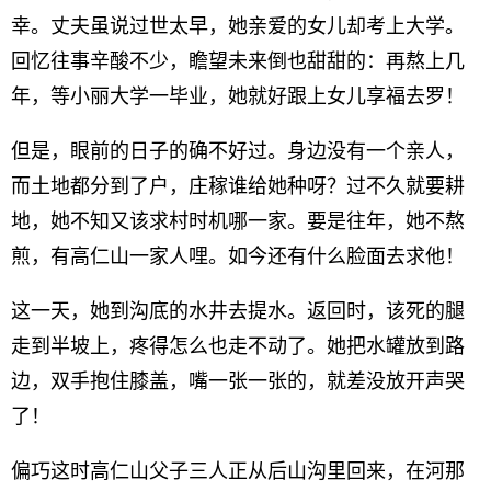
幸。丈夫虽说过世太早，她亲爱的女儿却考上大学。
回忆往事辛酸不少，瞻望未来倒也甜甜的：再熬上几
年，等小丽大学一毕业，她就好跟上女儿享福去罗！
但是，眼前的日子的确不好过。身边没有一个亲人，
而土地都分到了户，庄稼谁给她种呀？过不久就要耕
地，她不知又该求村时机哪一家。要是往年，她不熬
煎，有高仁山一家人哩。如今还有什么脸面去求他！
这一天，她到沟底的水井去提水。返回时，该死的腿
走到半坡上，疼得怎么也走不动了。她把水罐放到路
边，双手抱住膝盖，嘴一张一张的，就差没放开声哭
了！
偏巧这时高仁山父子三人正从后山沟里回来，在河那