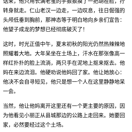
话来，他只用长满老茧的手狠狠摸了一把胡茬脸，拧
转身就走。仁山老汉一边走，一边叹息，往日倔强的
头颅低垂到胸前，那神态等于明白地向乡亲们宣告：
他望子成龙的梦想已经彻底破灭了！
这时，时光正值中午，夏末初秋的阳光仍然热辣辣地
照耀着大地。大年呆坐在土场上，汗水在那张像高一
样红扑扑的脸上流淌，两只手在泥地上抠来抠去。他
妈在来边流泪。他硬劝说他妈回了家。他让她放心：
他决不会自寻短见，他只是想一个人在这里静静地呆
一会。
当然，他让他妈离开这里还有一个更主要的原因，因
为他看见小丽正从县城那边的公路上走回来。她要回
家，必然要经过这个土场。