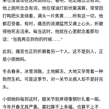
来也没像现在这样高扬过，看吧，他走路念念有词，
他上厕所念念有词，他在煤油灯前伏案演算，常常因
打盹把头发烧着，满头一片焦黄……所有这一切，他
都忍受着。有时，痛苦的浪潮猛然又袭上心头，折磨
得他死去活来。每当这时，他就在心里默念着那句
话：“当我再见到你的时候……”
此刻，痛苦也正的折磨着另一个人。这不是别人，正
是小丽她妈。
冬去春来，冰雪消融，土地解冻，大地又孕育着一种
勃然生机。可是这季节，对一关节炎病人却不是好兆
头。
小丽她妈每到这时，腿关节就疼得像钢针扎着一般。
今年开春尤其严重。寡妇算不上幸福，也算不上不