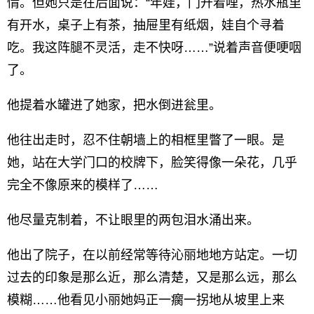
情。但她只是在后面说：“年娃，门开着哩，热水瓶里
有开水，桌子上有茶，抽屉里有纸烟，娃自个寻着
吃。我这阵腿不灵活，走不快呀……”说着声音便哽咽
了。
他提着水罐进了她家，把水倒进瓮里。
他往出走时，忍不住朝墙上的相框里瞥了一眼。是
她，站在大学门口的校牌下，脸笑得像一朵花，几乎
完全不像原来的模样了……
他尽量克制着，不让眼里的两包泪水涌出来。
他出了院子，在以前经常等待沁丽地地方站定。一切
过去的印象是那么近，那么清楚，又是那么远，那么
模糊……他看见小丽她妈正一瘸一拐地从坡里上来