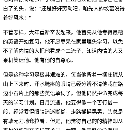
白了的头，说：“还是好好劳动吧，咱先人的坟墓没得
着好风水！”
不管怎样，大年重新奋发起来。他首先从他考得最糟
的英语开始复习。他不愿意呆在家里埋头学习，以免
不了解内情的人把他看成个二流子，知道内情的人又
乘机笑话他。他有他的自尊心。
但是这种学习是极其艰难的。每当他背着一捆庄稼从
山上下来时，汗水腌疼的眼睛已经分辨不清他栽在路
边小石片上的那些英语单词了。但他仍然拚命完成每
天的学习计划。日月流逝，他变得像一个苦行僧一
般，经常累得眼睛迷迷糊糊，走路摇摇晃晃，头总是
有敢无力地耷拉着。但是，他觉得自己的的精神却从