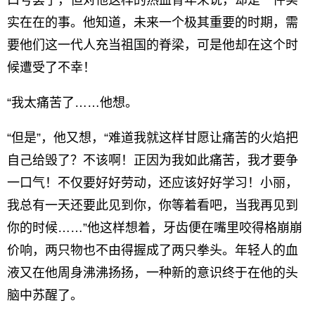
口号罢了，但对他这样的热血青年来说，却是一件实
实在在的事。他知道，未来一个极其重要的时期，需
要他们这一代人充当祖国的脊梁，可是他却在这个时
候遭受了不幸！
“我太痛苦了……他想。
“但是”，他又想，“难道我就这样甘愿让痛苦的火焰把
自己给毁了？不该啊！正因为我如此痛苦，我才要争
一口气！不仅要好好劳动，还应该好好学习！小丽，
我总有一天还要此见到你，你等着看吧，当我再见到
你的时候……”他这样想着，牙齿便在嘴里咬得格崩崩
价响，两只物也不由得握成了两只拳头。年轻人的血
液又在他周身沸沸扬扬，一种新的意识终于在他的头
脑中苏醒了。