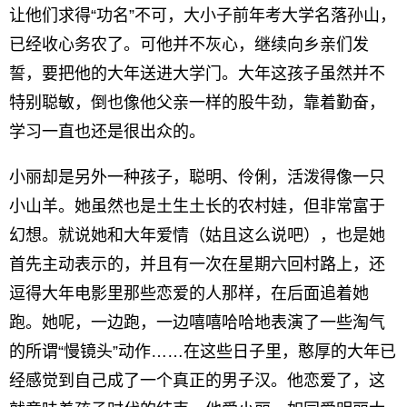
让他们求得“功名”不可，大小子前年考大学名落孙山，
已经收心务农了。可他并不灰心，继续向乡亲们发
誓，要把他的大年送进大学门。大年这孩子虽然并不
特别聪敏，倒也像他父亲一样的股牛劲，靠着勤奋，
学习一直也还是很出众的。
小丽却是另外一种孩子，聪明、伶俐，活泼得像一只
小山羊。她虽然也是土生土长的农村娃，但非常富于
幻想。就说她和大年爱情（姑且这么说吧），也是她
首先主动表示的，并且有一次在星期六回村路上，还
逗得大年电影里那些恋爱的人那样，在后面追着她
跑。她呢，一边跑，一边嘻嘻哈哈地表演了一些淘气
的所谓“慢镜头”动作……在这些日子里，憨厚的大年已
经感觉到自己成了一个真正的男子汉。他恋爱了，这