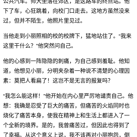
公共汽车。师大坐落在郊区，是这路车的终点站。他
下了车，心狂跳着，向校门口走去。这地方虽然没来
过，但并不陌生，他照片里见过。
当他走到小丽照相的校的校牌下，猛地站住了。“我来
这里干什么？”他突然问自己。
他的心感到一阵隐隐的刺痛，为自己感到羞耻。他知
道，他想见小丽，分明夹杂着一种说不清楚的心理因
素：莫把人看扁了！这岂不是无言的报复吗？
“我怎么能这样！”他开始在内心里严厉地谴责自己。他
想：我确是忍受了巨大的痛苦，但痛苦的火焰同时也
烧化了痛苦本身，使我在精神上和生活上都进入了一
个全新的境界。是的，我曾痛苦过，但因此也得到了
了幸福。从这个意义上说，我不该再对小丽抱怨，倒