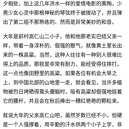
夕相处，加上这几年洪水一样的爱情电影的熏陶，少
男少女心灵中那根神秘的琴弦终于被拨动了，并且弹
出了第二组不那熟练的、然而是异常美妙的和音。
大年是前村高仁山二小子。他和他那老实巴结父亲一
样，带着一身淳朴的、倔强的憨气，就像黄土里长出
来的一株高粱。当然，这种人往往有一种别人很难比
得上的品质，那就是非常有耐力，能经受得住摔打。
这一点也像田野里的高粱。如果各位有机会大旱之
上，到中国北部的山地里一走，就会看见，当许多植
物被烈日烤晒得蔫头聋脑时，吸有高粱却倔强地挺着
它的腰杆，并且会在秋后捧出一穗红艳艳的颗粒来。
就说大年的父亲高仁山吧，虽然岁数已经不小，但硬
是一个人强撑着，用辛勤的汗水供两个小子上学，非