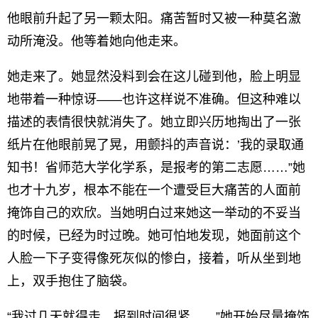
他眼前升起了另一颗太阳。痛苦暂时又被一种莫名激
动所淹没。他等着她向他走来。
她走来了。她显然没料到会在这儿碰到他，脸上明显
地带着一种惊讶——也许这样说不准确。但这种难以
描述的表情很快就消失了。她立即兴历地掏出了一张
纸片在他眼前晃了晃，用颤抖的声音说：’我的录取通
知书！省师范大学化学系，是报考的第二志愿……”她
也才十九岁，根本不能在一个遭受巨大痛苦的人面前
掩饰自己的欢欣。当她明白过来她这一举动的不妥当
的时候，已经为时过晚。她可怕地发现，她面前这个
人脸一下子变得像死灰似的惨白，接着，听从坐到地
上，双手抱住了脑袋。
“我过几天就得走，报到时间很紧……”她开始尽量掩饰