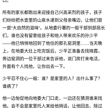
口。
所有的家长都跑出来迎接自己兴高采烈的孩子，孩子
们纷纷把水壶里的山泉水递到父母亲嘴边，让他们尝
一尝“大自然的滋味”。从地委行署的一般干部到部局长
们，谁也没有留意给孩子和他人带来欢乐的孙少平
——他已悄悄地回到了他住的那孔窑洞里……当天晚
上，在地委大灶上吃完饭后，少平正准备去找晓霞，
旁边窑洞的一位干部过来告诉他，说门房打来电活，
外面有个人找他，让你出去一下。
少平忍不住心一缩：谁？是家里的人？出什么事了？
谁病了？
他一边匆促地向地委大门口走，一边还在猜测谁来找
他。会不会是家里托人来给他捎话，让他回去、除过