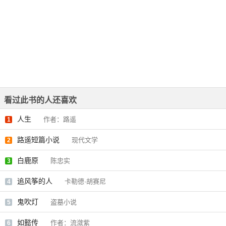
看过此书的人还喜欢
人生
作者：路遥
1
路遥短篇小说
现代文学
2
白鹿原
陈忠实
3
追风筝的人
卡勒德·胡赛尼
4
鬼吹灯
盗墓小说
5
如懿传
作者：流潋紫
6