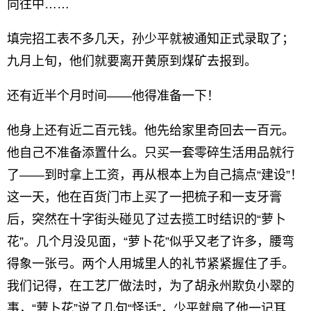
向往中……
填完招工表不多几天，孙少平就被通知正式录取了；
九月上旬，他们就要离开黄原到煤矿去报到。
还有近半个月时间——他得准备一下！
他身上还有近二百元钱。他先给家里奇回去一百元。
他自己不准备添置什么。只买一套零碎生活用品就行
了——到时拿上工资，再从根本上为自己搞点“建设”！
这一天，他在百货门市上买了一把梳子和一支牙膏
后，突然在十字街头碰见了过去揽工时结识的“萝卜
花”。几个月没见面，“萝卜花”似乎又老了许多，腰弯
得象一张弓。两个人用城里人的礼节紧紧握住了手。
我们记得，在工艺厂做法时，为了胡永州欺负小翠的
事，“萝卜花”说了几句“怪话”，少平就扇了他一记耳