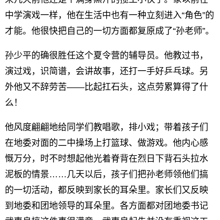
中学演戏一样，他在生活中也有一种立刻进入“角色”的
才能。他很快把自己的一切方面都复原成了“孙老师”。
孙少平的确很胜任这个夏令营的辅导员。他教过书，
演过戏，识简谱，会讲故事，还打一手好乒乓球。另
外他又不辞劳苦——比起扛石头，这点劳累算得了什
么！
他风度翩翩地给同学们教唱歌，排小戏；带着孩子们
在地委对面的二中操场上打篮球、做游戏。他内心感
慨万分，时不时想起他光着脊背在烈日下背石头拉水
泥板的情景……几天以后，孩子们把孙老师领他们搞
的一切活动，都反映到家长的耳朵里。家长们又反映
到地委和团地领导的耳朵里。各方面都对团地委书记