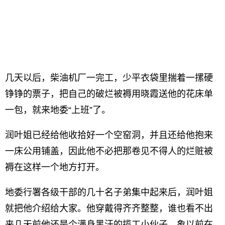
几天以后，柴油机厂一完工，少平衣袋里揣着一摞硬
铮铮的票子，把自己的破烂被褥用晓霞送他的花床单
一包，就来地委“上班”了。
润叶姐已经给他收拾好一个空窑洞，并且还给他抱来
一床公用铺盖，因此他不必把那卷见不得人的烂赃被
褥在这样一个地方打开。
地委行署各级干部的几十名子弟集中起来后，润叶姐
就把他介绍给大家。他穿戴得齐齐整整，谁也看不出
来几天前他还是个满身黑汗的揽工小伙子。象以前在