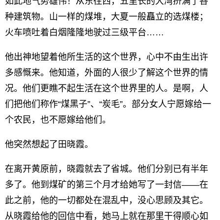
如此地气势雄伟！从东往西，五里长的大湾挤满了各
种建筑物。山一样的煤堆，大夏一般矗立的选煤楼；
火车喷吐着白烟隆隆地驶过三级平台……
他出神地望着他所生活的这个世界，心中不由生出许
多感慨来。他知道，外面的人很少了解这个世界的情
况。他们更瞧不起生活在这个世界里的人。是啊，人
们把他们称作“煤黑子”、“炭毛”。部分女人宁愿嫁给一
个农民，也不愿嫁给他们。
他突然想起了田晓霞。
在离开黄原前，晓霞就去了省城。他们分别已有半年
多了。他到煤矿的第三个月才给她写了一封信——在
此之前，他的一切都处在混乱中，没心思顾及其它。
从晓霞给他的回信中看，她马上就在那里干得顺心如