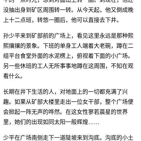
午的一点时光，想到对面山上转一圈。到现在，他还
没抽出身到矿区周围转一转。从今天起，他又倒成晚
上十二点班，转悠一圈后，他可以直接去下井。
孙少平来到矿部前的广场上，看见这里永远是那种熙
熙攘攘的景象。下班的单身工人端着大老碗，蹲在二
组平台食堂外面的水泥楞上，俯视着下面的小广场。
另一些休班的工人无所事事地蹲在这周围，不知在观
看什么。
长期在井下生活的人，对地面上的一切都充满了兴
趣。如果从矿部大楼里走出一位女干部，整个广场便
会掀起一阵无声的哗然。在这女性寥若晨星的世界
里，她们的出现如同太阳一般辉煌……
少平在广场南侧走下一道陡坡来到沟底。沟底的小土