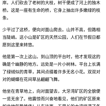
岸。人们砍去了老树的大枝，树干便成了河上的独木
桥。这是一座有生命的桥，它身上抽出许多嫩绿的枝
条。
少平过了这桥，便向对面山爬去。山并不高，但路相
当陡峭。这小山是矿区的天然公园，人们在节假日都
愿到这里来转悠。
他是第一次上这山。到山顶的平台时，他才发现这的
确是个幽静的地方。远处是一片小树林。平台上长满
了绿绒似的青草，其间点缀着许多无名小花。双双对
对的蝴蝶在花间草丛翩翩飞舞。
他坐在青草地上，向对面望去，大牙湾矿区的全貌便
一览无余了。他震惊而兴奋地看见，他们的矿区原来