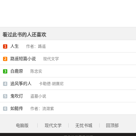
看过此书的人还喜欢
人生
作者：路遥
1
路遥短篇小说
现代文学
2
白鹿原
陈忠实
3
追风筝的人
卡勒德·胡赛尼
4
鬼吹灯
盗墓小说
5
如懿传
作者：流潋紫
6
电脑版
现代文学
无忧书城
回顶部