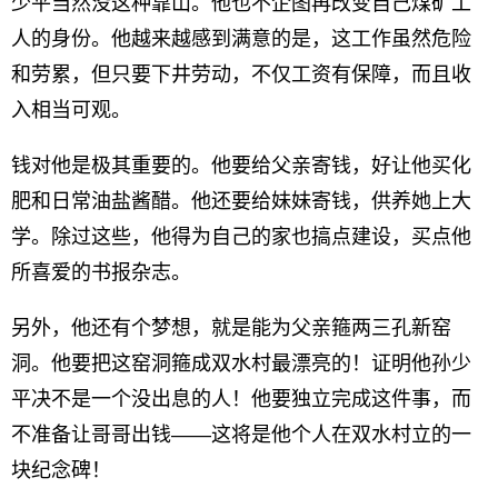
少平当然没这种靠山。他也不企图再改变自己煤矿工
人的身份。他越来越感到满意的是，这工作虽然危险
和劳累，但只要下井劳动，不仅工资有保障，而且收
入相当可观。
钱对他是极其重要的。他要给父亲寄钱，好让他买化
肥和日常油盐酱醋。他还要给妹妹寄钱，供养她上大
学。除过这些，他得为自己的家也搞点建设，买点他
所喜爱的书报杂志。
另外，他还有个梦想，就是能为父亲箍两三孔新窑
洞。他要把这窑洞箍成双水村最漂亮的！证明他孙少
平决不是一个没出息的人！他要独立完成这件事，而
不准备让哥哥出钱——这将是他个人在双水村立的一
块纪念碑！