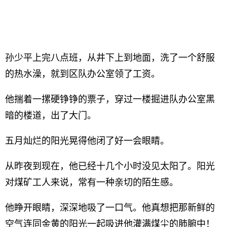
孙少平上完八点班，从井下上到地面，洗了一个舒服
的热水澡，就到区队办公室领了工资。
他揣着一摞硬铮铮的票子，穿过一楼掘进队办公室黑
暗的楼道，出了大门。
五月灿烂的阳光晃得他闭了好一会眼睛。
从昨夜到现在，他已经十几个小时没见太阳了。阳光
对煤矿工人来说，常有一种亲切的陌生感。
他睁开眼睛，深深地吸了一口气。他真想把那新鲜的
空气连同金黄的阳光一起吸进他灌满煤尘的肺腑中！