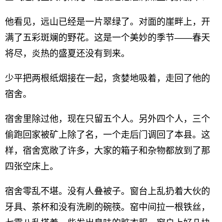
他看见，远山已经是一片翠绿了。对面的崖畔上，开
满了五彩斑斓的野花。这是一个美妙的季节——春天
将尽，炎热的盛夏还没有到来。
少平把两根纸烟接在一起，贪婪地吸着，走回了他的
宿舍。
宿舍里除过他，现在只留五个人。另外四个人，三个
偷跑回家被矿上除了名，一个走后门调回了本县。这
样，宿舍宽敞了许多，大家的箱子和杂物都放到了那
四张空床上。
宿舍零乱不堪。没有人叠被子。窗台上乱扔着大伙的
牙具、茶杯和没有洗刷的碗筷。窑中间拉一根铁丝，