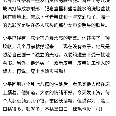
七零八乱搭着一些发出臭味的脏衣服。窗户上好几块
玻璃打碎成放射形，肥皂盒里和盛着脏水的洗脸盆就
搁在脚地上。床底下塞着鞋袜和一些空酒瓶子。唯一
的光彩就是贴在各人床头的那些女电影明星的照片。
少平已经有一床全宿舍最漂亮的铺盖。他还买了一顶
坟帐，几个月前就撑起来——现在没有蚊子，他只是
想给自己创一个独立的天地，以便躺进去不受干扰地
看书。另外，他还买了一双新皮鞋。皮鞋是工作人的
标志；再说，穿上也确实带劲！
少平回到这个乱七八糟的住处后，看见其他人都在床
上躺着。他知道，大家的情绪不好。今天发工资，每
个人都没领到几个钱。雷区长话粗，但说得对：黑口
口钻得多，钱就多；不钻黑口口，球毛也没一根！