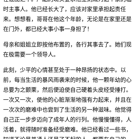
时主事人。他已经长大了，应该对家里承担起责任
来。想想看，哥哥在他这个年龄，无论是在家里还是
在门外，都已经大事小事一身担了！
母亲和姐姐立即按他布置的，各行其事去了。她们现
在极需要一个领导人。
此刻，少平的心情甚至处于一种昂扬的状态中。以
前，每当生活的暴风雨袭来的时候，他一颗年幼的心
总要为之颤栗，然后便迫使自己硬着头皮经受捶打。
一次又一次，使他的心脏渐渐地强有力起来，并且在
一次次的磨难中也尝到了生活的另一种滋味。他觉得
自己正一步步迈向了成年人的行列。他慢慢懂得，人
活着，就得随时准备经受磨难。他已经看过一些书，