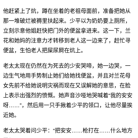
他赶紧上了炕，蹲在坐着的老祖母面前，准备把她从
那一堆破烂被褥里扶起来。少平以为奶奶要上厕所，
立刻示意他姐赶快把门外的便盆拿进来。这一下，兰
花和她妈的注意力才转移到老人这一边来了，赶忙寻
便盆，生怕老人把屎尿屙在炕上。
老太太现在仍然在为死去的少安哭啼，她一边哭，一
边生气地用手势制止她们给她找便盆，并且对兰花母
女先前不给她说明灾祸而现在又误解她的意思，在脸
上表示出强烈的愤慨。她声音沙哑地哭喊着“我的安安
呀……”，然后用一只手揪着少平的领口，让他尽量挨
近她。
老太太哭着问少平：“把安安……枪打在……什么地方