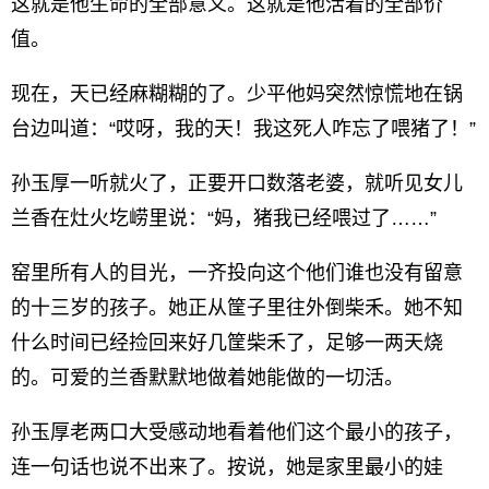
这就是他生命的全部意义。这就是他活着的全部价
值。
现在，天已经麻糊糊的了。少平他妈突然惊慌地在锅
台边叫道：“哎呀，我的天！我这死人咋忘了喂猪了！”
孙玉厚一听就火了，正要开口数落老婆，就听见女儿
兰香在灶火圪崂里说：“妈，猪我已经喂过了……”
窑里所有人的目光，一齐投向这个他们谁也没有留意
的十三岁的孩子。她正从筐子里往外倒柴禾。她不知
什么时间已经捡回来好几筐柴禾了，足够一两天烧
的。可爱的兰香默默地做着她能做的一切活。
孙玉厚老两口大受感动地看着他们这个最小的孩子，
连一句话也说不出来了。按说，她是家里最小的娃