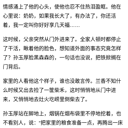
情感涌上了他的心头，使他也忍不住热泪盈眶。他在
心里说：奶奶，如果我长大了，有办法了，你还活
着，我一定叫你好好享几天福……
这时候，父亲突然从门外进来了。全家人顿时都停止
了干活，瞅着他的脸色，想知道外面的事态究竟怎样
了？孙玉厚脸黑森森的，一句话也没说，把铁掀搁在
门背后。
家里的人看他这个样子，谁也没敢言传。兰香不知什
么时候又出去捡了一筐柴禾，这时悄悄地从门中进
来，又悄悄地去灶火圪崂里倒柴去了。
孙玉厚站在脚地上，烟锅在烟布袋里不停地挖着，也
不看别人，说：“把家里的粮食准备一点，再腾出一床