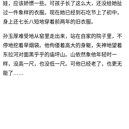
娃，应该娇惯一些。可孩子长了这么大，还没给她扯
过一件象样的衣服。现在她已经到石圪节上了初中，
身上还七长八短地穿着前两年的旧衣服。
孙玉厚难受地从窑里走出来，站在自家的院子里，不
停地挖着旱烟袋。他佝偻着高大的身躯，失神地望着
东拉河对面黑乎乎的庙坪山。山依然象他年轻时一
样，没高一尺，也没低一尺。可他已经老了，也更无
能了……