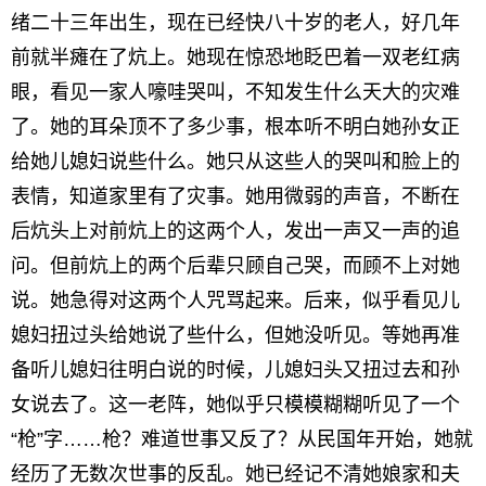
绪二十三年出生，现在已经快八十岁的老人，好几年
前就半瘫在了炕上。她现在惊恐地眨巴着一双老红病
眼，看见一家人嚎哇哭叫，不知发生什么天大的灾难
了。她的耳朵顶不了多少事，根本听不明白她孙女正
给她儿媳妇说些什么。她只从这些人的哭叫和脸上的
表情，知道家里有了灾事。她用微弱的声音，不断在
后炕头上对前炕上的这两个人，发出一声又一声的追
问。但前炕上的两个后辈只顾自己哭，而顾不上对她
说。她急得对这两个人咒骂起来。后来，似乎看见儿
媳妇扭过头给她说了些什么，但她没听见。等她再准
备听儿媳妇往明白说的时候，儿媳妇头又扭过去和孙
女说去了。这一老阵，她似乎只模模糊糊听见了一个
“枪”字……枪？难道世事又反了？从民国年开始，她就
经历了无数次世事的反乱。她已经记不清她娘家和夫