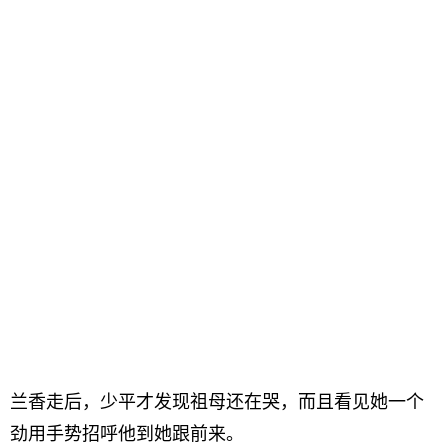
兰香走后，少平才发现祖母还在哭，而且看见她一个
劲用手势招呼他到她跟前来。