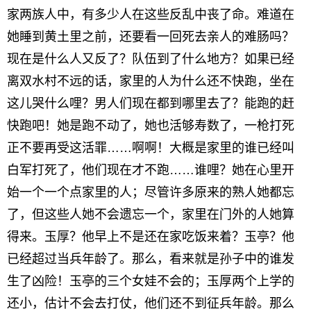
家两族人中，有多少人在这些反乱中丧了命。难道在
她睡到黄土里之前，还要看一回死去亲人的难肠吗？
现在是什么人又反了？队伍到了什么地方？如果已经
离双水村不远的话，家里的人为什么还不快跑，坐在
这儿哭什么哩？男人们现在都到哪里去了？能跑的赶
快跑吧！她是跑不动了，她也活够寿数了，一枪打死
正不要再受这活罪……啊啊！大概是家里的谁已经叫
白军打死了，他们现在才不跑……谁哩？她在心里开
始一个一个点家里的人；尽管许多原来的熟人她都忘
了，但这些人她不会遗忘一个，家里在门外的人她算
得来。玉厚？他早上不是还在家吃饭来着？玉亭？他
已经超过当兵年龄了。那么，看来就是孙子中的谁发
生了凶险！玉亭的三个女娃不会的；玉厚两个上学的
还小，估计不会去打仗，他们还不到征兵年龄。那么