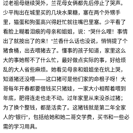
过老祖母继续哭外，兰花母女俩都先后停止了哭声。
少平掏出在城里买的几块水果糖，塞在两个外甥手
里，猫蛋和狗蛋高兴得赶忙就往嘴巴里塞。少平看了
看脸上糊着泪痕的母亲和姐姐，说：“哭什么哩！事情
出了就按出了的来！”兰香什么话也没说，悄悄提了个
猪食桶，出去喂猪去了。懂事的孩子知道，家里这么
大的事她帮不了什么忙，最好做点实际的事，好给烦
乱的大人省些麻烦。她看见母亲和姐姐坐在炕上哭，
知道猪还没喂——这口猪可是他们家的命根子呀！大
哥每年开春都要借钱买只猪娃，一家大小相帮着喂到
年底，肥得连走也走不动。过年家里从来没杀过猪；
为了换个整钱，都是活卖了。这猪钱就是第二年全家
人的“银行”，包括给她和她二哥交学费，买书和一些必
需的学习用具。