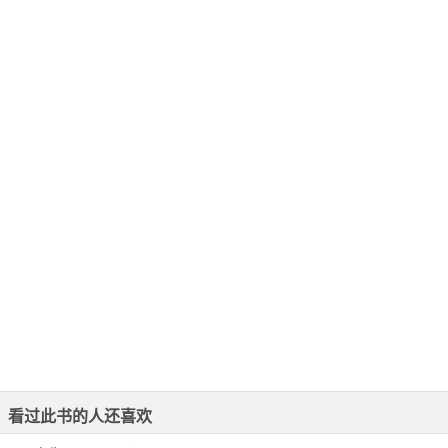
看过此书的人还喜欢