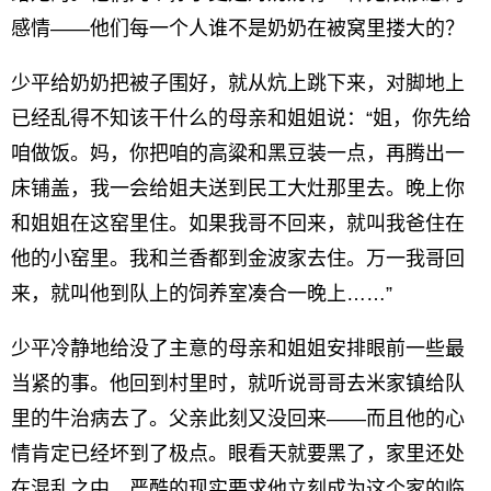
感情——他们每一个人谁不是奶奶在被窝里搂大的？
少平给奶奶把被子围好，就从炕上跳下来，对脚地上
已经乱得不知该干什么的母亲和姐姐说：“姐，你先给
咱做饭。妈，你把咱的高粱和黑豆装一点，再腾出一
床铺盖，我一会给姐夫送到民工大灶那里去。晚上你
和姐姐在这窑里住。如果我哥不回来，就叫我爸住在
他的小窑里。我和兰香都到金波家去住。万一我哥回
来，就叫他到队上的饲养室凑合一晚上……”
少平冷静地给没了主意的母亲和姐姐安排眼前一些最
当紧的事。他回到村里时，就听说哥哥去米家镇给队
里的牛治病去了。父亲此刻又没回来——而且他的心
情肯定已经坏到了极点。眼看天就要黑了，家里还处
在混乱之中。严酷的现实要求他立刻成为这个家的临