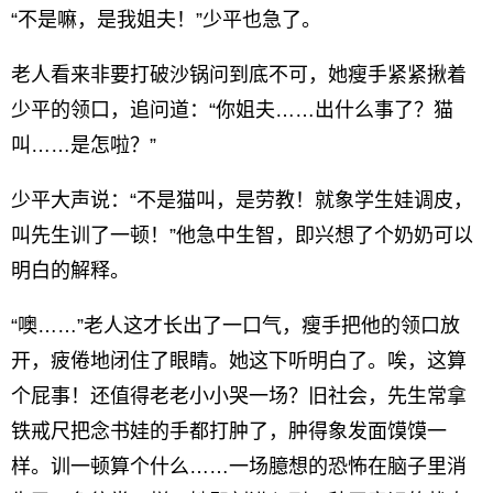
“不是嘛，是我姐夫！”少平也急了。
老人看来非要打破沙锅问到底不可，她瘦手紧紧揪着
少平的领口，追问道：“你姐夫……出什么事了？猫
叫……是怎啦？”
少平大声说：“不是猫叫，是劳教！就象学生娃调皮，
叫先生训了一顿！”他急中生智，即兴想了个奶奶可以
明白的解释。
“噢……”老人这才长出了一口气，瘦手把他的领口放
开，疲倦地闭住了眼睛。她这下听明白了。唉，这算
个屁事！还值得老老小小哭一场？旧社会，先生常拿
铁戒尺把念书娃的手都打肿了，肿得象发面馍馍一
样。训一顿算个什么……一场臆想的恐怖在脑子里消