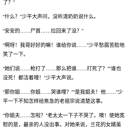
了？”
“什么？”少平大声问，没听清奶奶说什么。
“安安的……尸首……拉回来了没？”
“啊呀！我哥好好的嘛！谁给你说……”少平愁眉苦脸地
笑了一下。
“她们说……枪打了……那么把谁……打死了？”“谁也
没死！都活着哩！”少平大声说。
“那你姐……你姐……哭谁哩？”“是我姐夫！他……”少
平一下不知怎样给焦急的老祖宗说清楚这事。
“你姐夫……怎啦？”老太太一下子不哭了。噢！使她宽
慰的是，最亲的人没出事。对她来说，兰花的女婿虽