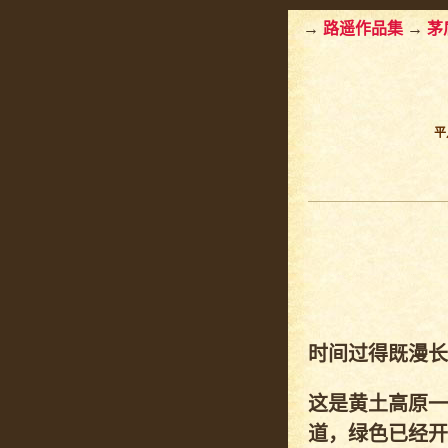
→
路遥作品集
→
茅
平
时间过得既漫长
这是黄土高原一
道，绿色已经开