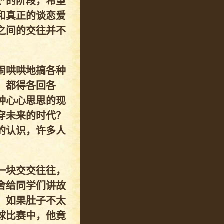
”的阶段，希望
和真正的谈恋爱
之间的交往并不
闹哄哄地搞各种
，都得各回各
种心心思思的现
穿未来的时代？
的认识，许多人
一块交交往往，
舍给同学们讲故
。如果肚子不太
球比赛中，他竟