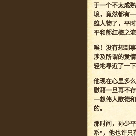
于一个不太成熟
境，竟然都有一
雄人物了，平时
平和郝红梅之流
唉！没有想到事
涉及所谓的爱情
轻地靠近了一下
他现在心里多么
慰藉一旦再不存
一想伟人歌德和
的。
那时间，孙少平
系”，他也许只