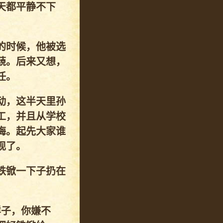
天都平静不下
的时候，他被选
藐。后来又想，
任。
动，这半天里孙
工，并且从学校
梅。起先大家谁
现了。
铁锨一下子扔在
样子，你嫌不