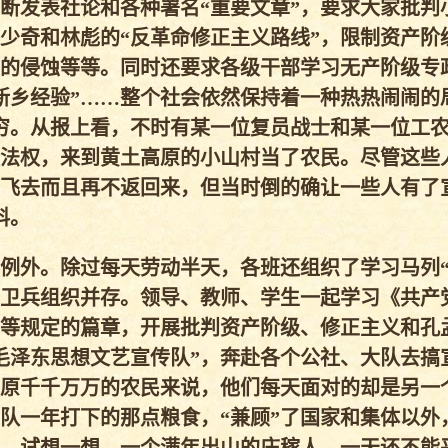
断发表社论和各种署名“重要文章”，要求大家批判
少奇和林彪的“反革命修正主义路线”，限制资产阶
的侵蚀等等。同时还要求各级干部学习无产阶级专
新乡经验”……整个社会依然保持着一种热热闹闹的
穷。从报上看，不时有某一位复员战士和某一位工
法权，来到黄土高原的小山村当了农民。尽管这些
飞去而且再不返回来，但当时倒的确让一些人有了
料。
例外。除过每天劳动半天，各班还组织了学习马列“
卫兵组织并存。领导、教师、学生一起学习《共产
等规定的篇章，开展批判资产阶级、修正主义和孔
毛泽东思想文艺宣传队”，奔赴各个公社、大队去搞
原千千万万的农民来说，他们每天面对的却是另一
队一年打下的那点粮食，“兼顾”了国家和集体以外