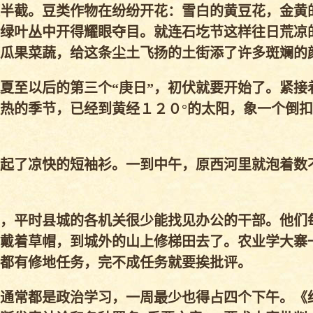
半截。豆类作物在纷纷开花：雪白的黄豆花，金黄
绿叶丛中开得耀眼夺目。就连石圪节这样往日荒凉
瓜果菜蔬，给这条尘土飞扬的土街添了许多斑斓的
夏至以后的第三个“庚日”，初伏就要开始了。紧接
热的季节，已经到黄经１２０°的太阳，象一个倒
起了凉快的短袖衫。一到中午，原西河里就泡着数
，平时县城的各机关很少能找见办公的干部。他们
戴着草帽，到城外的山上修梯田去了。农业学大寨
都有修地任务，完不成任务就要挨批评。
通常都是政治学习，一周最少也得占四个下午。《