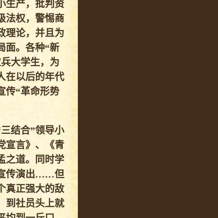
小生产，批判资
级法权，警惕商
政理论，并且为
局面。各种“新
农兵大学生，为
人在以后的年代
宣传“革命形势
三结合”领导小
党宣言》、《青
孟之道。同时学
宣传演出……但
个真正强大的敌
，到社员头上就