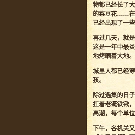
物都已经长了大
的菜豆花……在
已经出现了一些
再过几天，就是
这是一年中最炎
地烤晒着大地。
城里人都已经穿
孩。
除过遇集的日子
扛着老镢铁锹，
高潮，每个单位
下午，各机关又