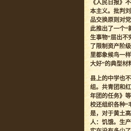
《人民日报》不
本主义。批判刘
品交换原则对党
此推出了一个“
生事物”层出不
了限制资产阶级
里都象候鸟一样
大好”的典型材
县上的中学也不
组。共青团和红
年团的任务》等
校还组织各种“
是，对于黄土高
人：饥饿。生产