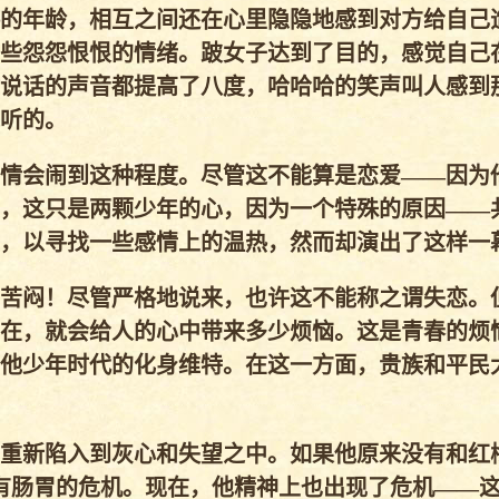
的年龄，相互之间还在心里隐隐地感到对方给自己
些怨怨恨恨的情绪。跛女子达到了目的，感觉自己
说话的声音都提高了八度，哈哈哈的笑声叫人感到
听的。
情会闹到这种程度。尽管这不能算是恋爱——因为
，这只是两颗少年的心，因为一个特殊的原因——
，以寻找一些感情上的温热，然而却演出了这样一
苦闷！尽管严格地说来，也许这不能称之谓失恋。
在，就会给人的心中带来多少烦恼。这是青春的烦
他少年时代的化身维特。在这一方面，贵族和平民
重新陷入到灰心和失望之中。如果他原来没有和红
有肠胃的危机。现在，他精神上也出现了危机——