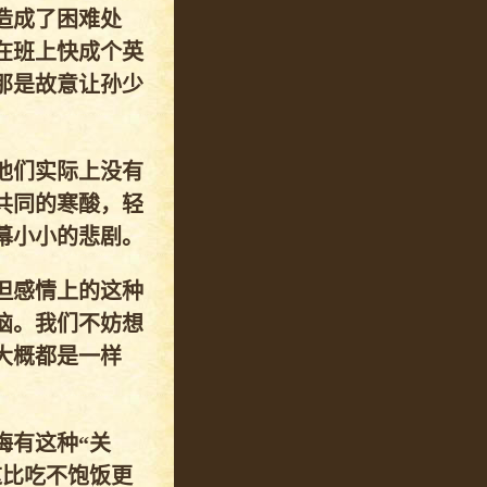
造成了困难处
在班上快成个英
那是故意让孙少
他们实际上没有
共同的寒酸，轻
幕小小的悲剧。
但感情上的这种
恼。我们不妨想
大概都是一样
梅有这种“关
这比吃不饱饭更