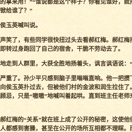
的拿来用！”“谁说都是这个样子？你看见谁好，就
铁锨给谁了？”
”侯玉英喊叫说。
一声笑了，有些同学很快扭过头去看郝红梅。郝红梅
即转过身跑回了自己的宿舍，干脆不劳动去了。
地走到人群里，大获全胜地扬着头，讽言讽语说：“
严重了。孙少平只感到脑子里嗡嗡直响。他一把掼
向侯玉英扑过去，但被他们村的金波和润生拉住了
顾忌，只是“嗷嗷”地喊叫着起哄。直到班主任老师
郝红梅的“关系”就在班上成了公开的秘密，这使他
人都感到害臊，甚至在公开的场所互相都不理睬。