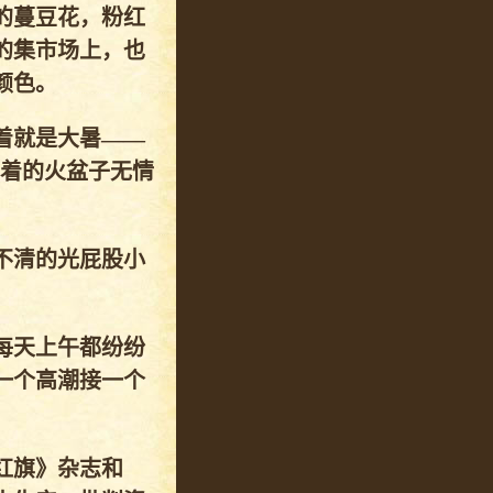
的蔓豆花，粉红
的集市场上，也
颜色。
着就是大暑——
扣着的火盆子无情
不清的光屁股小
每天上午都纷纷
一个高潮接一个
红旗》杂志和