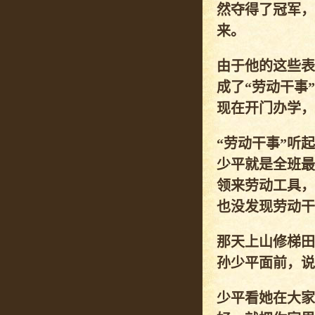
然夺得了冠军，
来。
由于他的这些表
成了“劳动干事
现在开门办学，
“劳动干事”听
少平就是全班最
领来劳动工具，
也没发现劳动干
那天上山修梯田
孙少平面前，说
少平看她在大家