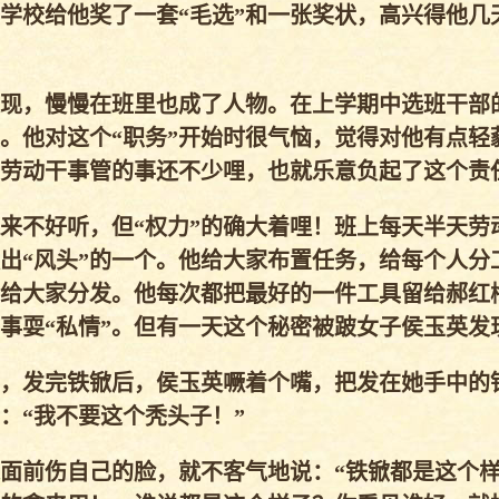
学校给他奖了一套“毛选”和一张奖状，高兴得他几
现，慢慢在班里也成了人物。在上学期中选班干部
”。他对这个“职务”开始时很气恼，觉得对他有点轻
劳动干事管的事还不少哩，也就乐意负起了这个责
起来不好听，但“权力”的确大着哩！班上每天半天劳
出“风头”的一个。他给大家布置任务，给每个人分
给大家分发。他每次都把最好的一件工具留给郝红
事耍“私情”。但有一天这个秘密被跛女子侯玉英发
，发完铁锨后，侯玉英噘着个嘴，把发在她手中的
：“我不要这个秃头子！”
面前伤自己的脸，就不客气地说：“铁锨都是这个