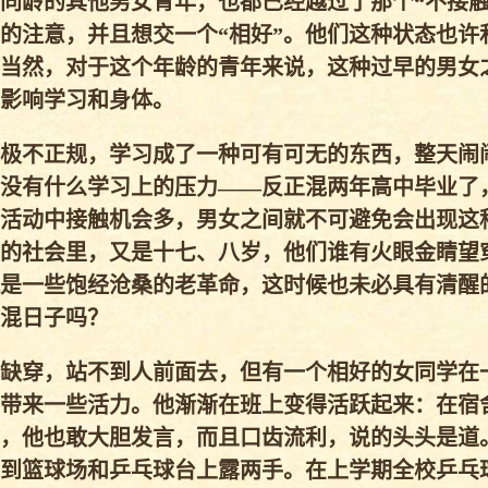
同龄的其他男女青年，也都已经越过了那个“不接触
的注意，并且想交一个“相好”。他们这种状态也许
当然，对于这个年龄的青年来说，这种过早的男女
影响学习和身体。
极不正规，学习成了一种可有可无的东西，整天闹
没有什么学习上的压力——反正混两年高中毕业了
活动中接触机会多，男女之间就不可避免会出现这
的社会里，又是十七、八岁，他们谁有火眼金睛望
是一些饱经沧桑的老革命，这时候也未必具有清醒
混日子吗？
缺穿，站不到人前面去，但有一个相好的女同学在
带来一些活力。他渐渐在班上变得活跃起来：在宿
，他也敢大胆发言，而且口齿流利，说的头头是道
到篮球场和乒乓球台上露两手。在上学期全校乒乓