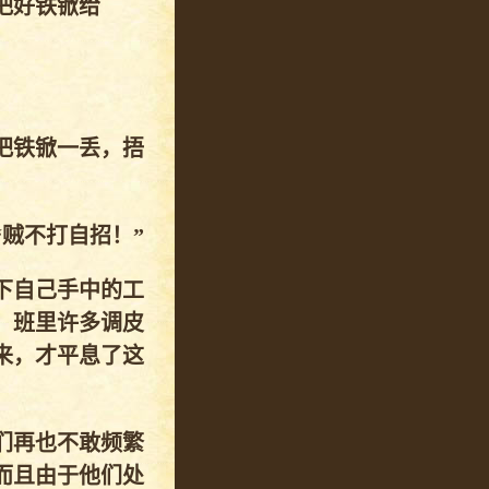
把好铁锨给
把铁锨一丢，捂
贼不打自招！”
下自己手中的工
。班里许多调皮
来，才平息了这
们再也不敢频繁
而且由于他们处