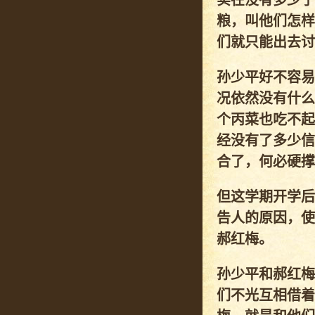
实在没有多少了
粮，叫他们怎样
们就只能出去讨
孙少平好不容易
况依然没有什么
个丙菜也吃不起
经没有了多少信
合了，何必硬撑
但这学期开学后
告人的原因，使
郝红梅。
孙少平和郝红梅
们不光互相借着