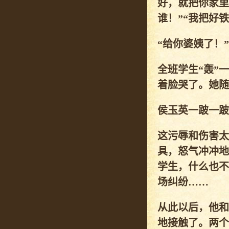
好，就把你家里
谁！”“我把好
“给你婆姨了！
全班学生“轰”
着脸哭了。她随
侯玉英一跛一跛
这污辱和伤害太
具，怒气冲冲地
学生，什么也不
场纠纷……
从此以后，他和
地接触了。两个