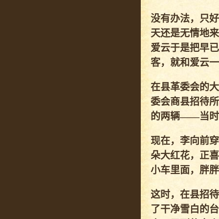
没有办法，只好
天还是无情地来
爱云于是把早已
客，就和爱云一
在县革委会的大
委会商县招待所
的两辆——当时
现在，李向前穿
朵大红花，正喜
小车里面，胖胖
这时，在县招待
了干净雪白的台