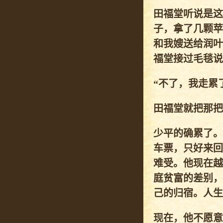
田福堂听说是这
子，拿了几颗苹
和我嫂送给润叶
福堂接过毛毯说
“不了，我走累
田福堂就把那把
少平的确累了。
车票，只好来回
难受。他现在越
庭贫富的差别，
己的归宿。人生
现在，他不愿意