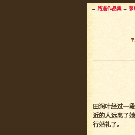
→
路遥作品集
→
茅
平
田润叶经过一段
近的人远离了她
行婚礼了。