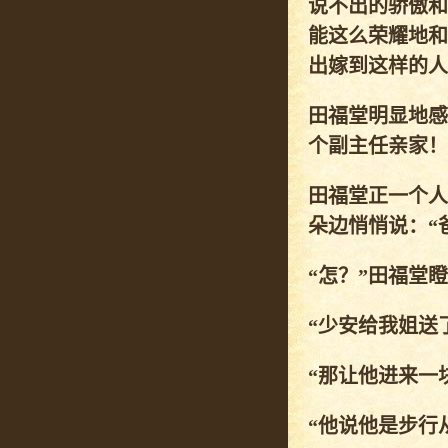
说不出的骄傲和
能这么荣耀地和
出嫁到这样的人
田福堂明显地感
个副主任亲家！
田福堂正一个人
朵边悄悄说：“
“怎？”田福堂
“少安给我姐送
“那让他进来一
“他说他是步行