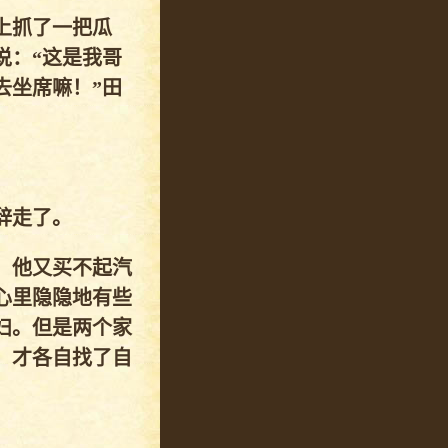
上抓了一把瓜
说：“这是我哥
去坐席嘛！”田
辞走了。
。他又买不起汽
心里隐隐地有些
妇。但是两个家
，才各自找了自