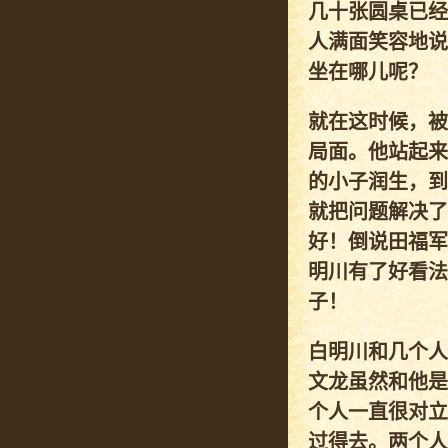
几十张圆桌已经
人满面笑容地说
坐在哪儿呢？
就在这时候，被
局面。他站起来
的小子润生，到
就把问题解决了
好！倒说田福军
明川有了好看法
子！
白明川和几个人
文龙虽然和他是
个人一直很对立
过得去。两个人