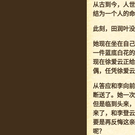
从古到今，人世
结为一个人的命
此刻，田润叶没
她现在坐在自己
一件蓝底白花的
现在徐爱云正给
偶，任凭徐爱云
从答应和李向前
断送了。她一次
但是临到头来，
来了，和李登云
要是再反悔这亲
呢？