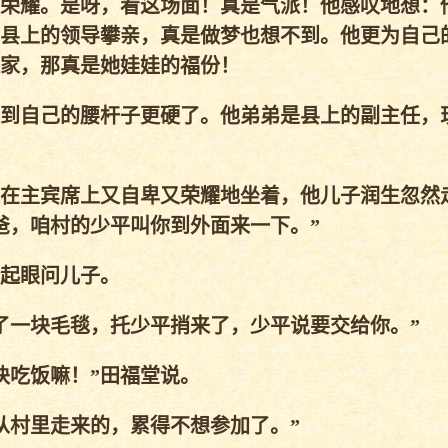
荣耀。是呀，看这场面！真是气派！他感叹地想：
县上的领导攀亲，真是做梦也想不到。他更为自己
家，那真是她娃娃的福份！
到自己的腰杆子更硬了。他弟弟是县上的副主任，
在主宾席上又自卑又荣耀地坐着，他儿子润生忽然
爸，咱村的少平叫你到外面来一下。”
瞪起眼问儿子。
了一块毛毯，托少平捎来了，少平说要交给你。”
块吃饭嘛！”田福堂说。
从村里走来的，累得不想参加了。”