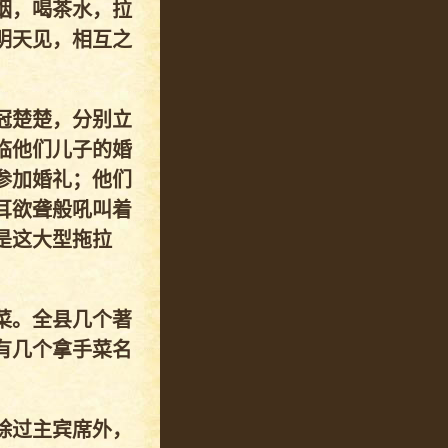
烟，喝茶水，拉
明天见，相互之
冠楚楚，分别立
临他们儿子的婚
参加婚礼；他们
耳欲聋般吼叫着
是这大型拖拉
菜。全县几个著
有几个拿手菜名
除过主宾席外，