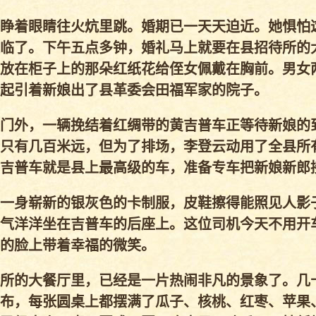
睁着眼睛往火炕里跳。婚期已一天天迫近。她惧怕
临了。下午五点多钟，婚礼马上就要在县招待所的
放在柜子上的那朵红纸花给侄女佩戴在胸前。男女
起引着新娘出了县革委会田福军家的院子。
门外，一辆挽结着红绸带的黄吉普车正等待新娘的
只有几百米远，但为了排场，李登云动用了全县所
吉普车就是县上最高级的车，准备专车把新娘新郎
一身崭新的银灰色的卡制服，皮鞋擦得能照见人影
气洋洋坐在吉普车的后座上。这位司机今天不用开
的脸上带着幸福的微笑。
所的大餐厅里，已经是一片热闹非凡的景象了。几
布，每张圆桌上都摆满了瓜子、核桃、红枣、苹果