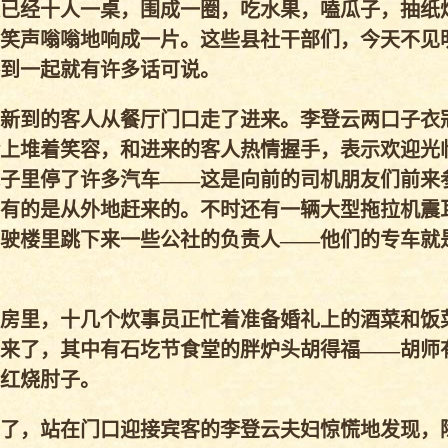
已经十人一桌，围成一圈，吃水果，嗑瓜子，抽纸
笑声嗡嗡地响成一片。这些县社干部们，今天不见
到一起就有许多话可说。
新到的客人从餐厅门口走了进来。李登云两口子衣
上堆着笑容，和进来的客人热情握手，表示欢迎光
子里停了许多汽车——这是向前的司机朋友们前来
有的是从外地赶来的。不时还有一辆大型拖拉机震
驶楼里跳下来一些公社的负责人——他们的专车就
房里，十几个炊事员正忙着准备婚礼上的酒菜和饭
来了，其中有石圪节食堂的胖炉头胡得福——胡师
红烧肘子。
了，站在门口迎接宾客的李登云夫妇惊慌地发现，