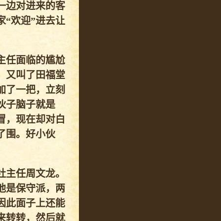
一边对进来的客
“欢迎”进去让
主任面临的尴尬
，又叫了田福堂
加了一把，立刻
伙子脑子就是
冒，现在却对白
了围。好小伙
社主任周文龙。
他是保守派，两
因此面子上还能
来转转，然后就