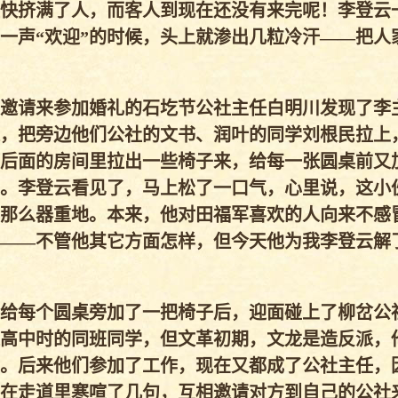
快挤满了人，而客人到现在还没有来完呢！李登云
一声“欢迎”的时候，头上就渗出几粒冷汗——把人家
邀请来参加婚礼的石圪节公社主任白明川发现了李
，把旁边他们公社的文书、润叶的同学刘根民拉上
后面的房间里拉出一些椅子来，给每一张圆桌前又
。李登云看见了，马上松了一口气，心里说，这小
那么器重地。本来，他对田福军喜欢的人向来不感
——不管他其它方面怎样，但今天他为我李登云解
给每个圆桌旁加了一把椅子后，迎面碰上了柳岔公
高中时的同班同学，但文革初期，文龙是造反派，
。后来他们参加了工作，现在又都成了公社主任，
在走道里寒喧了几句，互相邀请对方到自己的公社