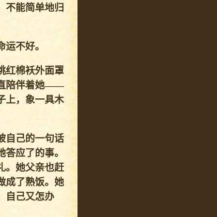
，不能简单地归
命运不好。
桃红棉袄外面罩
直陪伴着她——
子上，象一具木
被自己的一句话
她答应了的事。
礼。她父亲也赶
做成了熟饭。她
，自己又怎办