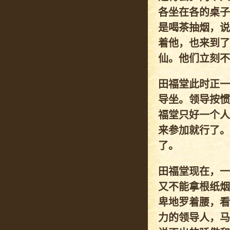
各坐在各的桌子
是喝茶抽烟，说
着他，也来到了
仙。他们立刻不
田福堂此时正一
导坐。领导按惯
福堂只好一个人
来参加就行了。
了。
田福堂现在，一
又不能拿根纸烟
卑地罗着腰，看
力的领导人，马