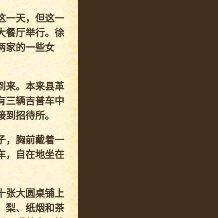
这一天，但这一
大餐厅举行。徐
两家的一些女
到来。本来县革
有三辆吉普车中
接到招待所。
子，胸前戴着一
车，自在地坐在
十张大圆桌铺上
、梨、纸烟和茶