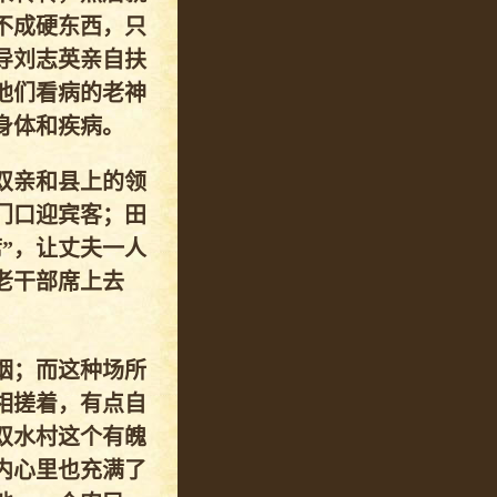
不成硬东西，只
导刘志英亲自扶
他们看病的老神
身体和疾病。
双亲和县上的领
门口迎宾客；田
”，让丈夫一人
老干部席上去
烟；而这种场所
相搓着，有点自
双水村这个有魄
内心里也充满了