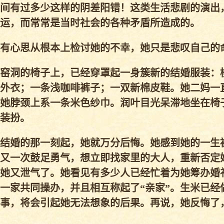
间有过多少这样的阴差阳错！这类生活悲剧的演出
运，而常常是当时社会的各种矛盾所造成的。
有心思从根本上检讨她的不幸，她只是悲叹自己的
窑洞的椅子上，已经穿罩起一身簇新的结婚服装：
外衣；一条浅咖啡裤子；一双新棉皮鞋。她二妈一
她脖颈上系一条米色纱巾。润叶目光呆滞地坐在椅
装扮。
结婚的那一刻起，她就万分后悔。她感到她的一生
又一次鼓足勇气，想立即找家里的大人，重新否定
她又泄气了。她看见有多少人已经忙着为她筹办婚
一家共同操办，并且相互称起了“亲家”。生米已经
事，将会引起她无法想象的后果。再说，她反悔了