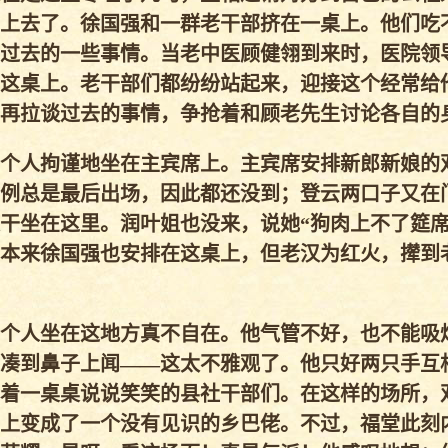
上去了。徐国强和一群老干部挤在一桌上。他们吃
过去的一些事情。当老中医顾健翎到来时，医院领
这桌上。老干部们都纷纷站起来，迎接这个经常给
再拉谈过去的事情，争抢着和顾老先生讨论各自的
个人拘谨地坐在主宾席上。主宾席安排新郎新娘的
例总是最后出场，因此都还没到；登云两口子又在
干坐在这里。润叶姐也没来，说她“狗肉上不了筵席
本来徐国强也安排在这桌上，但老汉为红火，撵到
个人坐在这地方真不自在。他气管不好，也不能吸
凑到鼻子上闻——这太不雅观了。他只好两只手互
着一桌桌说说笑笑的县社干部们。在这样的场所，
上变成了一个没有见识的乡巴佬。不过，福堂此刻