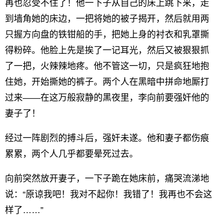
再也忍受不住了！他一下子从自己的床上跳下来，走
到墙角她的床边，一把将她的被子揭开，然后就用两
只握方向盘的铁钳船的手，把她上身的衬衣和乳罩撕
得粉碎。他脸上先是挨了一记耳光，然后又被狠狠抓
了一把，火辣辣地疼。他不管这一切，只是疯狂地抱
住她，开始撕她的裤子。两个人在黑暗中拼命地厮打
过来——在这万般寂静的黑夜里，李向前要强奸他的
妻子了！
经过一阵剧烈的搏斗后，强奸未遂。他和妻子都伤痕
累累，两个人几乎都要晕死过去。
向前突然放开妻子，一下子跪在她床前，痛哭流涕地
说：“原谅我吧！我对不起你！我错了！我再也不会这
样了……”