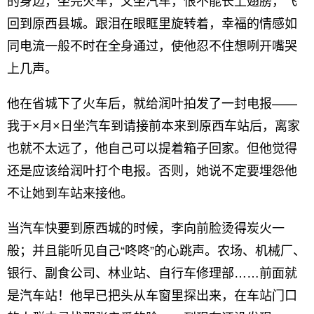
的身边，坐完火车，又坐汽车，恨不能长上翅膀，飞
回到原西县城。跟泪在眼眶里旋转着，幸福的情感如
同电流一般不时在全身通过，使他忍不住想咧开嘴哭
上几声。
他在省城下了火车后，就给润叶拍发了一封电报——
我于×月×日坐汽车到请接前本来到原西车站后，离家
也就不太远了，他自己可以提着箱子回家。但他觉得
还是应该给润叶打个电报。否则，她说不定要埋怨他
不让她到车站来接他。
当汽车快要到原西城的时候，李向前脸烫得炭火一
般；并且能听见自己“咚咚”的心跳声。农场、机械厂、
银行、副食公司、林业站、自行车修理部……前面就
是汽车站！他早已把头从车窗里探出来，在车站门口