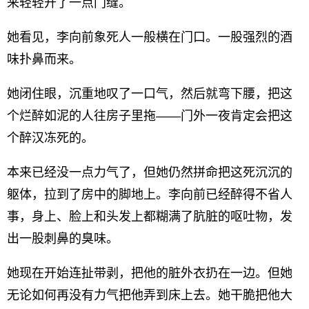
来轻轻开了一点门缝。
她看见，李向前象死人一般横在门口。一股强烈的酒
味扑鼻而来。
她闭住眼，沉重地叹了一口气，然后就弯下腰，把这
个烂醉如泥的人往房子里拖——门外一夜肯定会把这
个醉汉冻死的。
本来已经没一点力气了，但她仍然拼命把这死沉沉的
躯体，拉到了房中的脚地上。李向前已经醉得不省人
事，身上、脸上和头发上都糊满了肮脏的呕吐物，发
出一股刺鼻的臭味。
她现在开始连扯带剥，把他的脏外衣扔在一边。但她
无论如何再没有力气把他弄到床上去。她干脆把他大