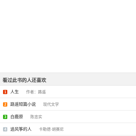
看过此书的人还喜欢
人生
作者：路遥
1
路遥短篇小说
现代文学
2
白鹿原
陈忠实
3
追风筝的人
卡勒德·胡赛尼
4