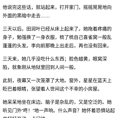
他说完这些话，就站起来，打开家门，摇摇晃晃地向
外面的黑暗中走去……
三天以后。田润叶已经从床上起来了。她拖着疼痛的
身子，勉强换了一身衣服，梳了梳自己喜雀窝一般乱
蓬蓬的头发。李向前那晚上出走后，再也没有回来。
三天来，她几乎没吃什么东西；脸色蜡黄，眼窝深
陷，就象刚从地狱里回到人间一般。
此刻，夜幕又一次笼罩了大地。窗外，星星在蓝天上
眨巴着眼睛，张望着人世间这个不幸的小房屋。
她呆呆地坐在床边。脑子是杂乱的，又是空泛的。她
听见门外“咚！”地一声响。什么声音？她怀着恐惧站起