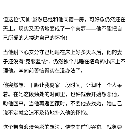
但这位“天仙”虽然已经和他同宿一房，可好象仍然还在
天上。现实又无情地变成了一个美梦——他不能把自
己所爱的人搂进自己的怀抱！
当他耐下心安分守己地睡在床上好多天以后，他的妻
子还没有“克服羞怯”，仍然独个儿睡在墙角的小床上不
理他。李向前苦恼得实在没办法了。
他突然想：干脆让我离家一段时间，让润叶一个人呆
着。在她这段独处的时间里，也许就会开始想念他，
盼他回来。当他再返回家时，不要他去找她，她自己
说不定就会迫不及待地扑入他的怀抱。
这个带有浪漫色彩的想法，使李向前很兴奋。就象要