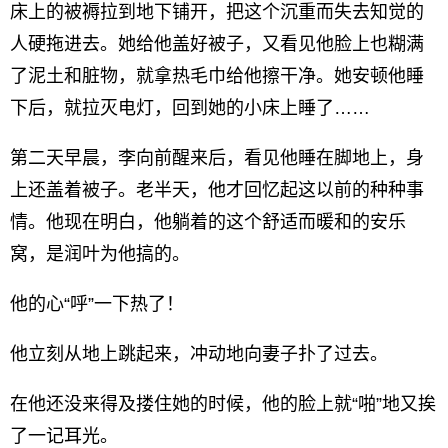
床上的被褥拉到地下铺开，把这个沉重而失去知觉的
人硬拖进去。她给他盖好被子，又看见他脸上也糊满
了泥土和脏物，就拿热毛巾给他擦干净。她安顿他睡
下后，就拉灭电灯，回到她的小床上睡了……
第二天早晨，李向前醒来后，看见他睡在脚地上，身
上还盖着被子。老半天，他才回忆起这以前的种种事
情。他现在明白，他躺着的这个舒适而暖和的安乐
窝，是润叶为他搞的。
他的心“呼”一下热了！
他立刻从地上跳起来，冲动地向妻子扑了过去。
在他还没来得及搂住她的时候，他的脸上就“啪”地又挨
了一记耳光。