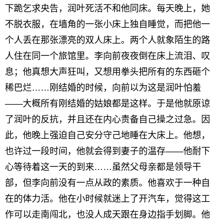
下跪乞求央告，润叶死活不和他同床。每天晚上，她
不脱衣服，在墙角的一张小床上独自睡觉，而把他一
个人丢在那张漂亮的双人床上。两个人就象陌生的路
人住在同一个旅馆里。李向前夜夜倒在床上流泪、叹
息；他真想大声狂叫，又想用拳头把所有的东西砸个
稀巴烂……刚结婚的时候，向前以为这是润叶怕羞
——大概所有刚结婚的姑娘都是这样。于是他就原谅
了润叶的反抗，并且还在内心责备自己操之过急。因
此，他晚上强迫自己安分守己地睡在大床上。他想，
也许过一段时间，他就会得到妻子的温存——他耐下
心等待着这一天的到来……虽然父母亲都是领导干
部，但李向前没有一点从政的素质。他喜欢于一种自
在的体力活。他在小时候就迷上了开汽车，觉得这工
作可以走南闯北，也没人成天跟在身边指手划脚。他