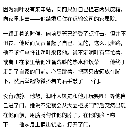
因为润叶没有来车站，向前只好自己提着两只皮箱，
向家里走去——他结婚后住在运输公司的家属院。
一路走着的时候，向前尽管已经受了点打击，但并不
沮丧。他反而又责备起了自己：是的，这么几步路，
他不该打电报让润叶来接他。说不定润叶有事忙着，
或者正在家里给他准备洗脸的热水和饭菜……他终于
走到了自家的门前。心狂跳着，把两只皮箱放在脚
下，然后举起微微抖着的右手敲了一下门。
没有动静。他想，润叶大概是和他开玩笑哩！等他自
己进了门，她说不定就会从大立柜或门背后突然出现
在他面前，用胳膊勾住他的脖子，在他的脸上吻一
下……他从身上摸出钥匙，打开了门。