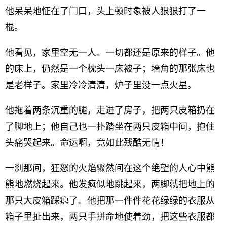
他呆呆地怔在了门口，头上顿时象被人狠狠打了一
棍。
他看见，家里空无一人。一切都还是原来的样子。他
的床上，仍然是一个枕头一床被子；墙角的那张床也
是老样子。家里冷冷清清，炉子里没一点火星。
他拖着两条沉重的腿，走进了房子，把两只皮箱扔在
了脚地上；他自己也一扑踏坐在两只皮箱中间，抱住
头痛哭起来。命运啊，竟如此残酷无情！
一刹那间，狂怒的火焰骤然间在这个绝望的人心中熊
熊地燃烧起来。他发疯似地跳起来，两脚就把地上的
那只大皮箱踩瘪了。他把那一件件花花绿绿的衣服从
箱子里扯出来，两只手拼命地使着劲，把这些衣服都