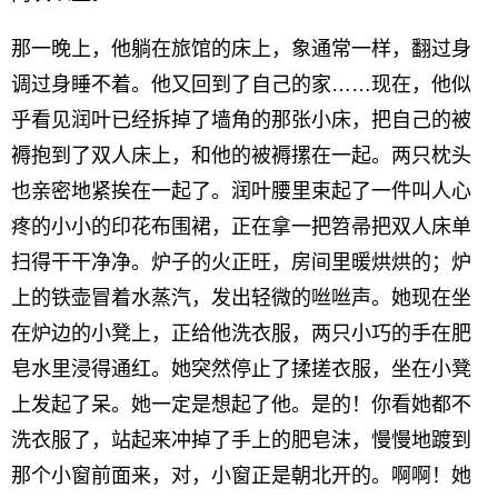
那一晚上，他躺在旅馆的床上，象通常一样，翻过身
调过身睡不着。他又回到了自己的家……现在，他似
乎看见润叶已经拆掉了墙角的那张小床，把自己的被
褥抱到了双人床上，和他的被褥摞在一起。两只枕头
也亲密地紧挨在一起了。润叶腰里束起了一件叫人心
疼的小小的印花布围裙，正在拿一把笤帚把双人床单
扫得干干净净。炉子的火正旺，房间里暖烘烘的；炉
上的铁壶冒着水蒸汽，发出轻微的咝咝声。她现在坐
在炉边的小凳上，正给他洗衣服，两只小巧的手在肥
皂水里浸得通红。她突然停止了揉搓衣服，坐在小凳
上发起了呆。她一定是想起了他。是的！你看她都不
洗衣服了，站起来冲掉了手上的肥皂沫，慢慢地踱到
那个小窗前面来，对，小窗正是朝北开的。啊啊！她