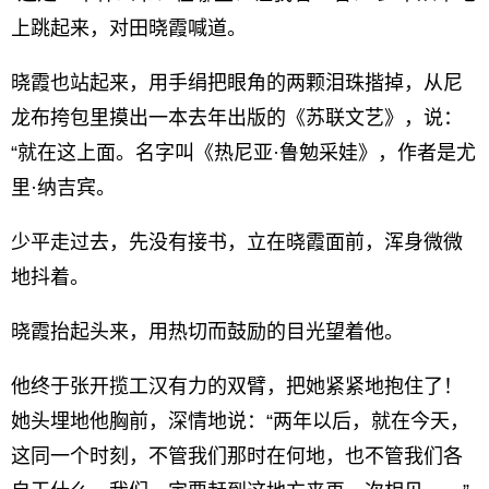
上跳起来，对田晓霞喊道。
晓霞也站起来，用手绢把眼角的两颗泪珠揩掉，从尼
龙布挎包里摸出一本去年出版的《苏联文艺》，说：
“就在这上面。名字叫《热尼亚·鲁勉采娃》，作者是尤
里·纳吉宾。
少平走过去，先没有接书，立在晓霞面前，浑身微微
地抖着。
晓霞抬起头来，用热切而鼓励的目光望着他。
他终于张开揽工汉有力的双臂，把她紧紧地抱住了！
她头埋地他胸前，深情地说：“两年以后，就在今天，
这同一个时刻，不管我们那时在何地，也不管我们各