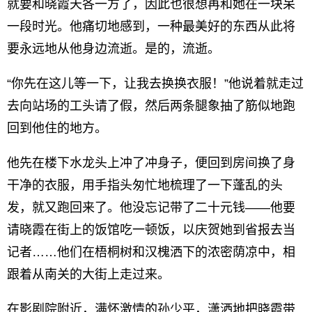
就要和晓霞天各一方了，因此也很想再和她在一块呆
一段时光。他痛切地感到，一种最美好的东西从此将
要永远地从他身边流逝。是的，流逝。
“你先在这儿等一下，让我去换换衣服！”他说着就走过
去向站场的工头请了假，然后两条腿象抽了筋似地跑
回到他住的地方。
他先在楼下水龙头上冲了冲身子，便回到房间换了身
干净的衣服，用手指头匆忙地梳理了一下蓬乱的头
发，就又跑回来了。他没忘记带了二十元钱——他要
请晓霞在街上的饭馆吃一顿饭，以庆贺她到省报去当
记者……他们在梧桐树和汉槐洒下的浓密荫凉中，相
跟着从南关的大街上走过来。
在影剧院附近，满怀激情的孙少平，潇洒地把晓霞带