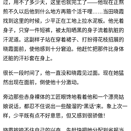
过，用不了多少天，这里也就完工了——他现在正熬
煎不久以后他到什么地方再箍个活干哩……当田晓霞
找到这里的时候，少平正在工地上拉水泥板。他光着
身子，只穿一件短裤，被太阳晒黑的身子流着肮脏的
汗泥道。这副样子站在穿着裙子、打扮得花枝招展的
晓霞面前，使他感到十分窘迫。他赶忙把那件比身体
还脏的汗衫套在身上。
很长一段时间了，他一直没和晓霞见过面。现在她猛
然出现在面前，倒使他十分激动。
旁边那些赤身裸体的工匠眼馋地看着他和一个漂亮姑
娘说话，都忍不住说出一些酸溜的“黑话”来。象上次一
样，少平既有点不好意思，但又感到很骄傲！
晓霞按捺不住自己的兴奋，先赶快把她分配到省报当