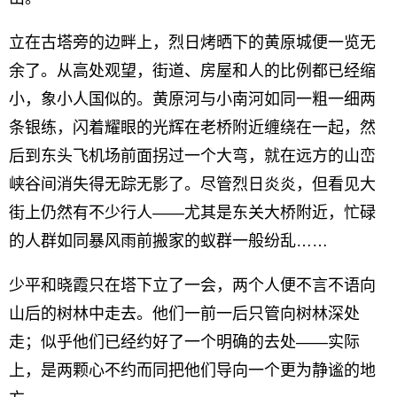
立在古塔旁的边畔上，烈日烤晒下的黄原城便一览无
余了。从高处观望，街道、房屋和人的比例都已经缩
小，象小人国似的。黄原河与小南河如同一粗一细两
条银练，闪着耀眼的光辉在老桥附近缠绕在一起，然
后到东头飞机场前面拐过一个大弯，就在远方的山峦
峡谷间消失得无踪无影了。尽管烈日炎炎，但看见大
街上仍然有不少行人——尤其是东关大桥附近，忙碌
的人群如同暴风雨前搬家的蚁群一般纷乱……
少平和晓霞只在塔下立了一会，两个人便不言不语向
山后的树林中走去。他们一前一后只管向树林深处
走；似乎他们已经约好了一个明确的去处——实际
上，是两颗心不约而同把他们导向一个更为静谧的地