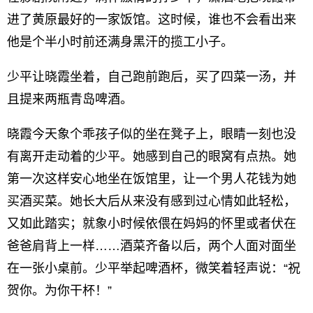
进了黄原最好的一家饭馆。这时候，谁也不会看出来
他是个半小时前还满身黑汗的揽工小子。
少平让晓霞坐着，自己跑前跑后，买了四菜一汤，并
且提来两瓶青岛啤酒。
晓霞今天象个乖孩子似的坐在凳子上，眼睛一刻也没
有离开走动着的少平。她感到自己的眼窝有点热。她
第一次这样安心地坐在饭馆里，让一个男人花钱为她
买酒买菜。她长大后从来没有感到过心情如此轻松，
又如此踏实；就象小时候依偎在妈妈的怀里或者伏在
爸爸肩背上一样……酒菜齐备以后，两个人面对面坐
在一张小桌前。少平举起啤酒杯，微笑着轻声说：“祝
贺你。为你干杯！”