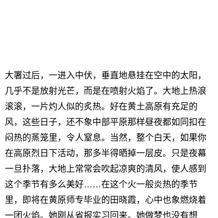
大署过后，一进入中伏，垂直地悬挂在空中的太阳，
几乎不是放射光芒，而是在喷射火焰了。大地上热浪
滚滚，一片灼人似的炙热。好在黄土高原有充足的
风，这些日子，还不象中部平原那样昼夜都如同扣在
闷热的蒸笼里，令人窒息。当然，整个白天，如果你
在高原烈日下活动，那多半得晒掉一层皮。只是夜幕
一旦扑落，大地上常常会吹起凉爽的清风，使人感到
这个季节有多么美好……在这个火一般炎热的季节
里，即将在黄原师专毕业的田晓霞，心中也象燃烧着
一团火焰。她刚从省报实习回来。她做梦也没有想