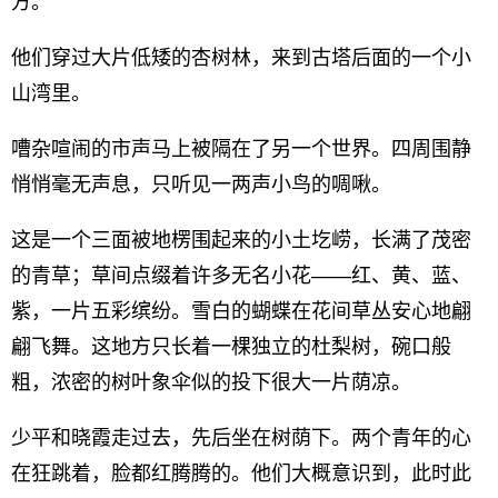
方。
他们穿过大片低矮的杏树林，来到古塔后面的一个小
山湾里。
嘈杂喧闹的市声马上被隔在了另一个世界。四周围静
悄悄毫无声息，只听见一两声小鸟的啁啾。
这是一个三面被地楞围起来的小土圪崂，长满了茂密
的青草；草间点缀着许多无名小花——红、黄、蓝、
紫，一片五彩缤纷。雪白的蝴蝶在花间草丛安心地翩
翩飞舞。这地方只长着一棵独立的杜梨树，碗口般
粗，浓密的树叶象伞似的投下很大一片荫凉。
少平和晓霞走过去，先后坐在树荫下。两个青年的心
在狂跳着，脸都红腾腾的。他们大概意识到，此时此