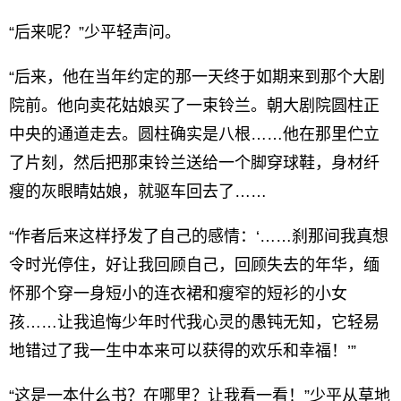
“后来呢？”少平轻声问。
“后来，他在当年约定的那一天终于如期来到那个大剧
院前。他向卖花姑娘买了一束铃兰。朝大剧院圆柱正
中央的通道走去。圆柱确实是八根……他在那里伫立
了片刻，然后把那束铃兰送给一个脚穿球鞋，身材纤
瘦的灰眼睛姑娘，就驱车回去了……
“作者后来这样抒发了自己的感情：‘……刹那间我真想
令时光停住，好让我回顾自己，回顾失去的年华，缅
怀那个穿一身短小的连衣裙和瘦窄的短衫的小女
孩……让我追悔少年时代我心灵的愚钝无知，它轻易
地错过了我一生中本来可以获得的欢乐和幸福！’”
“这是一本什么书？在哪里？让我看一看！”少平从草地