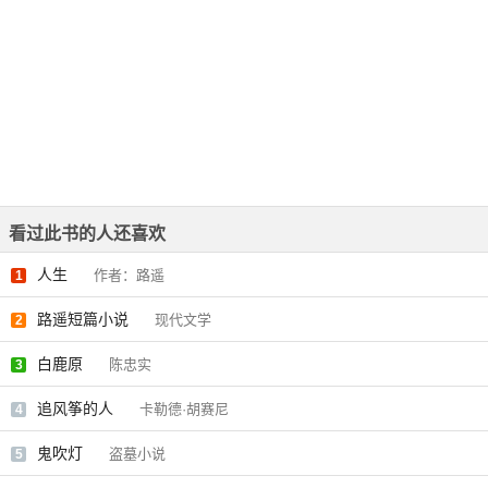
看过此书的人还喜欢
人生
作者：路遥
1
路遥短篇小说
现代文学
2
白鹿原
陈忠实
3
追风筝的人
卡勒德·胡赛尼
4
鬼吹灯
盗墓小说
5