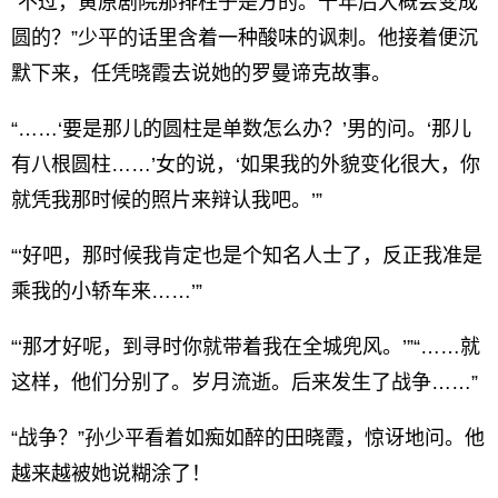
“不过，黄原剧院那排柱子是方的。十年后大概会变成
圆的？”少平的话里含着一种酸味的讽刺。他接着便沉
默下来，任凭晓霞去说她的罗曼谛克故事。
“……‘要是那儿的圆柱是单数怎么办？’男的问。‘那儿
有八根圆柱……’女的说，‘如果我的外貌变化很大，你
就凭我那时候的照片来辩认我吧。’”
“‘好吧，那时候我肯定也是个知名人士了，反正我准是
乘我的小轿车来……’”
“‘那才好呢，到寻时你就带着我在全城兜风。’”“……就
这样，他们分别了。岁月流逝。后来发生了战争……”
“战争？”孙少平看着如痴如醉的田晓霞，惊讶地问。他
越来越被她说糊涂了！