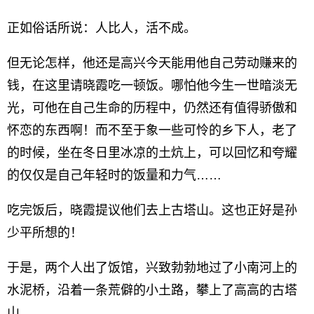
正如俗话所说：人比人，活不成。
但无论怎样，他还是高兴今天能用他自己劳动赚来的
钱，在这里请晓霞吃一顿饭。哪怕他今生一世暗淡无
光，可他在自己生命的历程中，仍然还有值得骄傲和
怀恋的东西啊！而不至于象一些可怜的乡下人，老了
的时候，坐在冬日里冰凉的土炕上，可以回忆和夸耀
的仅仅是自己年轻时的饭量和力气……
吃完饭后，晓霞提议他们去上古塔山。这也正好是孙
少平所想的！
于是，两个人出了饭馆，兴致勃勃地过了小南河上的
水泥桥，沿着一条荒僻的小土路，攀上了高高的古塔
山。