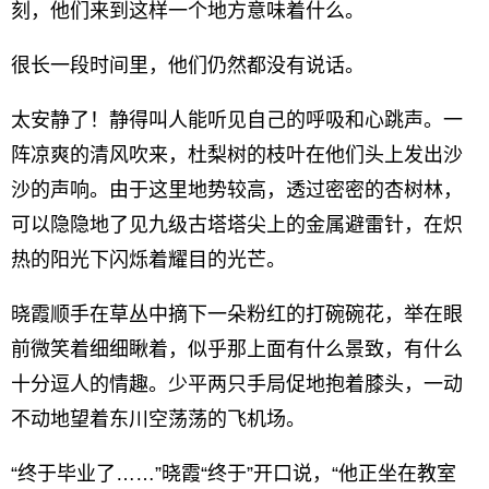
刻，他们来到这样一个地方意味着什么。
很长一段时间里，他们仍然都没有说话。
太安静了！静得叫人能听见自己的呼吸和心跳声。一
阵凉爽的清风吹来，杜梨树的枝叶在他们头上发出沙
沙的声响。由于这里地势较高，透过密密的杏树林，
可以隐隐地了见九级古塔塔尖上的金属避雷针，在炽
热的阳光下闪烁着耀目的光芒。
晓霞顺手在草丛中摘下一朵粉红的打碗碗花，举在眼
前微笑着细细瞅着，似乎那上面有什么景致，有什么
十分逗人的情趣。少平两只手局促地抱着膝头，一动
不动地望着东川空荡荡的飞机场。
“终于毕业了……”晓霞“终于”开口说，“他正坐在教室