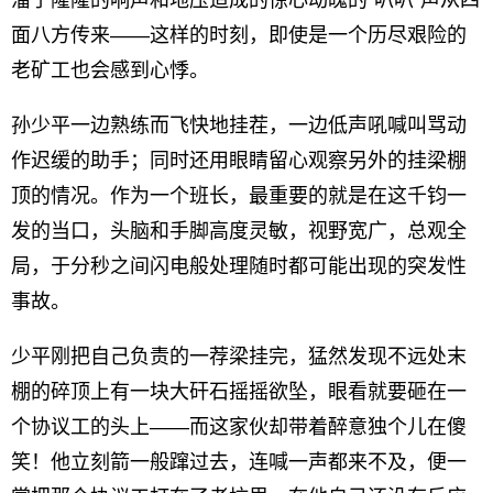
溜子隆隆的响声和地压造成的惊心动魄的“叭叭”声从四
面八方传来——这样的时刻，即使是一个历尽艰险的
老矿工也会感到心悸。
孙少平一边熟练而飞快地挂茬，一边低声吼喊叫骂动
作迟缓的助手；同时还用眼睛留心观察另外的挂梁棚
顶的情况。作为一个班长，最重要的就是在这千钧一
发的当口，头脑和手脚高度灵敏，视野宽广，总观全
局，于分秒之间闪电般处理随时都可能出现的突发性
事故。
少平刚把自己负责的一荐梁挂完，猛然发现不远处末
棚的碎顶上有一块大矸石摇摇欲坠，眼看就要砸在一
个协议工的头上——而这家伙却带着醉意独个儿在傻
笑！他立刻箭一般蹿过去，连喊一声都来不及，便一