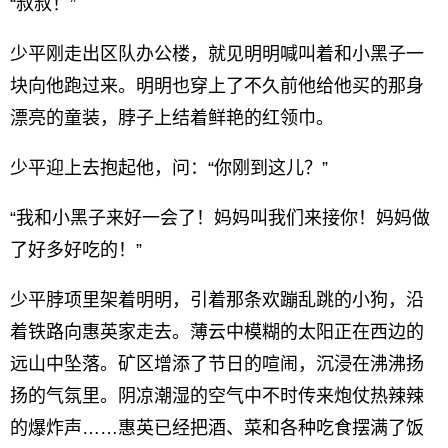
“叔叔！”
少平刚走出区队办公楼，就见明明喊叫着和小黑子一
块向他跑过来。明明也穿上了不久前他给他买的那身
漂亮的童装，脖子上结着鲜艳的红领巾。
少平迎上去抱起他，问：“你刚到这儿？”
“我和小黑子来好一会了！妈妈叫我们来接你！妈妈做
了好多好吃的！”
少平脖项里架着明明，引着那条欢蹦乱跳的小狗，沿
着铁路向惠英家走去。薄云中模糊的太阳正在西边的
远山中坠落。矿区增添了节日的喧闹，沉浸在沸沸扬
扬的气氛里。阴凉潮湿的空气中不时传来炮仗热辣辣
的爆炸声……惠英已经把酒、菜和各种吃食摆满了饭