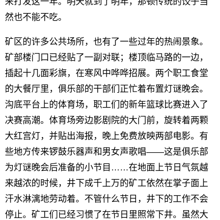
来打发这一年。明天就到了明年，那顿传统的饺子当
然也不能不吃。
矿区的许多公共场所，也有了一些过年的热闹景象。
矿部楼门口已经贴了一副对联；楼顶临马路的一边，
插起十几面彩旗，在寒风中哗哗招展。两个职工食堂
的大餐厅里，俱乐部的干部们正忙着布置灯谜晚会。
沟底平台上的体育场，职工们的新年篮球比赛进入了
决赛高潮。体育场旁边影剧院的大门前，旋转着两颗
大红宫灯，并贴出海报，晚上免费放映两部电影。有
些地方传来锣鼓乐器声和男女声歌唱——这是俱乐部
为灯谜晚会后准备的小节目……在地面上节日气氛越
来越浓的时候，井下成千上万的矿工依然在掌子面上
汗水淋漓地劳动着。不管什么节日，井下的工作不会
停止。矿工们已经习惯了在节日里照常下井。虽然大