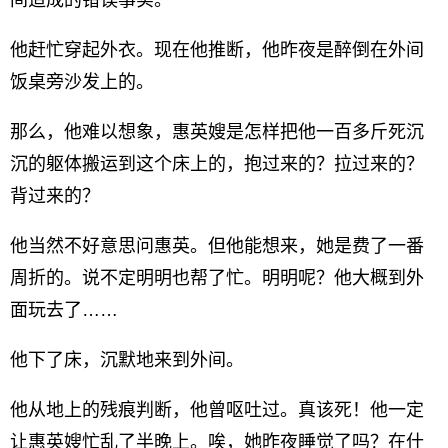
间造成的错误事实。
他赶忙穿起外衣。现在他推断，他昨夜是醉倒在外间
饭桌旁沙发上的。
那么，他难以想象，惠英嫂是怎样把他一百多斤死沉
沉的躯体搬运到这个床上的，抱过来的？拉过来的？
背过来的？
他当然不好意思问惠英。但他能想来，她是费了一番
周折的。说不定明明也帮了忙。明明呢？他大概到外
面玩去了……
他下了床，沉默地来到外间。
他从地上的残痕判断，他曾呕吐过。真该死！他一定
让惠英嫂忙乱了半晚上。唉，她昨夜睡觉了吗？在什