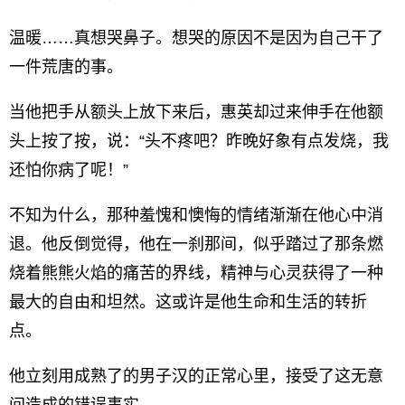
温暖……真想哭鼻子。想哭的原因不是因为自己干了
一件荒唐的事。
当他把手从额头上放下来后，惠英却过来伸手在他额
头上按了按，说：“头不疼吧？昨晚好象有点发烧，我
还怕你病了呢！”
不知为什么，那种羞愧和懊悔的情绪渐渐在他心中消
退。他反倒觉得，他在一刹那间，似乎踏过了那条燃
烧着熊熊火焰的痛苦的界线，精神与心灵获得了一种
最大的自由和坦然。这或许是他生命和生活的转折
点。
他立刻用成熟了的男子汉的正常心里，接受了这无意