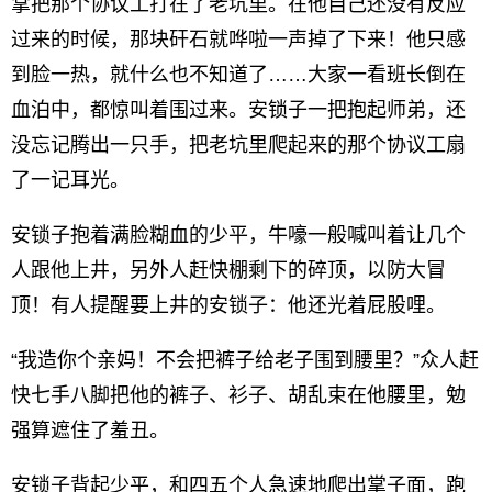
掌把那个协议工打在了老坑里。在他自己还没有反应
过来的时候，那块矸石就哗啦一声掉了下来！他只感
到脸一热，就什么也不知道了……大家一看班长倒在
血泊中，都惊叫着围过来。安锁子一把抱起师弟，还
没忘记腾出一只手，把老坑里爬起来的那个协议工扇
了一记耳光。
安锁子抱着满脸糊血的少平，牛嚎一般喊叫着让几个
人跟他上井，另外人赶快棚剩下的碎顶，以防大冒
顶！有人提醒要上井的安锁子：他还光着屁股哩。
“我造你个亲妈！不会把裤子给老子围到腰里？”众人赶
快七手八脚把他的裤子、衫子、胡乱束在他腰里，勉
强算遮住了羞丑。
安锁子背起少平，和四五个人急速地爬出掌子面，跑