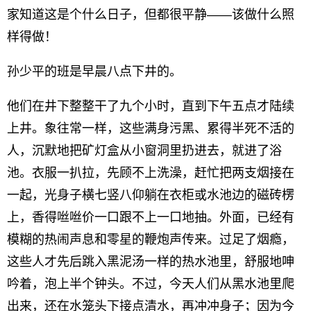
家知道这是个什么日子，但都很平静——该做什么照
样得做！
孙少平的班是早晨八点下井的。
他们在井下整整干了九个小时，直到下午五点才陆续
上井。象往常一样，这些满身污黑、累得半死不活的
人，沉默地把矿灯盒从小窗洞里扔进去，就进了浴
池。衣服一扒拉，先顾不上洗澡，赶忙把两支烟接在
一起，光身子横七竖八仰躺在衣柜或水池边的磁砖楞
上，香得咝咝价一口跟不上一口地抽。外面，已经有
模糊的热闹声息和零星的鞭炮声传来。过足了烟瘾，
这些人才先后跳入黑泥汤一样的热水池里，舒服地呻
吟着，泡上半个钟头。不过，今天人们从黑水池里爬
出来，还在水笼头下接点清水，再冲冲身子；因为今