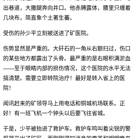
出巷道，大撒腿奔向井口。他赤膊露体，腰里只缠着
几块布，简直象个土著生蕃。
受伤的孙少平立刻被送进了矿医院。
伤势显然是严重的。大矸石的一角从右额扫过，伤口
的某些地方都露出了头骨。最严重的是右眼积满淤血
——至于眼睛内部的损伤情况，这个医院的水平无法
搞清楚。需要立即转院治疗！最好是转入省上的医
院！
闻讯赶来的矿领导马上用电话和铜城机场联系。正
好！有一班飞机一个钟头以后要飞往省城。
于是，少平被抬进了救护车。救护车鸣叫着尖锐的警