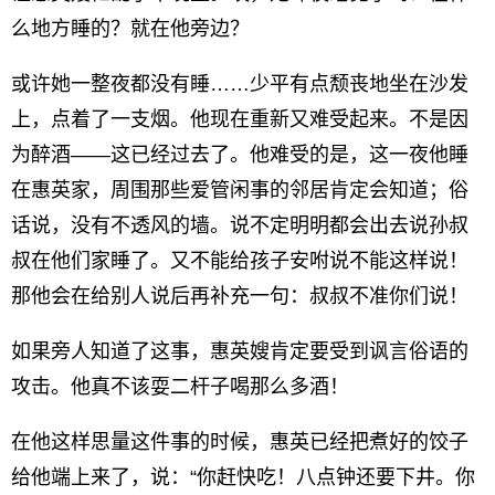
么地方睡的？就在他旁边？
或许她一整夜都没有睡……少平有点颓丧地坐在沙发
上，点着了一支烟。他现在重新又难受起来。不是因
为醉酒——这已经过去了。他难受的是，这一夜他睡
在惠英家，周围那些爱管闲事的邻居肯定会知道；俗
话说，没有不透风的墙。说不定明明都会出去说孙叔
叔在他们家睡了。又不能给孩子安咐说不能这样说！
那他会在给别人说后再补充一句：叔叔不准你们说！
如果旁人知道了这事，惠英嫂肯定要受到讽言俗语的
攻击。他真不该耍二杆子喝那么多酒！
在他这样思量这件事的时候，惠英已经把煮好的饺子
给他端上来了，说：“你赶快吃！八点钟还要下井。你