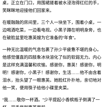
桌，正立在门口，用围裙搓着被水浸泡得红红的手，
笑眯眯地迎接他们回家来。
在暖融融的房间里，三个人一块坐下，围着小桌，一
边喝酒吃菜，一边看电视。小黑子蹲在明明身旁，也
在破脸盆里吃惠英嫂为它准备的“年食”。
一种无比温暖的气息包裹了孙少平疲惫不堪的身心。
他感觉僵直的四肢象冰块溶化了似的软弱无力。内心
是这样充满温馨和欢愉。感谢你，惠英！感谢你，明
明！感谢你，小黑子！感谢你，生活……他不由含着
泪水，抬头望了一眼惠英。她脸红扑扑地，亲切地对
他一笑，便用筷子给他小碟里夹菜。
“我……敬你一杯酒。”少平提起小香槟瓶子倒满了一