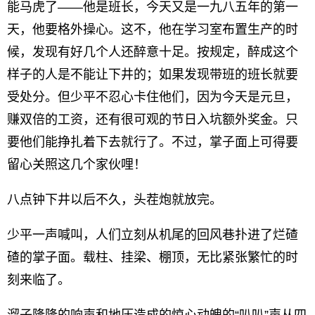
能马虎了——他是班长，今天又是一九八五年的第一
天，他要格外操心。这不，他在学习室布置生产的时
候，发现有好几个人还醉意十足。按规定，醉成这个
样子的人是不能让下井的；如果发现带班的班长就要
受处分。但少平不忍心卡住他们，因为今天是元旦，
赚双倍的工资，还有很可观的节日入坑额外奖金。只
要他们能挣扎着下去就行了。不过，掌子面上可得要
留心关照这几个家伙哩！
八点钟下井以后不久，头茬炮就放完。
少平一声喊叫，人们立刻从机尾的回风巷扑进了烂碴
碴的掌子面。载柱、挂梁、棚顶，无比紧张繁忙的时
刻来临了。