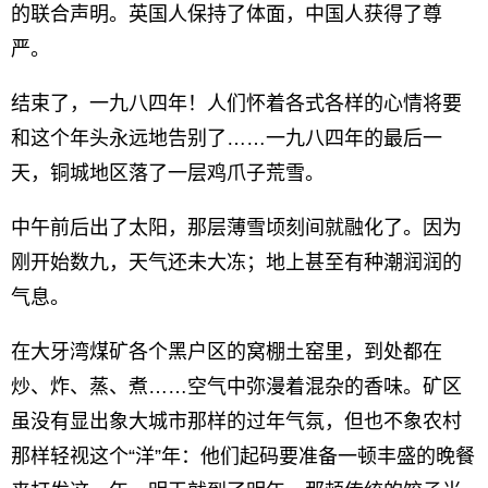
的联合声明。英国人保持了体面，中国人获得了尊
严。
结束了，一九八四年！人们怀着各式各样的心情将要
和这个年头永远地告别了……一九八四年的最后一
天，铜城地区落了一层鸡爪子荒雪。
中午前后出了太阳，那层薄雪顷刻间就融化了。因为
刚开始数九，天气还未大冻；地上甚至有种潮润润的
气息。
在大牙湾煤矿各个黑户区的窝棚土窑里，到处都在
炒、炸、蒸、煮……空气中弥漫着混杂的香味。矿区
虽没有显出象大城市那样的过年气氛，但也不象农村
那样轻视这个“洋”年：他们起码要准备一顿丰盛的晚餐