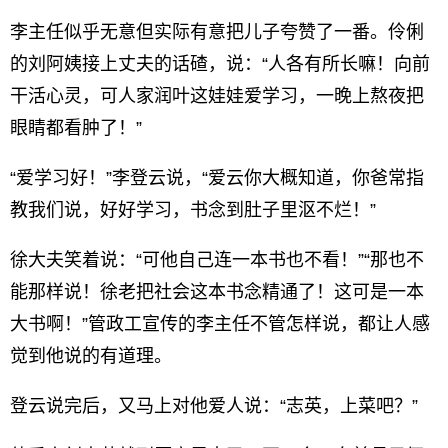
李主任似乎无意但实际有意把儿子夸赞了一番。伶俐
的刘阿姨接上丈夫的话碴，说：“人各有所长嘛！向前
干活心灵，可人家润叶这娃娃爱学习，一晚上熬夜把
眼睛都看肿了！”
“爱学习好！”李登云说，“爱云你大概知道，你爸常指
教我们说，好好学习，书念到肚子里沤不烂！”
徐大夫笑着说：“可他自己连一本书也不看！”“那也不
能那样说！徐老把社会这本书念精通了！这可是一本
大书啊！”管政工宣传的李主任不管怎样说，都让人感
觉到他说的有道理。
登云说完后，又马上对他爱人说：“志英，上菜吧？”