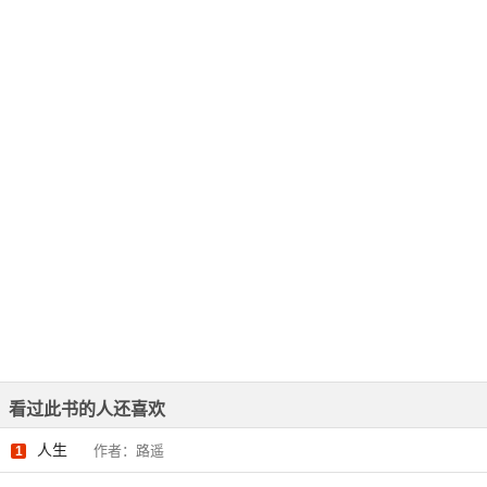
看过此书的人还喜欢
人生
作者：路遥
1