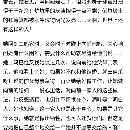
舍去。她看见，李向前是走了，但她的房子却被打扫
得干干净净！炉坑里的灰渣掏得一点不剩；倒垃圾土
的铁簸箕都被水冲洗得明光发亮……天啊，世界上还
有这样的人！
她回到二妈家时，又会时不时碰上向前他妈，关心地
问她有什么困难，需要什么帮助就尽管给他们说……
她二妈已经又找她谈过几次，说向前给他父母亲表
示，他就看上个她；如果她不能和他结婚，就去自杀
呀！说向前父母亲急得一再让她给她做工作，让她做
向前的媳妇……说心里话，对向前一家人的这些做
法，她反感透顶，也倒并不怀恨在心。润叶是个明白
人，她也知道，这一家人也是出于真心，如果是其它
什么事，她就是做出牺牲，也可以迁就他们。但这是
要她把自己整个地交给一个她并不愿意交给的人啊！