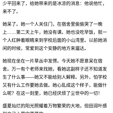
少平回来了，给她带来的是冰凉的消息：他说他忙，
来不了。
她呆了。她一个人关住门，在宿舍里偷偷哭了一晚
上……第二天上午，她没有课。她也没吃早饭，就一
个人红肿着眼睛来到学校后面的小山湾里。以前她消
闲的时候，常爱到这个安静的地方来遛达。
她现在坐在一片草丛中发愣。今天她不愿意呆在宿
舍。万一有个老师来找她，看她这副样子还不知道发
生了什么事——她又不能给别人解释。另外，怕学校
又有什么工作要她去做。她心乱成这个样子，能做什
么呢？在这一刻里，她已经厌烦了尘世中的一切！
盛夏灿烂的阳光照耀着万物繁荣的大地，但田润叶感