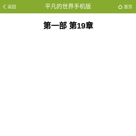
平凡的世界手机版
返回
首页
第一部 第19章