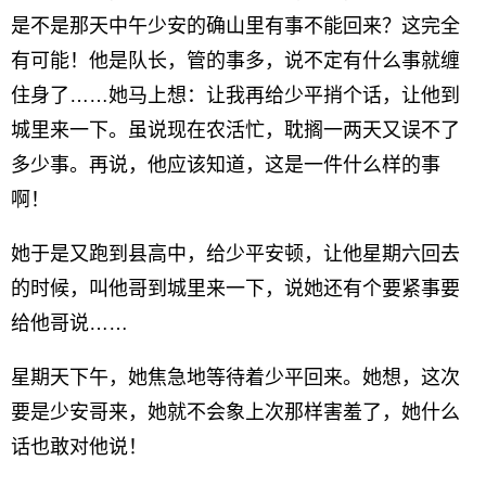
是不是那天中午少安的确山里有事不能回来？这完全
有可能！他是队长，管的事多，说不定有什么事就缠
住身了……她马上想：让我再给少平捎个话，让他到
城里来一下。虽说现在农活忙，耽搁一两天又误不了
多少事。再说，他应该知道，这是一件什么样的事
啊！
她于是又跑到县高中，给少平安顿，让他星期六回去
的时候，叫他哥到城里来一下，说她还有个要紧事要
给他哥说……
星期天下午，她焦急地等待着少平回来。她想，这次
要是少安哥来，她就不会象上次那样害羞了，她什么
话也敢对他说！