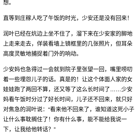
想。
直等到庄稼人吃了午饭的时光，少安还是没有回来！
润叶已经在炕边上坐不住了，溜下来在少安家的脚地
上走来走去，佯装看墙上镜框里的几张照片，但耳朵
高度灵敏地捕捉着门外的响动。
少安妈也急得过一会就到院子里张望一回，嘴里唠叨
着一些埋怨儿子的话。真是的！让这个体面人家的女
娃娃跑了两回不算，还又等了这么长时间了……少安
妈看午饭时分过了好长时间，儿子还不回来，就只好
对焦急的润叶说：“看来他不回来了，谁知道这死小子
让什么事耽搁住了！你有什么事，能不能给我说一
下，让我给他转话？”