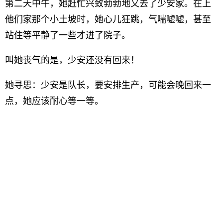
第二天中午，她赶忙兴致勃勃地又去了少安家。在上
他们家那个小土坡时，她心儿狂跳，气喘嘘嘘，甚至
站住等平静了一些才进了院子。
叫她丧气的是，少安还没有回来！
她寻思：少安是队长，要安排生产，可能会晚回来一
点，她应该耐心等一等。