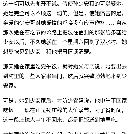
这一切可以先抛开不说。假使孙少安真的可以娶她，
她是完全可以不顾这一切的。但是，使她痛苦的是，
亲爱的少安哥对她爱情的呼唤没有应声作答……自从
那次她在石圪节的公路上把装在信封的那张纸条塞给
少安以后，不久她就在一个星期六回到了双水村。她
想尽快见到少安，和他把事情谈清楚。
那天她在家里吃完午饭，就对她父母亲说，她要出去
到村里的一些人家串串门，然后就兴致勃勃地来到少
安家。
可是，她到少安家后，才听少安妈说，他中午不回家
吃饭——现在正是锄庄稼的大忙季节，为了省时间，
这一段庄稼人中午不回来，都是把饭送到地里吃。