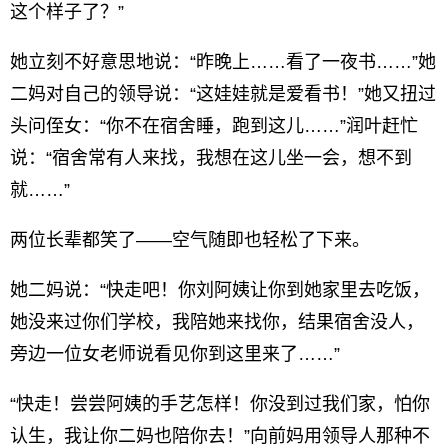
这个样子了？”
她立刻不好意思地说：“昨晚上……看了一夜书……”她
二妈对自己的领导说：“这娃娃就是爱看书！”她又扭过
头问侄女：“你不在宿舍睡，跑到这儿……”润叶赶忙
说：“宿舍常有人来找，我想在这儿坐一会，想不到
就……”
两位长辈都笑了——空气随即也轻松了下来。
她二妈说：“快走吧！你刘阿姨让你到她家里去吃饭，
她没来过你们学校，我陪她来找你，结果宿舍没人，
旁边一位女老师说看见你到这里来了……”
“快走！尝尝阿姨的手艺怎样！你没到过我们家，怕你
认生，我让你二妈也陪你去！”向前妈用领导人那种不