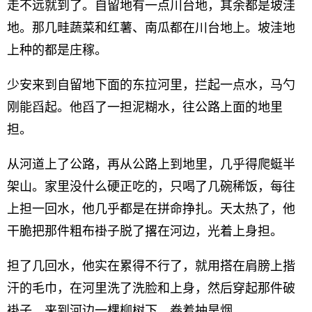
走不远就到了。自留地有一点川台地，其余都是坡洼
地。那几畦蔬菜和红薯、南瓜都在川台地上。坡洼地
上种的都是庄稼。
少安来到自留地下面的东拉河里，拦起一点水，马勺
刚能舀起。他舀了一担泥糊水，往公路上面的地里
担。
从河道上了公路，再从公路上到地里，几乎得爬蜓半
架山。家里没什么硬正吃的，只喝了几碗稀饭，每往
上担一回水，他几乎都是在拼命挣扎。天太热了，他
干脆把那件粗布褂子脱了撂在河边，光着上身担。
担了几回水，他实在累得不行了，就用搭在肩膀上揩
汗的毛巾，在河里洗了洗脸和上身，然后穿起那件破
褂子，来到河边一棵柳树下，卷着抽旱烟。