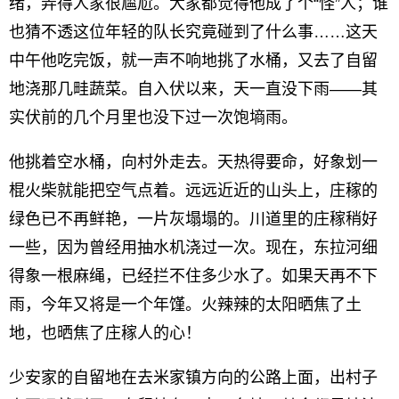
绪，弄得人家很尴尬。大家都觉得他成了个“怪”人；谁
也猜不透这位年轻的队长究竟碰到了什么事……这天
中午他吃完饭，就一声不响地挑了水桶，又去了自留
地浇那几畦蔬菜。自入伏以来，天一直没下雨——其
实伏前的几个月里也没下过一次饱墒雨。
他挑着空水桶，向村外走去。天热得要命，好象划一
棍火柴就能把空气点着。远远近近的山头上，庄稼的
绿色已不再鲜艳，一片灰塌塌的。川道里的庄稼稍好
一些，因为曾经用抽水机浇过一次。现在，东拉河细
得象一根麻绳，已经拦不住多少水了。如果天再不下
雨，今年又将是一个年馑。火辣辣的太阳晒焦了土
地，也晒焦了庄稼人的心！
少安家的自留地在去米家镇方向的公路上面，出村子