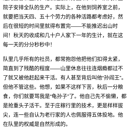
院子安排全队的生产。实际上，在他到饲养室之前，
就要把当天四、五十个劳力的各种活路都考虑好，然
后在很短的时间里就得布置完——不能推迟出山时
间！秋天的收成和几十户人家下一年的生计，就在这
每一天的分分秒秒中！
队里几乎所有的社员，都常抱怨他把他们扣得太紧，
简直到了残酷的程度——山里休息往往连烟瘾都过不
了就又被他赶起来干活。有人甚至背后叫他“孙阎王”。
但他不管这些。他想，如果不这样下苦，秋后一分粮
食，你们就要骂我是“龟孙子”了。他自己先不偷懒，都
是抢重头子活干。至于庄稼行里的技术，更是样样拔
尖，连一些自认为老行家的人也佩服得五体投地。他
在队里的权威是自然形成的。