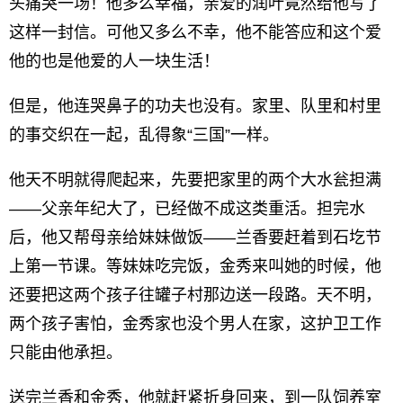
头痛哭一场！他多么幸福，亲爱的润叶竟然给他写了
这样一封信。可他又多么不幸，他不能答应和这个爱
他的也是他爱的人一块生活！
但是，他连哭鼻子的功夫也没有。家里、队里和村里
的事交织在一起，乱得象“三国”一样。
他天不明就得爬起来，先要把家里的两个大水瓮担满
——父亲年纪大了，已经做不成这类重活。担完水
后，他又帮母亲给妹妹做饭——兰香要赶着到石圪节
上第一节课。等妹妹吃完饭，金秀来叫她的时候，他
还要把这两个孩子往罐子村那边送一段路。天不明，
两个孩子害怕，金秀家也没个男人在家，这护卫工作
只能由他承担。
送完兰香和金秀，他就赶紧折身回来，到一队饲养室