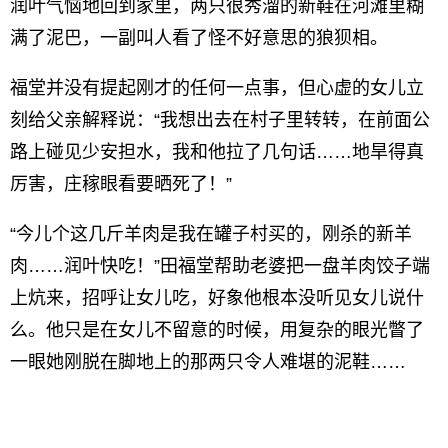
润叶气恼地回到家里，两只很秀溜的新鞋在河滩里糊
满了泥巴，一副叫人看了怪不好意思的狼狈相。
福堂并没有提起刚才的任何一点事，但心虚的女儿立
刻给父亲解释说：“我想出去在村子里转转，在前面公
路上碰见少安担水，我和他拉了几句话……地旱得真
厉害，庄稼眼看要晒死了！”
“今儿个这几斤羊肉是我在罐子村买的，刚杀的新羊
肉……润叶快吃！”田福堂帮助老婆把一盘羊肉饺子端
上炕来，招呼让女儿吃，好象他根本没听见女儿说什
么。他只是在女儿不留意的时候，用复杂的眼光瞥了
一眼她刚脱在脚地上的那两只令人难堪的泥鞋……