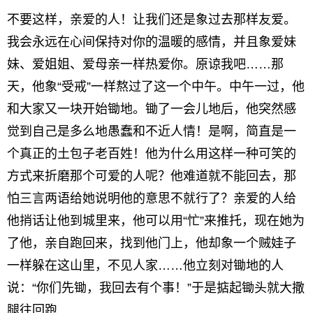
不要这样，亲爱的人！让我们还是象过去那样友爱。
我会永远在心间保持对你的温暖的感情，并且象爱妹
妹、爱姐姐、爱母亲一样热爱你。原谅我吧……那
天，他象“受戒”一样熬过了这一个中午。中午一过，他
和大家又一块开始锄地。锄了一会儿地后，他突然感
觉到自己是多么地愚蠢和不近人情！是啊，简直是一
个真正的土包子老百姓！他为什么用这样一种可笑的
方式来折磨那个可爱的人呢？他难道就不能回去，那
怕三言两语给她说明他的意思不就行了？亲爱的人给
他捎话让他到城里来，他可以用“忙”来推托，现在她为
了他，亲自跑回来，找到他门上，他却象一个贼娃子
一样躲在这山里，不见人家……他立刻对锄地的人
说：“你们先锄，我回去有个事！”于是掂起锄头就大撒
腿往回跑……