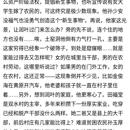
么资产阶级法权，提倡新生事物，也听宣传说有女大
学生嫁了农民的，可这终究是极少数现象。他孙少安
没福气也没勇气创造这个“新生事物”。再说，他家这光
景，让润叶过门来怎么办？旁的先不说，连个住的地
方也没有……唉，土窑洞他倒有力气打一孔，主要是
这家穷得已经象一个破筛子，到处是窟窿眼……就是
家能过得去又怎样呢？女的在城里当干部，男的在农
村劳动，这哪里听说过？如果男的在门外工作，女的
在农村，这还正常——这现象倒并不少见，比如金俊
海在黄原开汽车，他老婆和孩子就一直在村子里住
着……另外，想到润叶的家庭，他更寒心了。田福堂
是双水村的主宰，多年来积攒下一份厚实家业，吃穿
已经和脱产干部没什么两样。她二爸又是县上的大干
部，前后村庄有几家能比得上？难道贫困农民孙玉厚