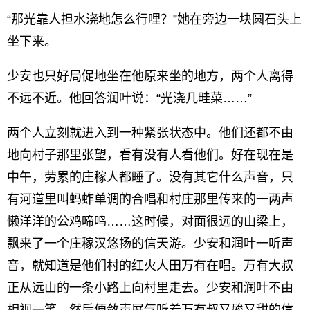
“那光靠人担水浇地怎么行哩？”她在旁边一块圆石头上
坐下来。
少安也只好局促地坐在他原来坐的地方，两个人离得
不远不近。他回答润叶说：“光浇几畦菜……”
两个人立刻就进入到一种紧张状态中。他们还都不由
地向村子那里张望，看有没有人看他们。好在现在是
中午，劳累的庄稼人都睡了。没有其它什么声音，只
有河道里叫蚂蚱单调的合唱和村庄那里传来的一两声
懒洋洋的公鸡啼鸣……这时候，对面很远的山梁上，
飘来了一个庄稼汉悠扬的信天游。少安和润叶一听声
音，就知道是他们村的红火人田万有在唱。万有大叔
正从远山的一条小路上向村里走去。少安和润叶不由