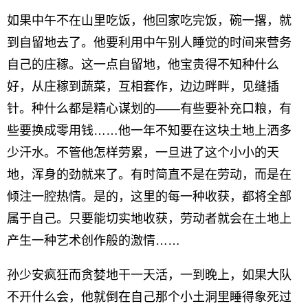
如果中午不在山里吃饭，他回家吃完饭，碗一撂，就
到自留地去了。他要利用中午别人睡觉的时间来营务
自己的庄稼。这一点自留地，他宝贵得不知种什么
好，从庄稼到蔬菜，互相套作，边边畔畔，见缝插
针。种什么都是精心谋划的——有些要补充口粮，有
些要换成零用钱……他一年不知要在这块土地上洒多
少汗水。不管他怎样劳累，一旦进了这个小小的天
地，浑身的劲就来了。有时简直不是在劳动，而是在
倾注一腔热情。是的，这里的每一种收获，都将全部
属于自己。只要能切实地收获，劳动者就会在土地上
产生一种艺术创作般的激情……
孙少安疯狂而贪婪地干一天活，一到晚上，如果大队
不开什么会，他就倒在自己那个小土洞里睡得象死过