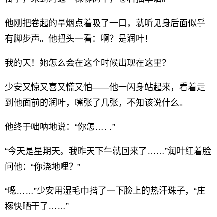
他刚把卷起的旱烟点着吸了一口，就听见身后面似乎
有脚步声。他扭头一看：啊？是润叶！
我的天！她怎么会在这个时候出现在这里？
少安又惊又喜又慌又怕——他一闪身站起来，看着走
到他面前的润叶，嘴张了几张，不知该说什么。
他终于咄呐地说：“你怎……”
“今天是星期天。我昨天下午就回来了……”润叶红着脸
问他：“你浇地哩？”
“嗯……”少安用湿毛巾揩了一下脸上的热汗珠子，“庄
稼快晒干了……”