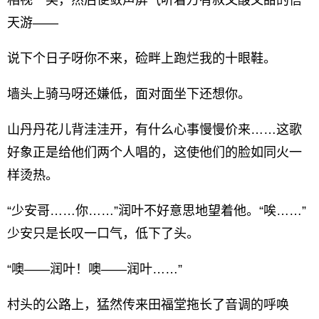
相视一笑，然后便敛声屏气听着万有叔又酸又甜的信
天游——
说下个日子呀你不来，硷畔上跑烂我的十眼鞋。
墙头上骑马呀还嫌低，面对面坐下还想你。
山丹丹花儿背洼洼开，有什么心事慢慢价来……这歌
好象正是给他们两个人唱的，这使他们的脸如同火一
样烫热。
“少安哥……你……”润叶不好意思地望着他。“唉……”
少安只是长叹一口气，低下了头。
“噢——润叶！噢——润叶……”
村头的公路上，猛然传来田福堂拖长了音调的呼唤