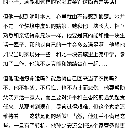
的小子，就能和这样的家庭联亲？这简直是笑话！
但他一想到润叶本人，心里就由不得感到酸楚。她并
不是一个梦境中虚幻的姑娘。她和他一块长大，相互
熟悉和亲切得象兄妹一样。他要是真的能和她一块生
活一辈子，那他对自己的一生会多么满足啊！他想他
如果当时家境好一些，和她一块去城里上完中学，参
加了工作，他说不定真能和她结合在一起……
但他能抱怨命运吗？能后悔自己回来当了农民吗？
不，他不抱怨，不后悔，也不为此而悲伤。他要帮助
父亲养活一家人，而且要对少平和兰香的前途负起责
任来。从那时到现在，尽管过得艰难，但这个家庭还
维持着——这就是他的骄傲！当然，他还并不满足这
些。一旦有了转机，他孙少安还会把这个家营务得更