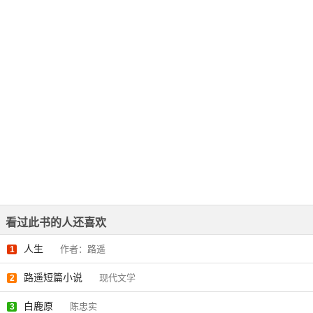
看过此书的人还喜欢
人生
作者：路遥
1
路遥短篇小说
现代文学
2
白鹿原
陈忠实
3