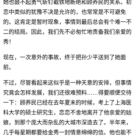
她也鼓不起勇气斩钉截铁地断绝和顾养民的关系。初
恋中类似的犹豫不决是允许的，也常常是不可避免
的。这肯定是暂时现象，事情到最后总会有个难一不
二的结局。因此，我们先不必匆忙地责备我们亲爱的
秀！
现在，一次意外的事故，终于把孙少平送到了她面
前。
不过，尽管看起来这似乎是一种天意的安排，但事情
究竟会怎样发展，我们还很难预料……得要顺便交待
一下：顾养民已经在去年夏末的时候，考上了上海医
科大学的硕士研究生，恋恋不舍地离开了他亲爱的姑
娘，到那个庞大而杂乱的大城市深造去了。半年来，
几乎每星期都要给金秀一封情意绵绵的信。他也能不