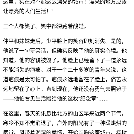
这里，实在对不起这么漂亮的城市！漂亮的地方应该
让漂亮的人们生活！”
三个人都笑了。笑中都深藏着酸楚。
仲平和妹妹走后，少平脸上的笑容即刻消失。是的，
他说了一句玩笑话，但确实反映了他的真实心境。他
知道，他的容貌被毁了。他脸上已经留下了一道永远
不能消失的疤痕。对于一个二十多岁的青年来说，这
道疤痕是太可怕了。疤痕永远地留在了脸上，痛苦永
远地留在了心上。直到现在，他还没有勇气去照镜子
——他怕看见生活赠给他的这枚“纪念章”……
在这里，春天的讯息比北方的山区早来近两个节气。
寒冷不知不觉消退了，户外的阳光有了一种暖烘烘的
感觉。风带着潮湿的柔情，开始亲吻这座城市。杨树