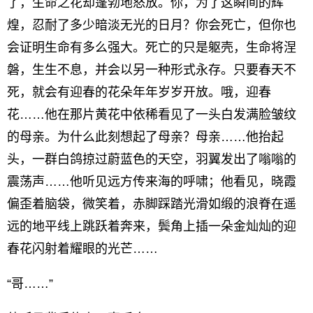
了，生命之花却蓬勃地怒放。你，为了这瞬间的辉
煌，忍耐了多少暗淡无光的日月？你会死亡，但你也
会证明生命有多么强大。死亡的只是躯壳，生命将涅
磐，生生不息，并会以另一种形式永存。只要春天不
死，就会有迎春的花朵年年岁岁开放。哦，迎春
花……他在那片黄花中依稀看见了一头白发满脸皱纹
的母亲。为什么此刻想起了母亲？母亲……他抬起
头，一群白鸽掠过蔚蓝色的天空，羽翼发出了嗡嗡的
震荡声……他听见远方传来海的呼啸；他看见，晓霞
偏歪着脑袋，微笑着，赤脚踩踏光滑如缎的浪脊在遥
远的地平线上跳跃着奔来，鬓角上插一朵金灿灿的迎
春花闪射着耀眼的光芒……
“哥……”