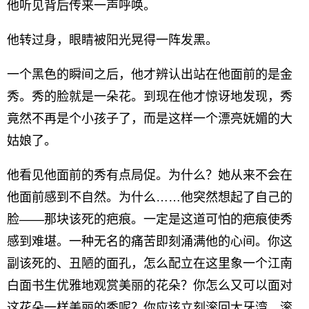
他听见背后传来一声呼唤。
他转过身，眼睛被阳光晃得一阵发黑。
一个黑色的瞬间之后，他才辨认出站在他面前的是金
秀。秀的脸就是一朵花。到现在他才惊讶地发现，秀
竟然不再是个小孩子了，而是这样一个漂亮妩媚的大
姑娘了。
他看见他面前的秀有点局促。为什么？她从来不会在
他面前感到不自然。为什么……他突然想起了自己的
脸——那块该死的疤痕。一定是这道可怕的疤痕使秀
感到难堪。一种无名的痛苦即刻涌满他的心间。你这
副该死的、丑陋的面孔，怎么配立在这里象一个江南
白面书生优雅地观赏美丽的花朵？你怎么又可以面对
这花朵一样美丽的秀呢？你应该立刻滚回大牙湾，滚