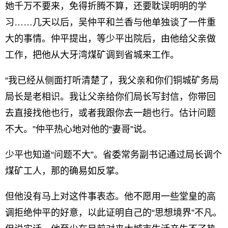
她千万不要来，免得折腾不算，还要耽误明明的学
习……几天以后，吴仲平和兰香与他单独谈了一件重
大的事情。仲平提出，等少平出院后，由他给父亲做
工作，把他从大牙湾煤矿调到省城来工作。
“我已经从侧面打听清楚了，我父亲和你们铜城矿务局
局长是老相识。我让父亲给你们局长写封信，你带回
去直接找他也行，或者我跟你去一趟也行。估计问题
不大。”仲平热心地对他的“妻哥”说。
少平也知道“问题不大”。省委常务副书记通过局长调个
煤矿工人，那的确易如反掌。
但他没有马上对这件事表态。他不愿用一些堂皇的高
调拒绝仲平的好意，以此证明自己的“思想境界”不凡。