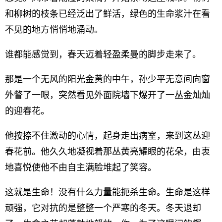
和柳树的枝条已经泛出了鲜活，绿色的生命浆汁在看
不见的地方悄悄地涌动。
谁都能感觉到，春天迈着轻盈柔曼的脚步走来了。
那是一个无风的阳光金黄的中午，孙少平无意间向窗
外瞥了一眼，突然看见外面院墙下爆开了一丛金灿灿
的迎春花。
他按捺不住激动的心情，起身走出病室，来到这丛迎
春花前。他久久地凝视着那丛黄亮耀眼的花朵，由衷
地喜悦使他不由自主满脸堆起了笑容。
这就是生命！没有什么力量能扼杀生命。生命是这样
顽强，它对抗的是整整一个严寒的冬天。冬天退却