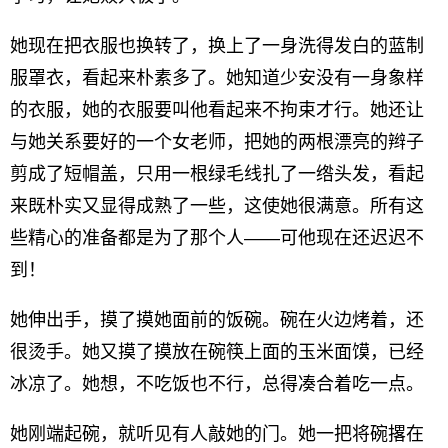
她现在把衣服也换转了，换上了一身洗得发白的蓝制
服罩衣，看起来朴素多了。她知道少安没有一身象样
的衣服，她的衣服要叫他看起来不拘束才行。她还让
与她关系要好的一个女老师，把她的两根漂亮的辫子
剪成了短帽盖，只用一根绿毛线扎了一绺头发，看起
来既朴实又显得成熟了一些，这使她很满意。所有这
些精心的准备都是为了那个人——可他现在还迟迟不
到！
她伸出手，摸了摸她面前的饭碗。碗在火边烤着，还
很烫手。她又摸了摸放在碗筷上面的玉米面馍，已经
冰凉了。她想，不吃饭也不行，总得凑合着吃一点。
她刚端起碗，就听见有人敲她的门。她一把将碗撂在