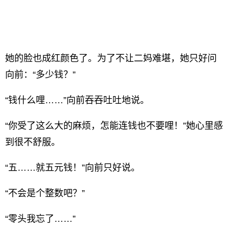
她的脸也成红颜色了。为了不让二妈难堪，她只好问
向前：“多少钱？”
“钱什么哩……”向前吞吞吐吐地说。
“你受了这么大的麻烦，怎能连钱也不要哩！”她心里感
到很不舒服。
“五……就五元钱！”向前只好说。
“不会是个整数吧？”
“零头我忘了……”