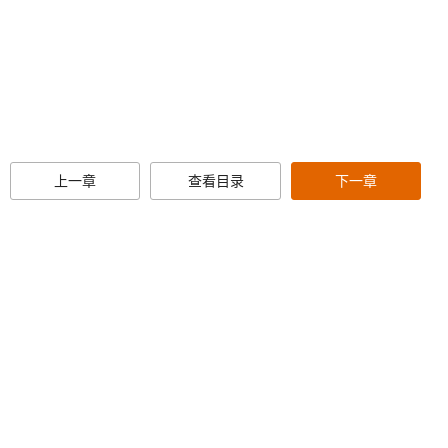
上一章
查看目录
下一章