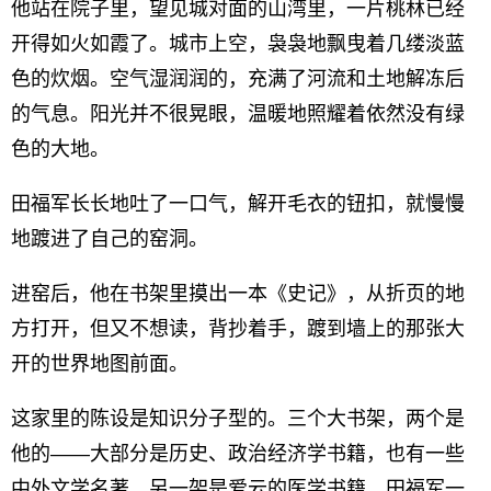
他站在院子里，望见城对面的山湾里，一片桃林已经
开得如火如霞了。城市上空，袅袅地飘曳着几缕淡蓝
色的炊烟。空气湿润润的，充满了河流和土地解冻后
的气息。阳光并不很晃眼，温暖地照耀着依然没有绿
色的大地。
田福军长长地吐了一口气，解开毛衣的钮扣，就慢慢
地踱进了自己的窑洞。
进窑后，他在书架里摸出一本《史记》，从折页的地
方打开，但又不想读，背抄着手，踱到墙上的那张大
开的世界地图前面。
这家里的陈设是知识分子型的。三个大书架，两个是
他的——大部分是历史、政治经济学书籍，也有一些
中外文学名著。另一架是爱云的医学书籍。田福军一