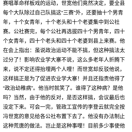
赛唱革命样板戏的运动，世宽他们竟然决定，要全县
每个大队除过自己队搞这“三赛”外，还要抽十个男青
年，十个女青年，十个老头和十个老婆集中到公社
赛。公社赛完，每个公社再选拔四十个男青年，四十
个女青年，四十个老头和四十个老婆到县上来赛。他
在会上指出：虽说政治运动不能不搞，但这种搞法太
过分了！影响农业学大寨不说，这么多老年人折腾下
来，说不定还得抬埋两个人哩！而世宽却反驳他说，
这样搞正是为了促进农业学大寨！并且还指责他得了
“政治幼稚病”。他当时就笑了。谁得了这种病？是他
吗？当然，由于他的反对，是否这样搞，会议最后也
没定下来。可会一完，管政工宣传的李登云就完全按
冯世宽的意见给各公社布置下去了。他没有办法制止
这种荒唐的做法。岂止是这种事哩！目前多少事使他