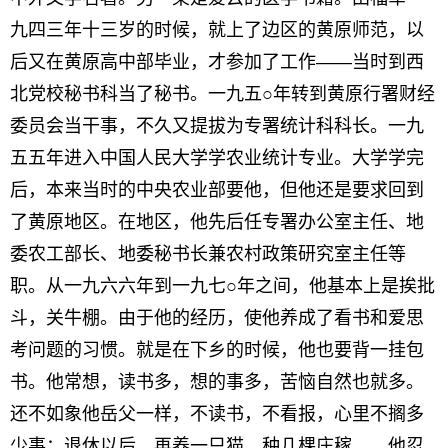
九四三年十三岁的时候，就上了边区的黄原师范，以
后又在黄原高中部毕业，才参加了工作——当时到西
北党校秘书科当了秘书。一九五○年转到黄原行署财经
委员会当干事，不久又提拔为专署统计科科长。一九
五五年进入中国人民大学学农业统计专业。大学学完
后，本来当时的中央农业部要他，但他还是要求回到
了黄原地区。在地区，他先后任专署办公室主任、地
委农工部长、地委秘书长兼农村政策研究室主任等
职。从一九六六年到一九七○年之间，他基本上是挨批
斗，关牛棚。由于他的经历，使他养成了看书和爱思
考问题的习惯。就是在下乡的时候，他也要背一挂包
书。他常想，读书多，想的事多，苦恼自然也就多。
还不如象他岳父一样，不读书，不看报，心里不搁多
少事；退休以后，再养一只猫，种几棵庄稼……他忍