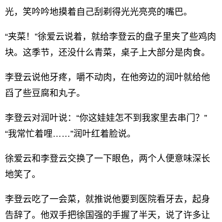
光，笑吟吟地摸着自己刮剃得光光亮亮的嘴巴。
“夹菜！”徐爱云说着，就给李登云的盘子里夹了些鸡肉
块。这季节，还没什么青菜，桌子上大部分是肉食。
李登云说他牙疼，嚼不动肉，在他旁边的润叶就给他
舀了些豆腐和丸子。
李登云对润叶说：“你这娃娃怎不到我家里去串门？”
“我常忙着哩……”润叶红着脸说。
徐爱云和李登云交换了一下眼色，两个人便意味深长
地笑了。
李登云吃了一会菜，就推说他要到医院看牙去，起身
告辞了。他双手把徐国强的手握了半天，说了许多让