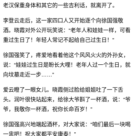
老汉保重身体和其它的一些吉利话，就离开了。
李登云走后，这一家四口人又开始逐个向徐国强敬
酒。晓霞对外公开玩笑说：“老年人和娃娃一样，可看
重过生日了！年轻人常记不起给自己过生日！”
徐国强笑了，疼爱地看着他这个风风火火的外孙女，
说：“娃娃过生日是盼长大哩！老年人过一个生日，就
向坟墓走近一步……”
爱云瞪了一眼女儿。晓霞侧过脸给姐姐吐了一下舌
头。润叶很快站起来，给徐大爷斟了一杯酒，说：“爷
爷，我敬你一杯酒，祝你长命百岁！”
徐国强高兴地端起酒杯，对大家说：“咱们最后一块喝
一盅吧！祝大家都平安康泰！”