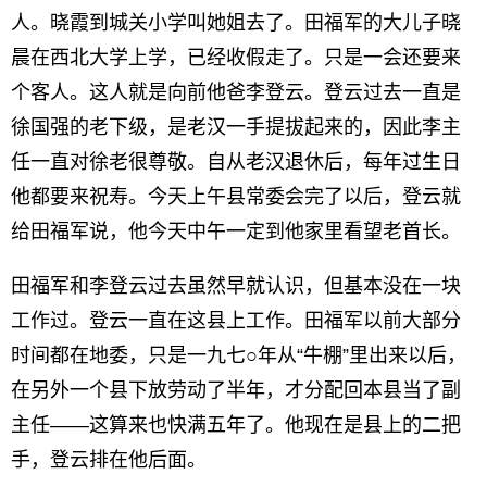
人。晓霞到城关小学叫她姐去了。田福军的大儿子晓
晨在西北大学上学，已经收假走了。只是一会还要来
个客人。这人就是向前他爸李登云。登云过去一直是
徐国强的老下级，是老汉一手提拔起来的，因此李主
任一直对徐老很尊敬。自从老汉退休后，每年过生日
他都要来祝寿。今天上午县常委会完了以后，登云就
给田福军说，他今天中午一定到他家里看望老首长。
田福军和李登云过去虽然早就认识，但基本没在一块
工作过。登云一直在这县上工作。田福军以前大部分
时间都在地委，只是一九七○年从“牛棚”里出来以后，
在另外一个县下放劳动了半年，才分配回本县当了副
主任——这算来也快满五年了。他现在是县上的二把
手，登云排在他后面。