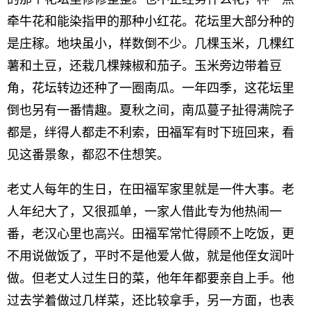
牵牛花和能染指甲的那种小红花。花坛里大部分种的
是庄稼。地块虽小，样数倒不少。几棵玉米，几棵红
薯和土豆，还栽几棵辣椒和茄子。玉米旁边带着豆
角，花坛转边还种了一圈南瓜。一年四季，这花坛里
倒也另有一番情趣。夏秋之间，南瓜蔓子扯得满院子
都是，绊得人都走不利索，田福军有时下班回来，看
见这番景象，都忍不住想笑。
老丈人每年的生日，在田福军家里就是一件大事。老
人年纪大了，又很孤单，一家人借此专为他热闹一
番，老汉心里也高兴。田福军常忙得顾不上吃饭，更
不用说做饭了，平时不是他爱人做，就是他侄女润叶
做。但老丈人过生日的菜，他年年都要亲自上手。他
过去学着做过几样菜，还比较拿手，另一方面，也表