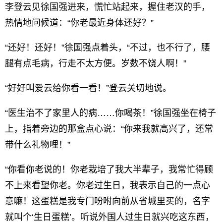
李登云见徐国强进来，慌忙站起来，握住老汉的手，
热情地问候道：“你老最近身体还好？”
“还好！还好！”徐国强点着头，“不过，也不行了，腰
腿有点毛病，行走不太方便。岁数不饶人啊！”
“好好叫爱云给你看一看！”登云关切地说。
“医生治不了家里人的病……你喝茶！”徐国强坐在椅子
上，指着旁边的那盒点心说：“你来我就高兴了，还常
带什么礼物哩！”
“你看你老说的！你老栽培了我大半辈子，我常忙得顾
不上来看望你老。你老过生日，我表示自己的一点心
意嘛！这蛋糕是我专门吩咐向前从省城里买的，名字
就叫个‘生日蛋糕’。听说外国人过生日就兴吃这东西，