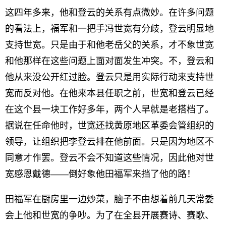
这四年多来，他和登云的关系有点微妙。在许多问题
的看法上，福军和一把手冯世宽有分歧，登云明显地
支持世宽。只是由于和他老岳父的关系，才不象世宽
和他那样在这些问题上面对面发生冲突。不，登云和
他从来没公开红过脸。登云只是用实际行动来支持世
宽而反对他。在他来本县任职之前，世宽和登云已经
在这个县一块工作好多年，两个人早就是老搭档了。
据说在任命他时，世宽还找黄原地区革委会管组织的
领导，让组织把李登云排在他前面。只是因为地区不
同意才作罢。登云不会不知道这些情况，因此他对世
宽感恩戴德——倒好象他田福军来挡了他的路！
田福军在厨房里一边炒菜，脑子不由想着前几天常委
会上他和世宽的争吵。为了在全县开展赛诗、赛歌、