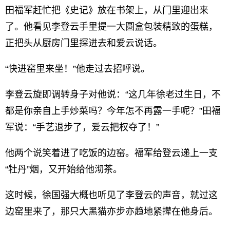
田福军赶忙把《史记》放在书架上，从门里迎出来
了。他看见李登云手里提一大圆盒包装精致的蛋糕，
正把头从厨房门里探进去和爱云说话。
“快进窑里来坐！”他走过去招呼说。
李登云旋即调转身子对他说：“这几年徐老过生日，不
都是你亲自上手炒菜吗？今年怎不再露一手呢？”田福
军说：“手艺退步了，爱云把权夺了！”
他两个说笑着进了吃饭的边窑。福军给登云递上一支
“牡丹”烟，又开始给他沏茶。
这时候，徐国强大概也听见了李登云的声音，就过这
边窑里来了，那只大黑猫亦步亦趋地紧撵在他身后。