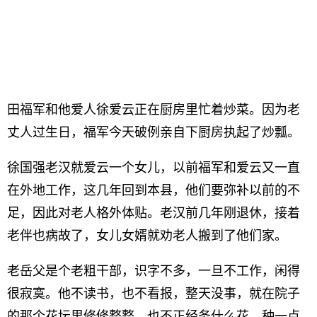
田福军和他爱人徐爱云正在厨房里忙着炒菜。因为老
丈人过生日，福军今天破例亲自下厨房执起了炒瓢。
徐国强老汉就爱云一个女儿，以前福军和爱云又一直
在外地工作，这几年回到本县，他们要弥补以前的不
足，因此对老人格外体贴。老汉前几年刚退休，接着
老伴也病故了，女儿女婿就劝老人搬到了他们家。
老岳父是个老粗干部，识字不多，一旦不工作，闲得
很寂寞。他不读书，也不看报，整天没事，就在院子
的那个花坛里修修整整。也不正经务什么花，种一点