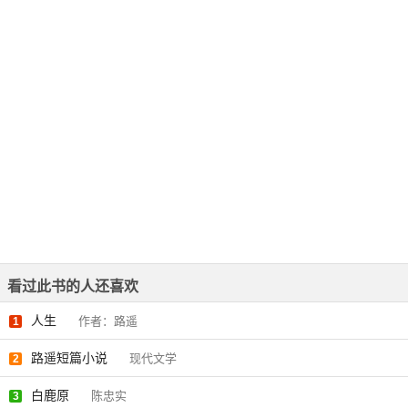
看过此书的人还喜欢
人生
作者：路遥
1
路遥短篇小说
现代文学
2
白鹿原
陈忠实
3