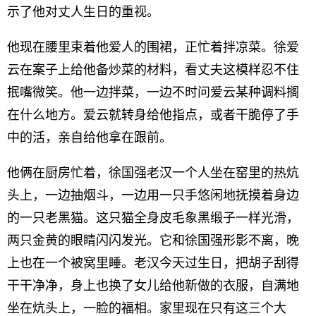
示了他对丈人生日的重视。
他现在腰里束着他爱人的围裙，正忙着拌凉菜。徐爱
云在案子上给他备炒菜的材料，看丈夫这模样忍不住
抿嘴微笑。他一边拌菜，一边不时问爱云某种调料搁
在什么地方。爱云就转身给他指点，或者干脆停了手
中的活，亲自给他拿在跟前。
他俩在厨房忙着，徐国强老汉一个人坐在窑里的热炕
头上，一边抽烟斗，一边用一只手悠闲地抚摸着身边
的一只老黑猫。这只猫全身皮毛象黑缎子一样光滑，
两只金黄的眼睛闪闪发光。它和徐国强形影不离，晚
上也在一个被窝里睡。老汉今天过生日，把胡子刮得
干干净净，身上也换了女儿给他新做的衣服，自满地
坐在炕头上，一脸的福相。家里现在只有这三个大