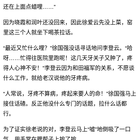
还在上面点蜡哩……”
因为晓霞和润叶还没回来，因此徐爱云先没上菜，窑
里这三个人就坐下喝茶拉话。
“最近又忙什么哩？”徐国强没话寻话地问李登云。“哈
呀……忙得往医院里跑呢！这几天牙关子又肿了，疼
得人心神不安！”李登云因为和田福军的关系，不愿谈
什么工作，就给老汉说他的牙疼病。
“人常说，牙疼不算病，疼起来要人的命！”徐国强马上
接住话碴。反正他没什么专门的话题，拉什么话都
行。
为了证实徐老说的对，李登云马上“嘘”地倒吸了一口
气，用手掌在腮帮子上按了按。