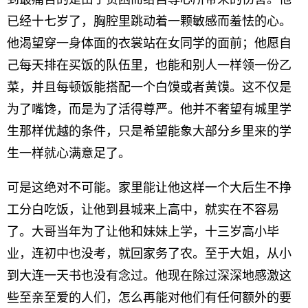
已经十七岁了，胸腔里跳动着一颗敏感而羞怯的心。
他渴望穿一身体面的衣裳站在女同学的面前；他愿自
己每天排在买饭的队伍里，也能和别人一样领一份乙
菜，并且每顿饭能搭配一个白馍或者黄馍。这不仅是
为了嘴馋，而是为了活得尊严。他并不奢望有城里学
生那样优越的条件，只是希望能象大部分乡里来的学
生一样就心满意足了。
可是这绝对不可能。家里能让他这样一个大后生不挣
工分白吃饭，让他到县城来上高中，就实在不容易
了。大哥当年为了让他和妹妹上学，十三岁高小毕
业，连初中也没考，就回家务了农。至于大姐，从小
到大连一天书也没有念过。他现在除过深深地感激这
些至亲至爱的人们，怎么再能对他们有任何额外的要