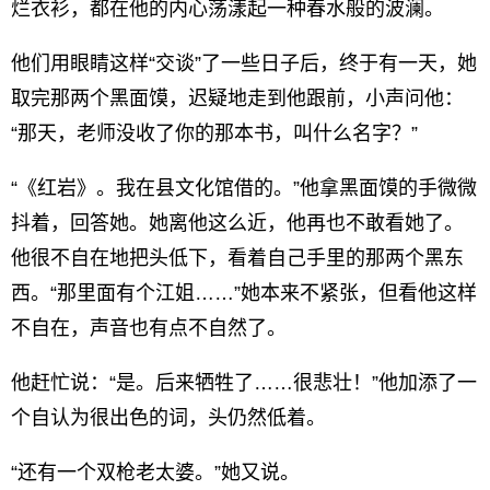
烂衣衫，都在他的内心荡漾起一种春水般的波澜。
他们用眼睛这样“交谈”了一些日子后，终于有一天，她
取完那两个黑面馍，迟疑地走到他跟前，小声问他：
“那天，老师没收了你的那本书，叫什么名字？”
“《红岩》。我在县文化馆借的。”他拿黑面馍的手微微
抖着，回答她。她离他这么近，他再也不敢看她了。
他很不自在地把头低下，看着自己手里的那两个黑东
西。“那里面有个江姐……”她本来不紧张，但看他这样
不自在，声音也有点不自然了。
他赶忙说：“是。后来牺牲了……很悲壮！”他加添了一
个自认为很出色的词，头仍然低着。
“还有一个双枪老太婆。”她又说。