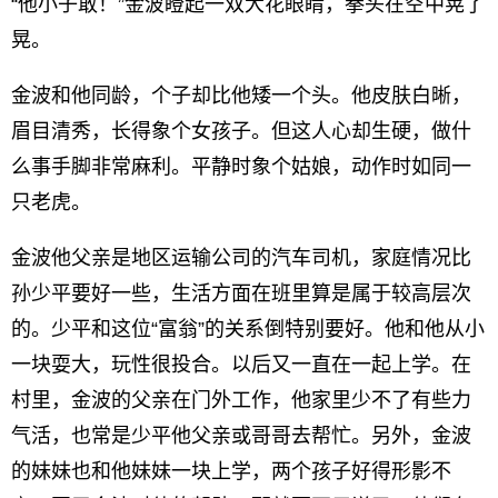
“他小子敢！”金波瞪起一双大花眼睛，拳头在空中晃了
晃。
金波和他同龄，个子却比他矮一个头。他皮肤白晰，
眉目清秀，长得象个女孩子。但这人心却生硬，做什
么事手脚非常麻利。平静时象个姑娘，动作时如同一
只老虎。
金波他父亲是地区运输公司的汽车司机，家庭情况比
孙少平要好一些，生活方面在班里算是属于较高层次
的。少平和这位“富翁”的关系倒特别要好。他和他从小
一块耍大，玩性很投合。以后又一直在一起上学。在
村里，金波的父亲在门外工作，他家里少不了有些力
气活，也常是少平他父亲或哥哥去帮忙。另外，金波
的妹妹也和他妹妹一块上学，两个孩子好得形影不