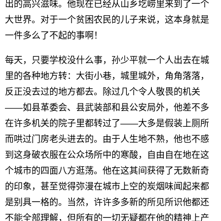
出的高兴滋味。他现在已经从山乡圪崂里来到了一个
大世界。对于一个贫困农民的儿子来说，这本身就是
一件多么了不起的事啊！
每天，只要学校没什么事，孙少平就一个人出去在城
里的各种地方转：大街小巷，城里城外，角角落落，
反正没去过的地方都去。除过几个令人敬畏的机关
——如县革委会、县武装部和县公安局外，他差不多
在许多机关的院子里都转过了——大多是假装上厕所
而哄过门房老头进去的。由于人生地不熟，他也不感
到这身破衣服在公众场所中的寒酸，自由自在地在这
个城市的四面八方逛荡。他在这其间获得了无数新奇
的印象，甚至觉得弥漫在城市上空的炭烟味闻起来都
是别具一格的。当然，许许多多新的所见所识他都还
不能全部理解，但所有的一切无疑都在他的精神上产