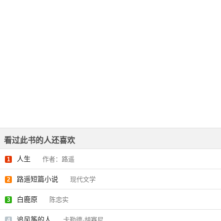
看过此书的人还喜欢
人生
作者：路遥
1
路遥短篇小说
现代文学
2
白鹿原
陈忠实
3
追风筝的人
卡勒德·胡赛尼
4