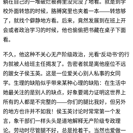
躺在自己的一堆破烂被褥里没完没了地看。就是到学
校外面转悠的时候，胳膊窝里也夹着一本——转悠够
了，就找个僻静地方看。后来，竟然发展到在班上开
会或者政治学习的时候，他也偷偷把书藏在桌子下面
看。
不久，他这种不关心无产阶级政治，光看“反动书”的行
为就被人给班主任揭发了。告密者就是离他座位不远
的跛女子侯玉英。这是一位爱关心别人私事的女同
学。生理的缺陷似乎带来某种心理的缺陷：在生活中
她最关注的是别人的缺点，好象要竭力证明这世界上
所有的人都是不完整的——你们的腿比我好，但另外
的地方也许并不如我！侯玉英讨论时常常第一个发
言，象干部们一样头头是道地解释无产阶级专政理
论。劳动时尽管腿不好，总是抢着干。当然也爱做一