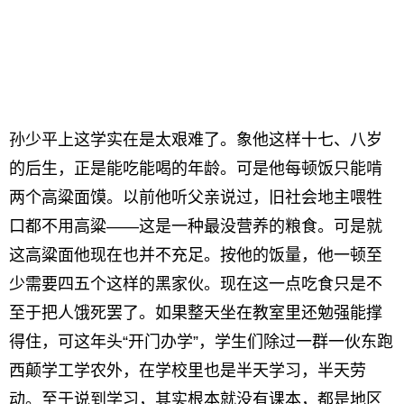
孙少平上这学实在是太艰难了。象他这样十七、八岁
的后生，正是能吃能喝的年龄。可是他每顿饭只能啃
两个高粱面馍。以前他听父亲说过，旧社会地主喂牲
口都不用高粱——这是一种最没营养的粮食。可是就
这高粱面他现在也并不充足。按他的饭量，他一顿至
少需要四五个这样的黑家伙。现在这一点吃食只是不
至于把人饿死罢了。如果整天坐在教室里还勉强能撑
得住，可这年头“开门办学”，学生们除过一群一伙东跑
西颠学工学农外，在学校里也是半天学习，半天劳
动。至于说到学习，其实根本就没有课本，都是地区