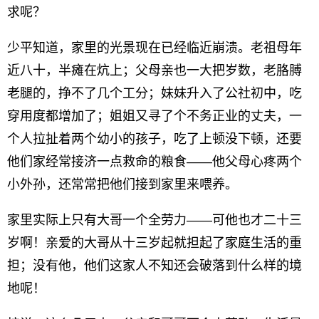
求呢？
少平知道，家里的光景现在已经临近崩溃。老祖母年
近八十，半瘫在炕上；父母亲也一大把岁数，老胳膊
老腿的，挣不了几个工分；妹妹升入了公社初中，吃
穿用度都增加了；姐姐又寻了个不务正业的丈夫，一
个人拉扯着两个幼小的孩子，吃了上顿没下顿，还要
他们家经常接济一点救命的粮食——他父母心疼两个
小外孙，还常常把他们接到家里来喂养。
家里实际上只有大哥一个全劳力——可他也才二十三
岁啊！亲爱的大哥从十三岁起就担起了家庭生活的重
担；没有他，他们这家人不知还会破落到什么样的境
地呢！