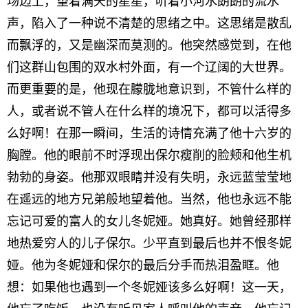
场边上，望着满天的星星，听着小河水朗朗的流水
声，陷入了一种说不清楚的思绪之中。这思绪是散乱
而飘浮的，又是幽深而莫测的。他突然感觉到，在他
们这群山包围的双水村外面，有一个辽阔的大世界。
而更重要的是，他现在朦胧地意识到，不管什么样的
人，或者说不管人在什么样的境况下，都可以活得多
么好啊！在那一瞬间，生活的诗情充满了他十六岁的
胸膛。他的眼前不时浮现出保尔瘦削的脸颊和他生机
勃勃的身姿。他那双眼睛并没有失明，永远蓝莹莹地
在遥远的地方兄弟般地望着他。当然，他也永远不能
忘记可爱的富人的女儿冬妮娅。她真好。她曾经那样
地热爱穷人的儿子保尔。少平直到最后也并不恨冬妮
娅。他为冬妮娅和保尔的最后分手而热泪盈眶。他
想：如果他也遇到一个冬妮娅该多么好啊！这一天，