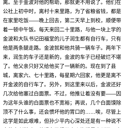
离。至于金波对他的帮助，那就更不用说了。他们在
公社上初中时，离村十来里路，为了省粮省钱，都是
在家里吃饭——晚上回去，第二天早上到校，顺便带
着一顿中午饭。每天来回二十里路，与他一块上学的
金波和大队书记田福堂的儿子润生都有自行车，只有
他是两条腿走路。金波就和他共骑一辆车子。两年下
来，润生的车子还是新的，金波的车子已经破烂不堪
了。他父亲只好又给他买了一辆新的。现在到了县
城，离家六、七十里路，每星期六回家，他更是离不
开金波的自行车了。另外，到这里来以后，金波还好
几次给他塞过白面票。不过，他推让着没有要——因
为这年头谁的白面票也不宽裕；再说，几个白面馍除
顶不了什么事，还会惯坏他的胃口的……唉，尽管上
这学是如此艰难，但孙少平内心深处还是有一种说不