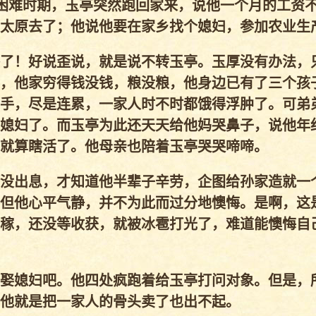
困难时期，玉亭突然跑回家来，说他一个月的工资
太原去了；他说他要在家乡找个媳妇，参加农业生
了！好说歪说，就是说不转玉亭。玉厚没有办法，
，他家穷得钱没钱，粮没粮，他身边已有了三个孩
手，尽是连累，一家人时不时都饿得浮肿了。可弟
媳妇了。而玉亭为此还天天给他妈哭鼻子，说他年
就算瞎活了。他母亲也陪着玉亭哭哭啼啼。
没出息，才知道他半辈子辛劳，企图给孙家造就一
但他心平气静，并不为此而过分地懊悔。是啊，这
稼，还没等收获，就被冰雹打光了，难道能懊悔自
娶媳妇吧。他四处疯跑着给玉亭打问对象。但是，
他就是把一家人的骨头卖了也出不起。