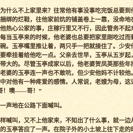
为什么不上家里来？往常他有事没事吃完饭总要到
捆绑的烂鞋，往他家前炕的铺盖卷上一靠，没命地
他热心公家的事，庄稼行里又不行，因此管务不起
每当玉亭来的时候，他老婆也总要把家里刚吃过而
碗。玉亭嘴里推让着，两只手一把就接住了。少安
要牵挂着给他吃一点。父亲去世早，玉亭从五岁起
带大的。尽管玉亭成家以后，他老婆贺凤英那些年
老婆的玉亭连一声也不敢吭，但少安他妈不计较他
中对他有一种疼爱的感情。人常说，老嫂为母，这
哥！噢——哥！”
一声地在公路下面喊叫。
样喊叫，又不上他家来，不知出了什么事，就一边
的玉亭答应了一声。在院子外的小土坡上往下走的