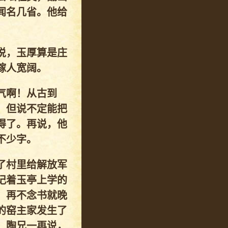
闻名几省。他给
说，玉厚算是庄
稼人宽阔。
气啊！从古到
，但说不定能把
得了。再说，他
不少字。
了村里给解放军
记着玉亭上学的
，再不念书就晚
的窑主家发生了
。陶兄一再说，