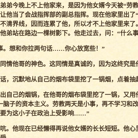
弟弟今晚上不上他家来，是因为他女婿今天被“劳教
让他当了会战指挥部的副总指挥。现在他家里出了“
不清界线，因而连累了他，所以才不上他家里来了
他弟站在路边一棵树影下。他走过去，问：“什么事
事。想和你拉两句话……你心放宽些！”
同情他哥的神色。这同情是真诚的，因为这终究是
话，沉默地从自己的烟布袋里挖了一锅烟，点着抽
出自己的烟锅，在他哥的烟布袋里挖了一锅，又用
一脑子的资本主义。劳教两天是小事，再不学习和
要为这小子在政治上受影响……”
吭。他现在已经懒得再说他女婿的长长短短。他心