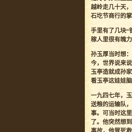
越岭走几十天，
石圪节商行的掌
手里有了几块“
稼人里很有魄力
孙玉厚当时想：
今，世界说来说
玉亭造就成孙家
看玉亭这娃娃脑
一九四七年，玉
送粮的运输队，
事。可当时这里
了。他突然想到
事故，他冒死救