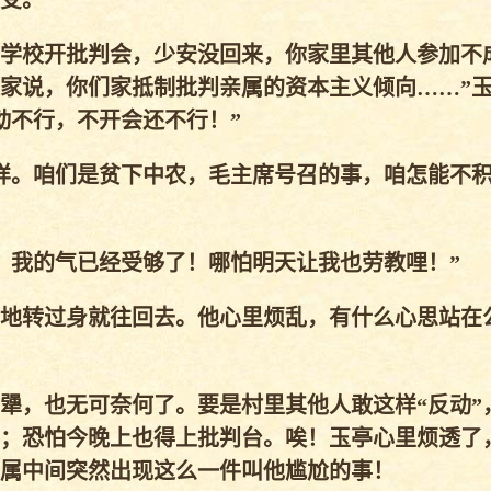
受。
学校开批判会，少安没回来，你家里其他人参加不
家说，你们家抵制批判亲属的资本主义倾向……”
动不行，不开会还不行！”
样。咱们是贫下中农，毛主席号召的事，咱怎能不积
！我的气已经受够了！哪怕明天让我也劳教哩！”
地转过身就往回去。他心里烦乱，有什么心思站在
犟，也无可奈何了。要是村里其他人敢这样“反动”
；恐怕今晚上也得上批判台。唉！玉亭心里烦透了
属中间突然出现这么一件叫他尴尬的事！