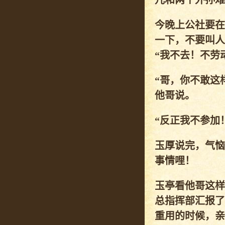
儿和两个外孙难
今晚上公社要在
一下，不要叫人
“我不去！不劳
“哥，你不敢这
他哥说。
“反正我不参加
玉厚说完，气恼
事情哩！
玉亭看他哥这样
总指挥部汇报了
重用的时候，亲