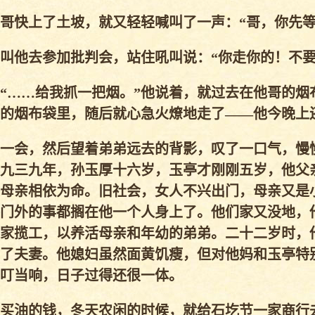
哥快上了土坡，就又轻轻喊叫了一声：“哥，你先等
叫他去参加批判会，站住吼叫说：“你走你的！不要
“……给我抓一把烟。”他说着，就过去在他哥的烟
的烟布袋里，随后就心急火燎地走了——他今晚上
一会，然后望着弟弟远去的背影，叹了一口气，慢
九三九年，孙玉厚十六岁，玉亭才刚刚五岁，他父
母亲相依为命。旧社会，女人不兴出门，母亲又是
门外的事都搁在他一个人身上了。他们家又没地，
家揽工，以养活母亲和年幼的弟弟。二十二岁时，
了夫妻。他媳妇虽然面黄饥瘦，但对他妈和玉亭特
叮当响，日子过得还很一体。
买油的钱，冬天农闲的时候，就给石圪节一家商行