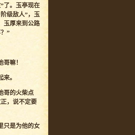
”了。玉亭现在
阶级敌人”，玉
。玉厚来到公路
？”
他哥嘛！
起来。
他哥的火柴点
改正，说不定要
里只是为他的女