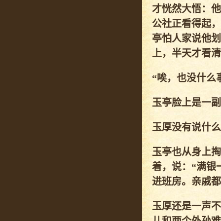
才恍然大悟：他
公社正看得起，
亭怕人家说他划
上，半天才看清
“唉，也没什么
玉亭脸上是一副
玉厚没有说什么
玉亭也从身上掏
着，说：“满银
进班房。亲戚都
玉厚还是一声不