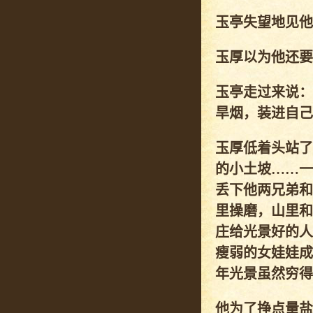
玉亭失望地见他
玉厚以为他还要
玉亭走过来说：
旱烟，装进自己
玉厚低着头站了
的小土坡……一
丢下他两兄弟和
里操磨，山里和
庄给光景好的人
瘦弱的女娃娃成
年光景虽然穷得
他为了挣点量盐