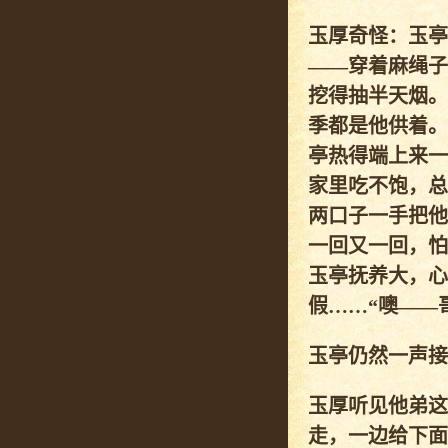
玉厚奇怪：玉亭
——穿着麻绳子
挖得抽半天烟。
季都是他供着。
亭热得端上来一
家里吃不饱，总
两口子一手把他
一回又一回，怕
玉亭抚养大，心
假……“噢——
玉亭仍然一声接
玉厚听见他弟这
走，一边给下面