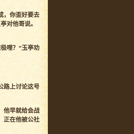
成，你歪好要去
玉亭对他哥说。
极哩？”玉亭劝
公路上讨论这号
，他早就给会战
，正在他被公社