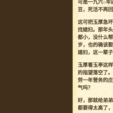
可是一九六○年
豆，死活不再回
这可把玉厚急坏
找媳妇。那年头
都小，没什么帮
岁，也的确该娶
媳妇，这一辈子
玉厚看玉亭这样
的指望落空了。
劳一年营务的庄
气吗？
好，那就给弟弟
都要得太高了，