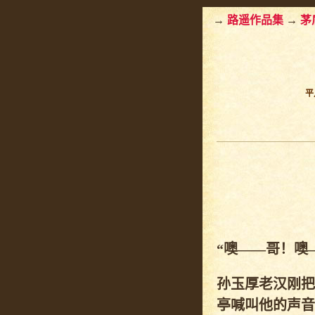
→
路遥作品集
→
茅
平
“噢——哥！噢
孙玉厚老汉刚把
亭喊叫他的声音