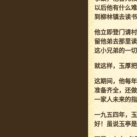
以后他有什么难
到柳林镇去读书
他立即登门请村
留他弟去那里读
这小兄弟的一切
就这样，玉厚把
这期间，他每年
准备齐全，还做
一家人未来的指
一九五四年，玉
好！虽说玉亭是