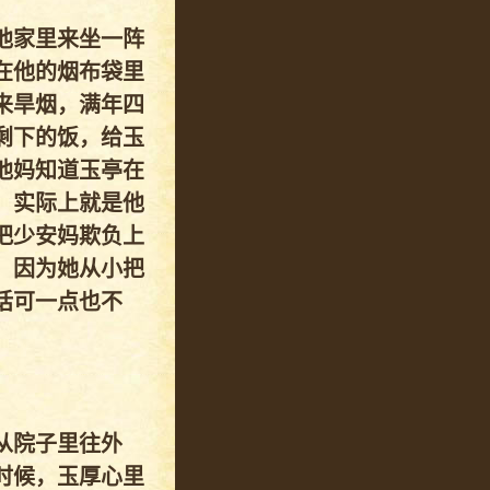
他家里来坐一阵
在他的烟布袋里
来旱烟，满年四
剩下的饭，给玉
他妈知道玉亭在
，实际上就是他
把少安妈欺负上
。因为她从小把
话可一点也不
从院子里往外
时候，玉厚心里