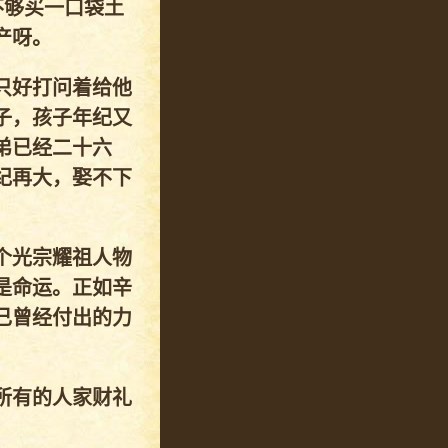
不够买一口袋土
产呀。
只好打问着给他
子，孩子年纪又
弟已经二十六
纪再大，娶不下
个光宗耀祖人物
是命运。正如辛
己曾经付出的力
所有的人家财礼