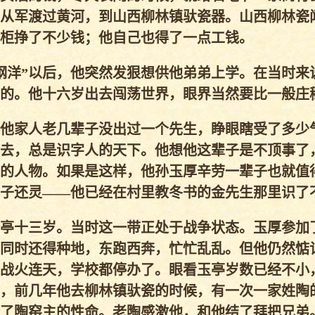
从军渡过黄河，到山西柳林镇驮瓷器。山西柳林瓷
柜挣了不少钱；他自己也得了一点工钱。
钢洋”以后，他突然发狠想供他弟弟上学。在当时来
的。他十六岁出去闯荡世界，眼界当然要比一般庄
他家人老几辈子没出过一个先生，睁眼瞎受了多少
去，总是识字人的天下。他想他这辈子是不顶事了
的人物。如果是这样，他孙玉厚辛劳一辈子也就值
子还灵——他已经在村里教冬书的金先生那里识了
亭十三岁。当时这一带正处于战争状态。玉厚参加
同时还得种地，东跑西奔，忙忙乱乱。但他仍然惦
战火连天，学校都停办了。眼看玉亭岁数已经不小
，前几年他去柳林镇驮瓷的时候，有一次一家姓陶
了陶窑主的性命。老陶感激他，和他结了拜把兄弟