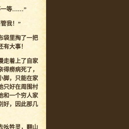
一等……”
管我！”
布袋里掏了一把
还有大事！
慢走着上了自家
亲得痨病死了，
小脚，只能在家
他只好在周围村
他和一个穷人家
别好，因此那几
去吆牲灵，翻山