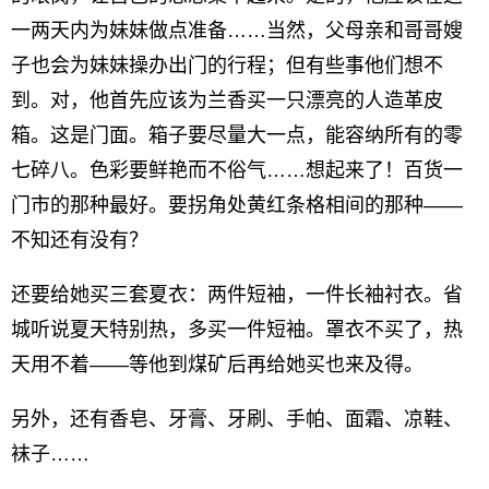
一两天内为妹妹做点准备……当然，父母亲和哥哥嫂
子也会为妹妹操办出门的行程；但有些事他们想不
到。对，他首先应该为兰香买一只漂亮的人造革皮
箱。这是门面。箱子要尽量大一点，能容纳所有的零
七碎八。色彩要鲜艳而不俗气……想起来了！百货一
门市的那种最好。要拐角处黄红条格相间的那种——
不知还有没有？
还要给她买三套夏衣：两件短袖，一件长袖衬衣。省
城听说夏天特别热，多买一件短袖。罩衣不买了，热
天用不着——等他到煤矿后再给她买也来及得。
另外，还有香皂、牙膏、牙刷、手帕、面霜、凉鞋、
袜子……