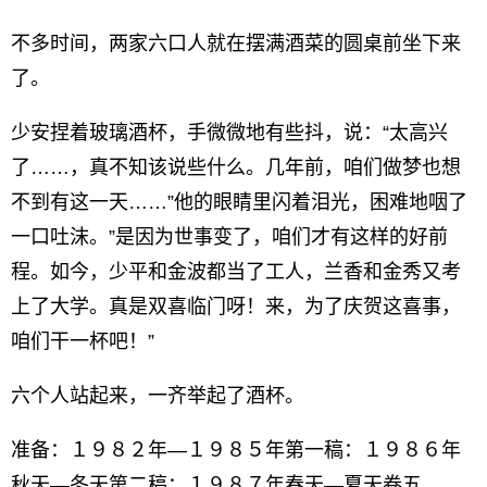
不多时间，两家六口人就在摆满酒菜的圆桌前坐下来
了。
少安捏着玻璃酒杯，手微微地有些抖，说：“太高兴
了……，真不知该说些什么。几年前，咱们做梦也想
不到有这一天……”他的眼睛里闪着泪光，困难地咽了
一口吐沫。”是因为世事变了，咱们才有这样的好前
程。如今，少平和金波都当了工人，兰香和金秀又考
上了大学。真是双喜临门呀！来，为了庆贺这喜事，
咱们干一杯吧！”
六个人站起来，一齐举起了酒杯。
准备：１９８２年—１９８５年第一稿：１９８６年
秋天—冬天第二稿：１９８７年春天—夏天卷五