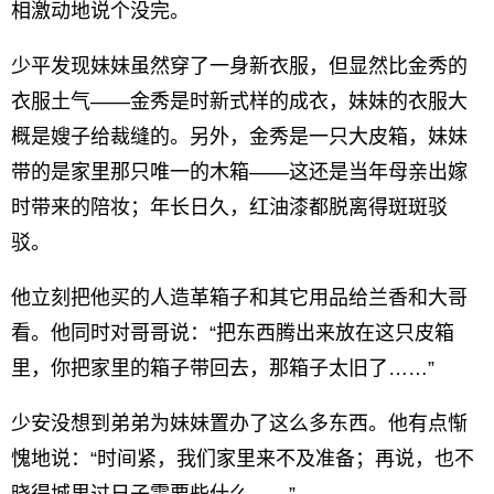
相激动地说个没完。
少平发现妹妹虽然穿了一身新衣服，但显然比金秀的
衣服土气——金秀是时新式样的成衣，妹妹的衣服大
概是嫂子给裁缝的。另外，金秀是一只大皮箱，妹妹
带的是家里那只唯一的木箱——这还是当年母亲出嫁
时带来的陪妆；年长日久，红油漆都脱离得斑斑驳
驳。
他立刻把他买的人造革箱子和其它用品给兰香和大哥
看。他同时对哥哥说：“把东西腾出来放在这只皮箱
里，你把家里的箱子带回去，那箱子太旧了……”
少安没想到弟弟为妹妹置办了这么多东西。他有点惭
愧地说：“时间紧，我们家里来不及准备；再说，也不