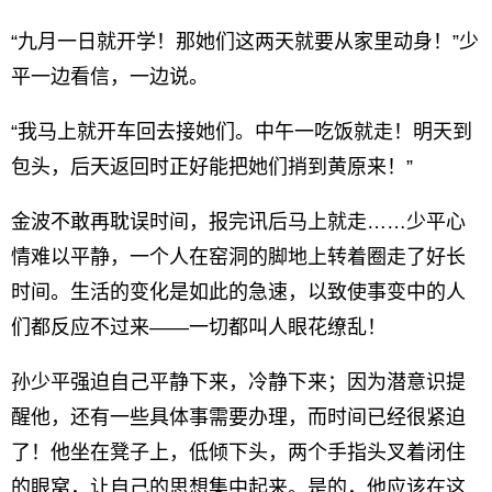
“九月一日就开学！那她们这两天就要从家里动身！”少
平一边看信，一边说。
“我马上就开车回去接她们。中午一吃饭就走！明天到
包头，后天返回时正好能把她们捎到黄原来！”
金波不敢再耽误时间，报完讯后马上就走……少平心
情难以平静，一个人在窑洞的脚地上转着圈走了好长
时间。生活的变化是如此的急速，以致使事变中的人
们都反应不过来——一切都叫人眼花缭乱！
孙少平强迫自己平静下来，冷静下来；因为潜意识提
醒他，还有一些具体事需要办理，而时间已经很紧迫
了！他坐在凳子上，低倾下头，两个手指头叉着闭住
的眼窝，让自己的思想集中起来。是的，他应该在这