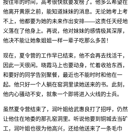
按往年的时间，高考很快就要发榜了。他多么希望在
他离开黄原之前，能知道妹妹的消息。无论她考上考
不上，他都要为她的未来作出安排——这责任天经地
义落在了他身上。再说，他对妹妹的感情极其深厚，
他决不能让她象姐姐一样一辈子吃那么多苦！
现在，夏令营的工作早已结束，他不会再去找活干，
因此一天很闲。晓霞马上也要动身，忙着收拾东西，
和要好的同学告别聚餐，最近也不能时时和他在一
起。他只好一个人躺在窑洞里读她送来的书。此刻，
他内心骚动不安，就象一个即将进入火线的士兵。
虽然夏令营结束了，润叶姐给武惠良打了招呼，仍然
让他住在地委的那孔窑洞里。听说他要到铜城去当矿
工，润叶姐也很为他高兴，还给他送来了一条毛巾