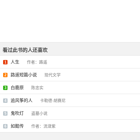
看过此书的人还喜欢
人生
作者：路遥
1
路遥短篇小说
现代文学
2
白鹿原
陈忠实
3
追风筝的人
卡勒德·胡赛尼
4
鬼吹灯
盗墓小说
5
如懿传
作者：流潋紫
6