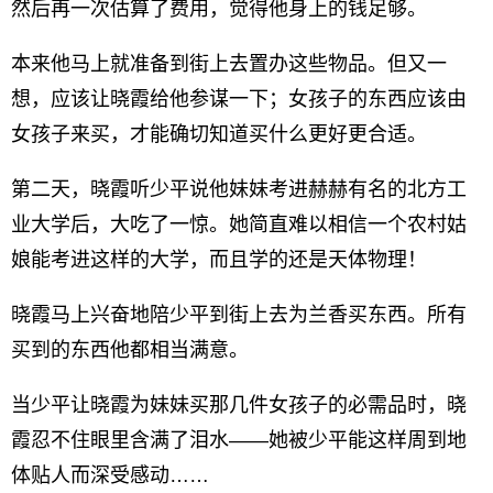
然后再一次估算了费用，觉得他身上的钱足够。
本来他马上就准备到街上去置办这些物品。但又一
想，应该让晓霞给他参谋一下；女孩子的东西应该由
女孩子来买，才能确切知道买什么更好更合适。
第二天，晓霞听少平说他妹妹考进赫赫有名的北方工
业大学后，大吃了一惊。她简直难以相信一个农村姑
娘能考进这样的大学，而且学的还是天体物理！
晓霞马上兴奋地陪少平到街上去为兰香买东西。所有
买到的东西他都相当满意。
当少平让晓霞为妹妹买那几件女孩子的必需品时，晓
霞忍不住眼里含满了泪水——她被少平能这样周到地
体贴人而深受感动……