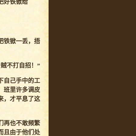
把好铁锨给
把铁锨一丢，捂
贼不打自招！”
下自己手中的工
。班里许多调皮
来，才平息了这
们再也不敢频繁
而且由于他们处