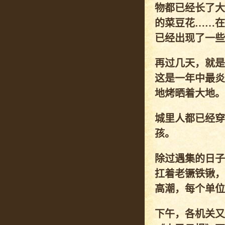
物都已经长了大
的菜豆花……在
已经出现了一些
再过几天，就是
这是一年中最炎
地烤晒着大地。
城里人都已经穿
孩。
除过遇集的日子
扛着老镢铁锹，
高潮，每个单位
下午，各机关又