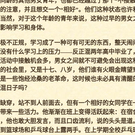
同龄的其他男女青年，也都已经越过了那个“不接触
的注意，并且想交一个“相好”。他们这种状态也许
当然，对于这个年龄的青年来说，这种过早的男女
影响学习和身体。
极不正规，学习成了一种可有可无的东西，整天闹
没有什么学习上的压力——反正混两年高中毕业了
活动中接触机会多，男女之间就不可避免会出现这
的社会里，又是十七、八岁，他们谁有火眼金睛望
是一些饱经沧桑的老革命，这时候也未必具有清醒
混日子吗？
缺穿，站不到人前面去，但有一个相好的女同学在
带来一些活力。他渐渐在班上变得活跃起来：在宿
，他也敢大胆发言，而且口齿流利，说的头头是道
到篮球场和乒乓球台上露两手。在上学期全校乒乓