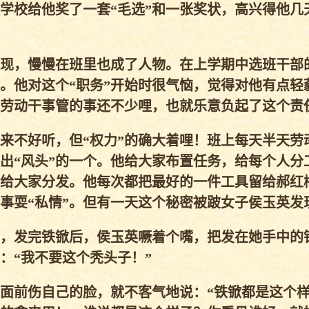
学校给他奖了一套“毛选”和一张奖状，高兴得他几
现，慢慢在班里也成了人物。在上学期中选班干部
”。他对这个“职务”开始时很气恼，觉得对他有点轻
劳动干事管的事还不少哩，也就乐意负起了这个责
起来不好听，但“权力”的确大着哩！班上每天半天劳
出“风头”的一个。他给大家布置任务，给每个人分
给大家分发。他每次都把最好的一件工具留给郝红
事耍“私情”。但有一天这个秘密被跛女子侯玉英发
，发完铁锨后，侯玉英噘着个嘴，把发在她手中的
：“我不要这个秃头子！”
面前伤自己的脸，就不客气地说：“铁锨都是这个