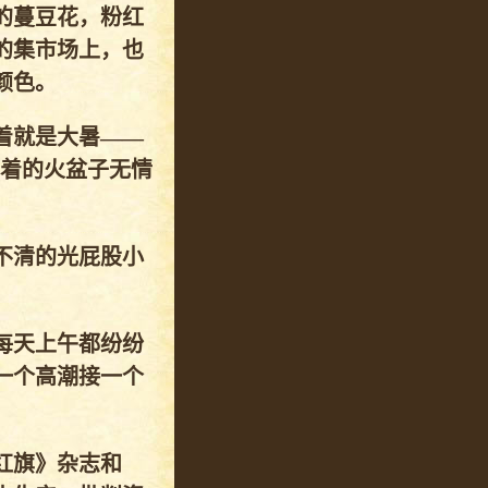
的蔓豆花，粉红
的集市场上，也
颜色。
着就是大暑——
扣着的火盆子无情
不清的光屁股小
每天上午都纷纷
一个高潮接一个
红旗》杂志和