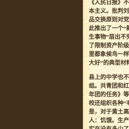
《人民日报》不
本主义。批判刘
品交换原则对党
此推出了一个“
生事物”层出不
了限制资产阶级
里都象候鸟一样
大好”的典型材
县上的中学也不
组。共青团和红
年团的任务》等
校还组织各种“
是，对于黄土高
人：饥饿。生产