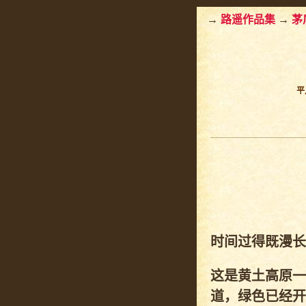
→
路遥作品集
→
茅
平
时间过得既漫长
这是黄土高原一
道，绿色已经开