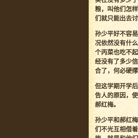
实在没有多少了
粮，叫他们怎样
们就只能出去讨
孙少平好不容易
况依然没有什么
个丙菜也吃不起
经没有了多少信
合了，何必硬撑
但这学期开学后
告人的原因，使
郝红梅。
孙少平和郝红梅
们不光互相借着