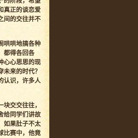
”的阶段，希望
和真正的谈恋爱
之间的交往并不
闹哄哄地搞各种
，都得各回各
种心心思思的现
穿未来的时代？
的认识，许多人
一块交交往往，
舍给同学们讲故
。如果肚子不太
球比赛中，他竟