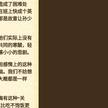
造成了困难处
在班上快成个英
那是故意让孙少
他们实际上没有
共同的寒酸，轻
幕小小的悲剧。
但感情上的这种
恼。我们不妨想
大概都是一样
梅有这种“关
这比吃不饱饭更