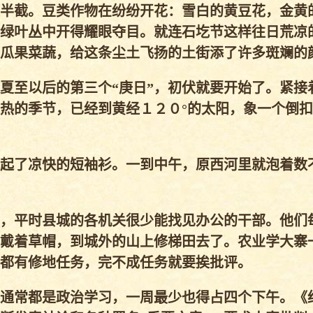
半截。豆类作物在纷纷开花：雪白的黄豆花，金黄
绿叶丛中开得耀眼夺目。就连石圪节这样往日荒凉
瓜果菜蔬，给这条尘土飞扬的土街添了许多斑斓的
夏至以后的第三个“庚日”，初伏就要开始了。紧接
热的季节，已经到黄经１２０°的太阳，象一个倒
起了凉快的短袖衫。一到中午，原西河里就泡着数
，平时县城的各机关很少能找见办公的干部。他们
戴着草帽，到城外的山上修梯田去了。农业学大寨
都有修地任务，完不成任务就要挨批评。
通常都是政治学习，一周最少也得占四个下午。《