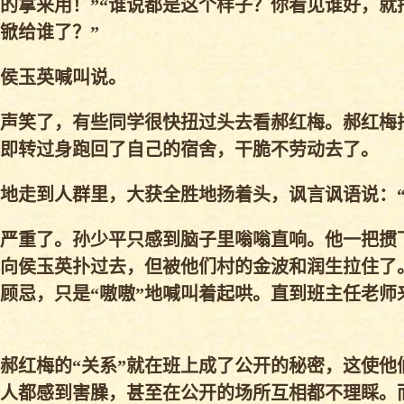
的拿来用！”“谁说都是这个样子？你看见谁好，就
铁锨给谁了？”
”侯玉英喊叫说。
一声笑了，有些同学很快扭过头去看郝红梅。郝红梅
即转过身跑回了自己的宿舍，干脆不劳动去了。
地走到人群里，大获全胜地扬着头，讽言讽语说：“
严重了。孙少平只感到脑子里嗡嗡直响。他一把掼
向侯玉英扑过去，但被他们村的金波和润生拉住了
顾忌，只是“嗷嗷”地喊叫着起哄。直到班主任老师
郝红梅的“关系”就在班上成了公开的秘密，这使他
人都感到害臊，甚至在公开的场所互相都不理睬。