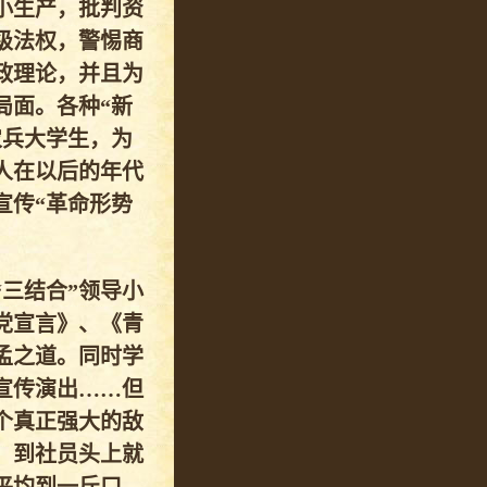
小生产，批判资
级法权，警惕商
政理论，并且为
局面。各种“新
农兵大学生，为
人在以后的年代
宣传“革命形势
三结合”领导小
党宣言》、《青
孟之道。同时学
宣传演出……但
个真正强大的敌
，到社员头上就