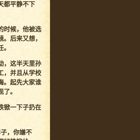
天都平静不下
的时候，他被选
藐。后来又想，
任。
动，这半天里孙
工，并且从学校
梅。起先大家谁
现了。
铁锨一下子扔在
样子，你嫌不