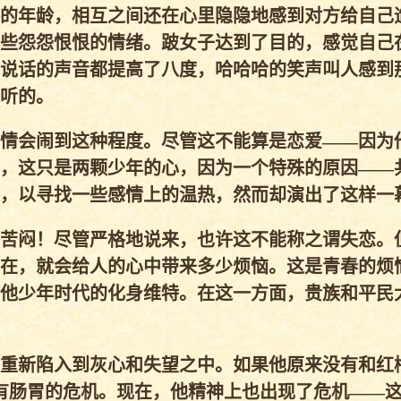
的年龄，相互之间还在心里隐隐地感到对方给自己
些怨怨恨恨的情绪。跛女子达到了目的，感觉自己
说话的声音都提高了八度，哈哈哈的笑声叫人感到
听的。
情会闹到这种程度。尽管这不能算是恋爱——因为
，这只是两颗少年的心，因为一个特殊的原因——
，以寻找一些感情上的温热，然而却演出了这样一
苦闷！尽管严格地说来，也许这不能称之谓失恋。
在，就会给人的心中带来多少烦恼。这是青春的烦
他少年时代的化身维特。在这一方面，贵族和平民
重新陷入到灰心和失望之中。如果他原来没有和红
有肠胃的危机。现在，他精神上也出现了危机——