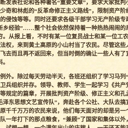
断发表社论和各种署名“重要文章”，要求大家批判
少奇和林彪的“反革命修正主义路线”，限制资产阶
的侵蚀等等。同时还要求各级干部学习无产阶级专
新乡经验”……整个社会依然保持着一种热热闹闹的
穷。从报上看，不时有某一位复员战士和某一位工
法权，来到黄土高原的小山村当了农民。尽管这些
飞去而且再不返回来，但当时倒的确让一些人有了
料。
例外。除过每天劳动半天，各班还组织了学习马列“
卫兵组织并存。领导、教师、学生一起学习《共产
等规定的篇章，开展批判资产阶级、修正主义和孔
毛泽东思想文艺宣传队”，奔赴各个公社、大队去搞
原千千万万的农民来说，他们每天面对的却是另一
队一年打下的那点粮食，“兼顾”了国家和集体以外