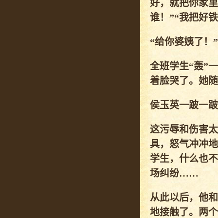
好，就把你家里
谁！”“我把好
“给你婆姨了！
全班学生“轰”
着脸哭了。她随
侯玉英一跛一跛
这污辱和伤害太
具，怒气冲冲地
学生，什么也不
场纠纷……
从此以后，他和
地接触了。两个