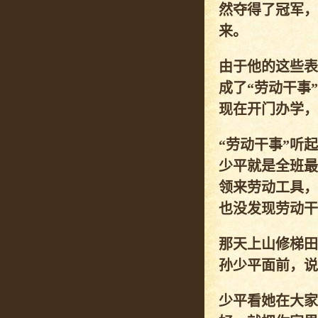
然夺得了冠军，
来。
由于他的这些表
成了“劳动干事
现在开门办学，
“劳动干事”听
少平就是全班最
领来劳动工具，
也没发现劳动干
那天上山修梯田
孙少平面前，说
少平看她在大家