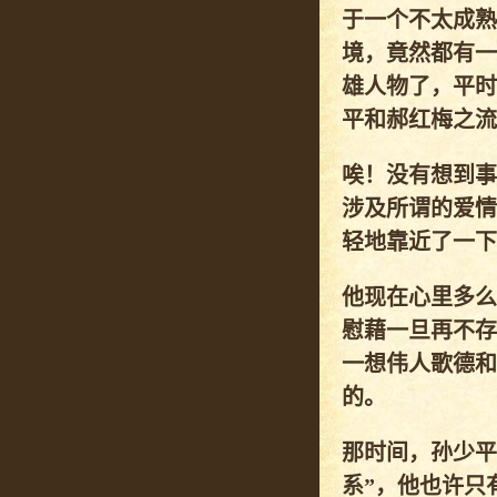
于一个不太成熟
境，竟然都有一
雄人物了，平时
平和郝红梅之流
唉！没有想到事
涉及所谓的爱情
轻地靠近了一下
他现在心里多么
慰藉一旦再不存
一想伟人歌德和
的。
那时间，孙少平
系”，他也许只